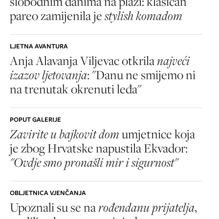
slobodnim danima na plaži: klasičan
pareo zamijenila je
stylish komadom
LJETNA AVANTURA
Anja Alavanja Viljevac otkrila
najveći
izazov ljetovanja
: "Danu ne smijemo ni
na trenutak okrenuti leđa"
POPUT GALERIJE
Zavirite u bajkovit dom
umjetnice koja
je zbog Hrvatske napustila Ekvador:
"Ovdje smo pronašli mir i sigurnost"
OBLJETNICA VJENČANJA
Upoznali su se na
rođendanu prijatelja
,