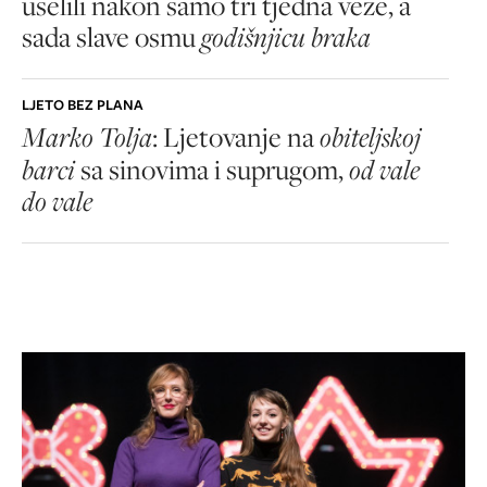
uselili nakon samo tri tjedna veze, a
sada slave osmu
godišnjicu braka
LJETO BEZ PLANA
Marko Tolja
: Ljetovanje na
obiteljskoj
barci
sa sinovima i suprugom,
od vale
do vale