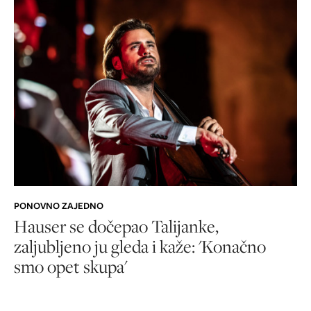
PONOVNO ZAJEDNO
Hauser se dočepao Talijanke,
zaljubljeno ju gleda i kaže: 'Konačno
smo opet skupa'