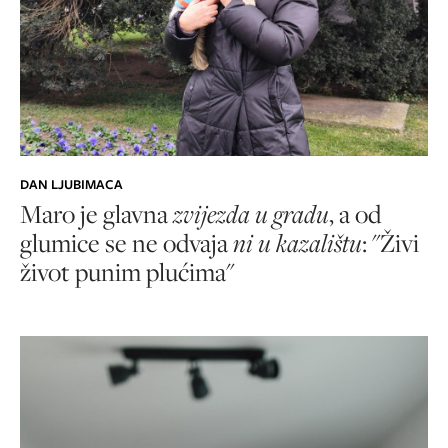
DAN LJUBIMACA
Maro je glavna
zvijezda u gradu
, a od
glumice se ne odvaja
ni u kazalištu
: "Živi
život punim plućima"