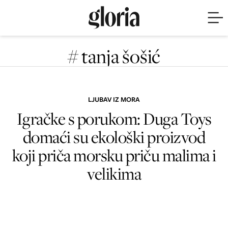
# tanja šošić
LJUBAV IZ MORA
Igračke s porukom: Duga Toys
domaći su ekološki proizvod
koji priča morsku priču malima i
velikima