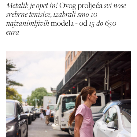
Metalik je opet in!
Ovog proljeća
svi nose
srebrne tenisice
,
izabrali smo 10
najzanimljivih
modela - od
15 do 650
eura