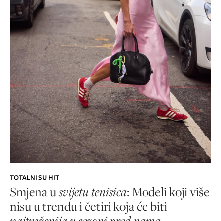
TOTALNI SU HIT
Smjena u
svijetu tenisica
: Modeli koji više
nisu u trendu i četiri koja će biti
najtraženija u sezoni pred nama