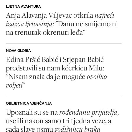
LJETNA AVANTURA
Anja Alavanja Viljevac otkrila
najveći
izazov ljetovanja
: "Danu ne smijemo ni
na trenutak okrenuti leđa"
NOVA GLORIA
Edina Pršić Babić i Stjepan Babić
predstavili su nam kćerkicu Milu:
"Nisam znala da je moguće
ovoliko
voljeti
"
OBLJETNICA VJENČANJA
Upoznali su se na
rođendanu prijatelja
,
uselili nakon samo tri tjedna veze, a
sada slave osmu
godišnjicu braka