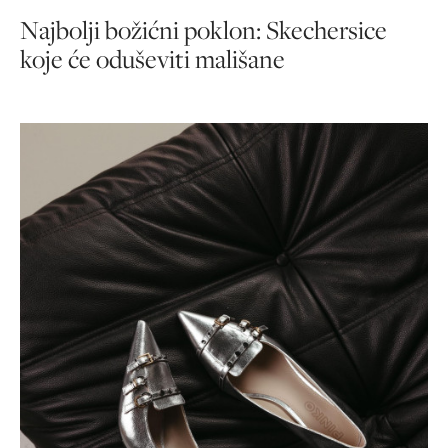
Najbolji božićni poklon: Skechersice
koje će oduševiti mališane