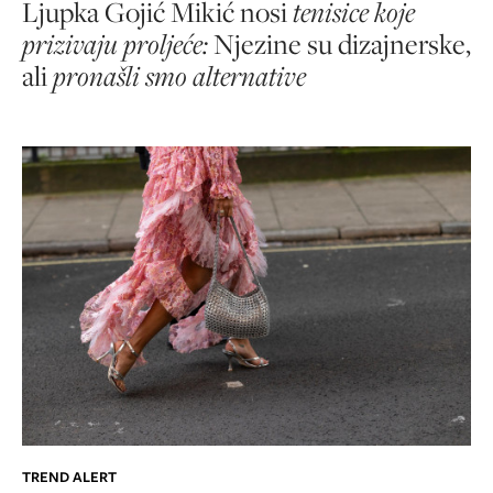
Ljupka Gojić Mikić nosi
tenisice koje
prizivaju proljeće:
Njezine su dizajnerske,
ali
pronašli smo alternative
TREND ALERT