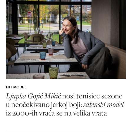
HIT MODEL
Ljupka Gojić Mikić
nosi tenisice sezone
u neočekivano jarkoj boji:
satenski model
iz 2000-ih vraća se na velika vrata