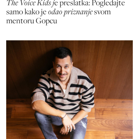
The Voice Kids j
e preslatka: Pogledajte
samo kako je
odao priznanje
svom
mentoru Gopcu