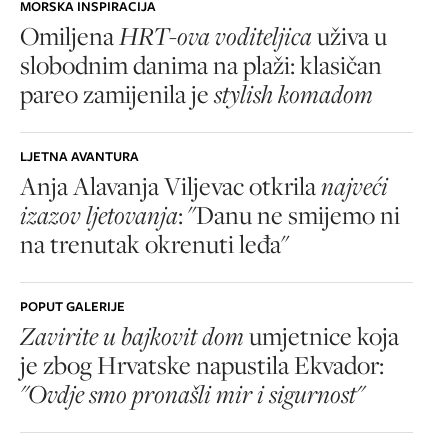
MORSKA INSPIRACIJA
Omiljena
HRT-ova voditeljica
uživa u
slobodnim danima na plaži: klasičan
pareo zamijenila je
stylish komadom
LJETNA AVANTURA
Anja Alavanja Viljevac otkrila
najveći
izazov ljetovanja
: "Danu ne smijemo ni
na trenutak okrenuti leđa"
POPUT GALERIJE
Zavirite u bajkovit dom
umjetnice koja
je zbog Hrvatske napustila Ekvador:
"Ovdje smo pronašli mir i sigurnost"