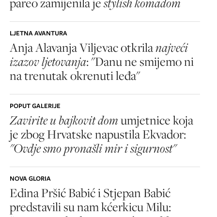
pareo zamijenila je
stylish komadom
LJETNA AVANTURA
Anja Alavanja Viljevac otkrila
najveći
izazov ljetovanja
: "Danu ne smijemo ni
na trenutak okrenuti leđa"
POPUT GALERIJE
Zavirite u bajkovit dom
umjetnice koja
je zbog Hrvatske napustila Ekvador:
"Ovdje smo pronašli mir i sigurnost"
NOVA GLORIA
Edina Pršić Babić i Stjepan Babić
predstavili su nam kćerkicu Milu: