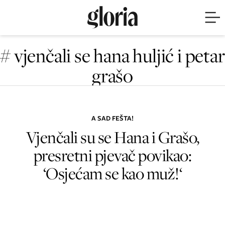
# vjenčali se hana huljić i petar
grašo
A SAD FEŠTA!
Vjenčali su se Hana i Grašo,
presretni pjevač povikao:
‘Osjećam se kao muž!‘