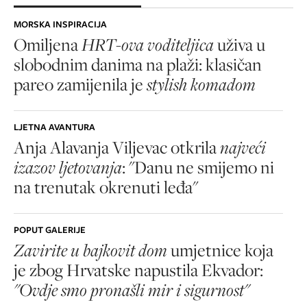
MORSKA INSPIRACIJA
Omiljena
HRT-ova voditeljica
uživa u
slobodnim danima na plaži: klasičan
pareo zamijenila je
stylish komadom
LJETNA AVANTURA
Anja Alavanja Viljevac otkrila
najveći
izazov ljetovanja
: "Danu ne smijemo ni
na trenutak okrenuti leđa"
POPUT GALERIJE
Zavirite u bajkovit dom
umjetnice koja
je zbog Hrvatske napustila Ekvador:
"Ovdje smo pronašli mir i sigurnost"