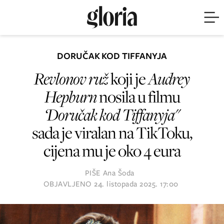
DORUČAK KOD TIFFANYJA
Revlonov ruž
koji je
Audrey
Hepburn
nosila u filmu
‘Doručak kod Tiffanyja"
sada je viralan na TikToku,
cijena mu je oko 4 eura
PIŠE
Ana Šoda
OBJAVLJENO
24. listopada 2025. 17:00