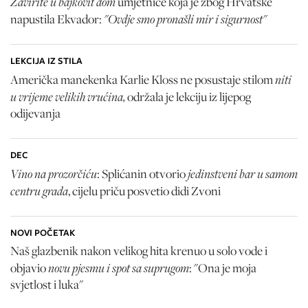
Zavirite u bajkovit dom
umjetnice koja je zbog Hrvatske
"Ovdje smo pronašli mir i sigurnost"
napustila Ekvador:
LEKCIJA IZ STILA
niti
Američka manekenka Karlie Kloss ne posustaje stilom
u vrijeme velikih vrućina,
održala je lekciju iz lijepog
odijevanja
DEC
Vino na prozorčiću
jedinstveni bar u samom
: Splićanin otvorio
centru grada
, cijelu priču posvetio didi Zvoni
NOVI POČETAK
Naš glazbenik nakon velikog hita krenuo u solo vode i
novu pjesmu i spot sa suprugom
objavio
: "Ona je moja
svjetlost i luka"