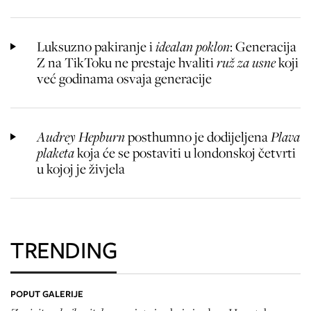
Luksuzno pakiranje i
idealan poklon
: Generacija
Z na TikToku ne prestaje hvaliti
ruž za usne
koji
već godinama osvaja generacije
Audrey Hepburn
posthumno je dodijeljena
Plava
plaketa
koja će se postaviti u londonskoj četvrti
u kojoj je živjela
TRENDING
POPUT GALERIJE