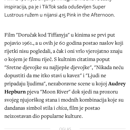
inspiracija, pa je i TikTok sada oduševljen Super
Lustrous ružem u nijansi 415 Pink in the Afternoon.
Film "Doručak kod Tiffanyja" u kinima se prvi put
pojavio 1961., a u ovih je 60 godina postao naslov koji
rijetki nisu pogledali, a čak i oni vrlo vjerojatno znaju
o kojem je filmu riječ. S kultnim citatima poput
"Sretne djevojke su najljepše djevojke", "Nikada neću
dopustiti da me itko stavi u kavez" i "Ljudi ne
pripadaju ljudima", nezaboravne scene u kojoj
Audrey
Hepburn
pjeva "Moon River" dok sjedi na prozoru
svojeg njujorškog stana i modnih kombinacija koje su
dandanas simbol stila i
chica
, film je postao
neizostavan dio popularne kulture.
OGLAS