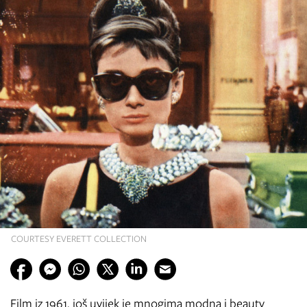
COURTESY EVERETT COLLECTION
Film iz 1961. još uvijek je mnogima modna i beauty