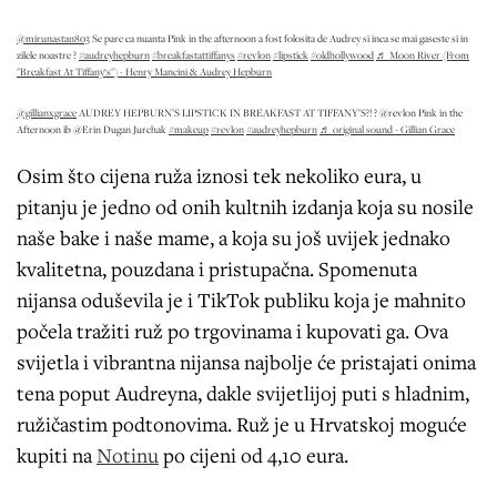
@mirunastan803
Se pare ca nuanta Pink in the afternoon a fost folosita de Audrey si inca se mai gaseste si in
zilele noastre ?
#audreyhepburn
#breakfastattiffanys
#revlon
#lipstick
#oldhollywood
♬ Moon River (From
"Breakfast At Tiffany‘s") - Henry Mancini & Audrey Hepburn
@gillianxgrace
AUDREY HEPBURN’S LIPSTICK IN BREAKFAST AT TIFFANY’S?! ? @revlon Pink in the
Afternoon ib @Erin Dugan Jurchak
#makeup
#revlon
#audreyhepburn
♬ original sound - Gillian Grace
Osim što cijena ruža iznosi tek nekoliko eura, u
pitanju je jedno od onih kultnih izdanja koja su nosile
naše bake i naše mame, a koja su još uvijek jednako
kvalitetna, pouzdana i pristupačna. Spomenuta
nijansa oduševila je i TikTok publiku koja je mahnito
počela tražiti ruž po trgovinama i kupovati ga. Ova
svijetla i vibrantna nijansa najbolje će pristajati onima
tena poput Audreyna, dakle svijetlijoj puti s hladnim,
ružičastim podtonovima. Ruž je u Hrvatskoj moguće
kupiti na
Notinu
po cijeni od 4,10 eura.