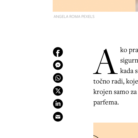
ANGELA ROMA PEXELS
A
ko pr
sigurn
kada 
točno radi, koje
krojen samo za 
parfema.