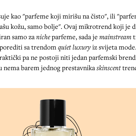
uje kao "parfeme koji mirišu na čisto", ili "parf
vašu kožu, samo bolje". Ovaj mikrotrend koji je 
viran samo za
niche
parfeme, sada je
mainstream
sporediti sa trendom
quiet luxury
iz svijeta mode
aktički pa ne postoji niti jedan parfemski brend
u nema barem jednog prestavnika
skinscent
tren