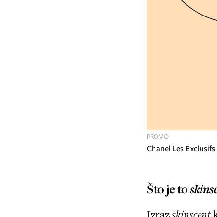
PROMO
Chanel Les Exclusif
skins
Što je to
Izraz
skinscent
k