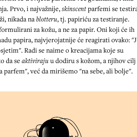
ja. Prvo, i najvažnije,
skinscent
parfemi se testir
oži, nikada na
blotteru
, tj. papiriću za testiranje.
ormulirani za kožu, a ne za papir. Oni koji će ih
adu papira, najvjerojatnije će reagirati ovako: "
osjetim". Radi se naime o kreacijama koje su
ko da se
aktiviraju
u dodiru s kožom, a njihov cilj
 parfem", već da mirišemo "na sebe, ali bolje".