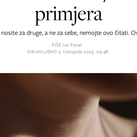
primjera
osite za druge, a ne za sebe, nemojte ovo čitati. Ov
PIŠE
Ivo Parać
OBJAVLJENO
5. listopada 2023. 09:48