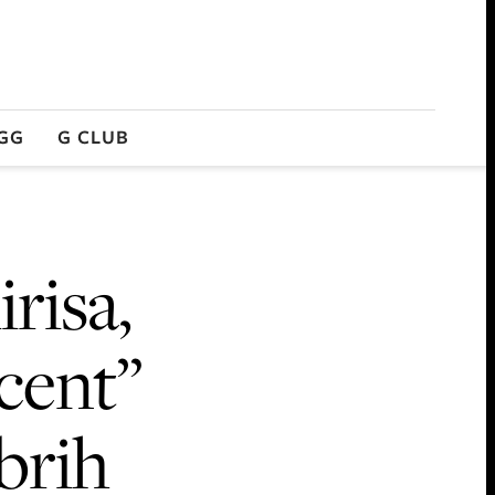
GG
G CLUB
irisa,
scent”
brih