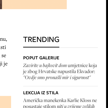
TRENDING
enu,
sti
 se
POPUT GALERIJE
i je
Zavirite u bajkovit dom
umjetnice koja
je zbog Hrvatske napustila Ekvador:
"Ovdje smo pronašli mir i sigurnost"
LEKCIJA IZ STILA
Američka manekenka Karlie Kloss ne
posustaje stilom
niti u vrijeme velikih