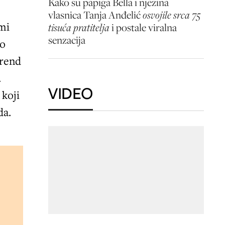
Kako su papiga Bella i njezina
vlasnica Tanja Anđelić
osvojile srca 75
emi
tisuća pratitelja
i postale viralna
senzacija
do
trend
.
VIDEO
 koji
da.