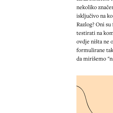
nekoliko značen
isključivo na k
Razlog? Oni su f
testirati na kom
ovdje ništa ne 
formulirane ta
da mirišemo "na