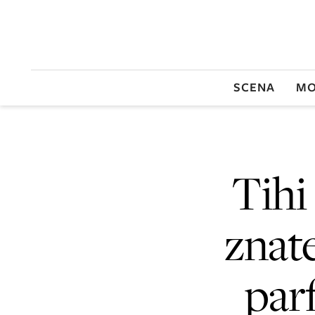
SCENA
MO
Tihi 
znate
par