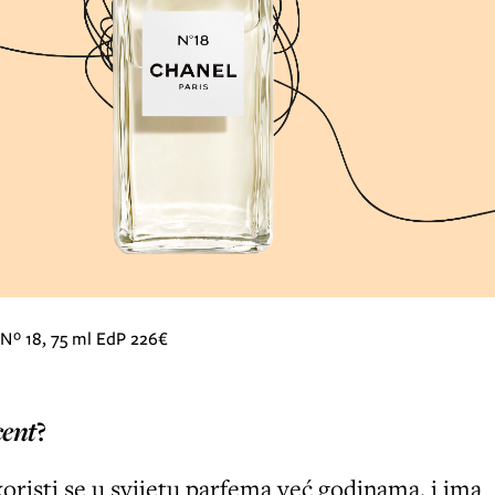
s Nº 18, 75 ml EdP 226€
cent
?
oristi se u svijetu parfema već godinama, i ima