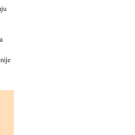
aju
Ja
 nije