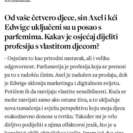
Od vaše četvero djece, sin Axel i kći
Edwige uključeni su u posao s
parfemima. Kakav je osjećaj dijeliti
profesiju s vlastitom djecom?
- Osjećam to kao prirodni nastavak, ali i veliku
odgovornost. Parfumerija je profesija koja se prenosi
pa to s radošću činim. Axel je zadužen za prodaju, dok
je Edwige sklonija marketingu i digitalnom svijetu.
Potičem ih da razvijaju vlastite senzibilnosti. Kuća se
može razvijati samo ako ostane živa, a to uključuje
nova tumačenja i svježu perspektivu koju moja djeca
svakodnevno donose u tvrtku. Također mi je vrlo
dirljivo podijeliti s njima olfaktorni jezik, što je u
konačnici oblik obiteljskog jezika. Imam još dva sina,