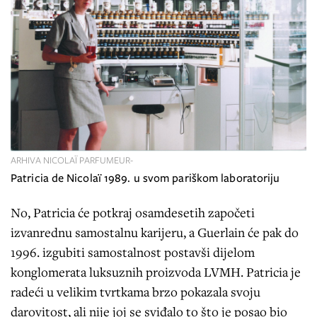
ARHIVA NICOLAÏ PARFUMEUR-
Patricia de Nicolaï 1989. u svom pariškom laboratoriju
No, Patricia će potkraj osamdesetih započeti
izvanrednu samostalnu karijeru, a Guerlain će pak do
1996. izgubiti samostalnost postavši dijelom
konglomerata luksuznih proizvoda LVMH. Patricia je
radeći u velikim tvrtkama brzo pokazala svoju
darovitost, ali nije joj se sviđalo to što je posao bio