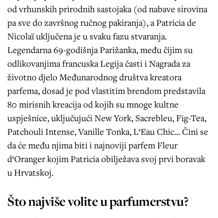
od vrhunskih prirodnih sastojaka (od nabave sirovina
pa sve do završnog ručnog pakiranja), a Patricia de
Nicolaï uključena je u svaku fazu stvaranja.
Legendarna 69-godišnja Parižanka, među čijim su
odlikovanjima francuska Legija časti i Nagrada za
životno djelo Međunarodnog društva kreatora
parfema, dosad je pod vlastitim brendom predstavila
80 mirisnih kreacija od kojih su mnoge kultne
uspješnice, uključujući New York, Sacrebleu, Fig-Tea,
Patchouli Intense, Vanille Tonka, L‘Eau Chic... Čini se
da će među njima biti i najnoviji parfem Fleur
d‘Oranger kojim Patricia obilježava svoj prvi boravak
u Hrvatskoj.
Što najviše volite u parfumerstvu?