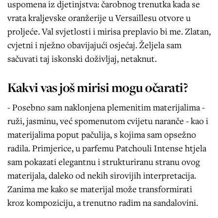
uspomena iz djetinjstva: čarobnog trenutka kada se
vrata kraljevske oranžerije u Versaillesu otvore u
proljeće. Val svjetlosti i mirisa preplavio bi me. Zlatan,
cvjetni i nježno obavijajući osjećaj. Željela sam
sačuvati taj iskonski doživljaj, netaknut.
Kakvi vas još mirisi mogu očarati?
- Posebno sam naklonjena plemenitim materijalima -
ruži, jasminu, već spomenutom cvijetu naranče - kao i
materijalima poput pačulija, s kojima sam opsežno
radila. Primjerice, u parfemu Patchouli Intense htjela
sam pokazati elegantnu i strukturiranu stranu ovog
materijala, daleko od nekih sirovijih interpretacija.
Zanima me kako se materijal može transformirati
kroz kompoziciju, a trenutno radim na sandalovini.