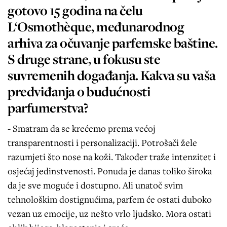
gotovo 15 godina na čelu
L‘Osmothèque, međunarodnog
arhiva za očuvanje parfemske baštine.
S druge strane, u fokusu ste
suvremenih događanja. Kakva su vaša
predviđanja o budućnosti
parfumerstva?
- Smatram da se krećemo prema većoj
transparentnosti i personalizaciji. Potrošači žele
razumjeti što nose na koži. Također traže intenzitet i
osjećaj jedinstvenosti. Ponuda je danas toliko široka
da je sve moguće i dostupno. Ali unatoč svim
tehnološkim dostignućima, parfem će ostati duboko
vezan uz emocije, uz nešto vrlo ljudsko. Mora ostati