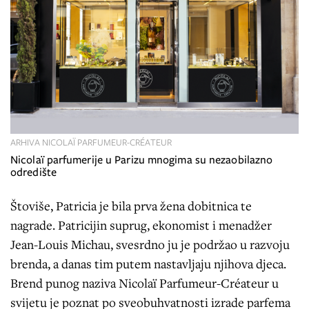
ARHIVA NICOLAÏ PARFUMEUR-CRÉATEUR
Nicolaï parfumerije u Parizu mnogima su nezaobilazno
odredište
Štoviše, Patricia je bila prva žena dobitnica te
nagrade. Patricijin suprug, ekonomist i menadžer
Jean-Louis Michau, svesrdno ju je podržao u razvoju
brenda, a danas tim putem nastavljaju njihova djeca.
Brend punog naziva Nicolaï Parfumeur-Créateur u
svijetu je poznat po sveobuhvatnosti izrade parfema