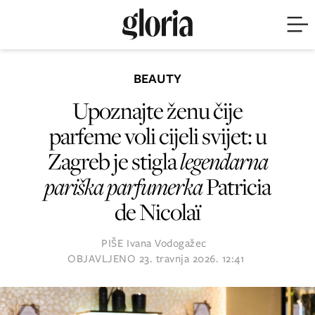
BEAUTY
Upoznajte ženu čije
parfeme voli cijeli svijet: u
Zagreb je stigla
legendarna
pariška parfumerka
Patricia
de Nicolaï
PIŠE
Ivana Vodogažec
OBJAVLJENO
23. travnja 2026. 12:41