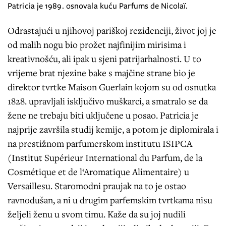
Patricia je 1989. osnovala kuću Parfums de Nicolaï.
Odrastajući u njihovoj pariškoj rezidenciji, život joj je
od malih nogu bio prožet najfinijim mirisima i
kreativnošću, ali ipak u sjeni patrijarhalnosti. U to
vrijeme brat njezine bake s majčine strane bio je
direktor tvrtke Maison Guerlain kojom su od osnutka
1828. upravljali isključivo muškarci, a smatralo se da
žene ne trebaju biti uključene u posao. Patricia je
najprije završila studij kemije, a potom je diplomirala i
na prestižnom parfumerskom institutu ISIPCA
(Institut Supérieur International du Parfum, de la
Cosmétique et de l‘Aromatique Alimentaire) u
Versaillesu. Staromodni praujak na to je ostao
ravnodušan, a ni u drugim parfemskim tvrtkama nisu
željeli ženu u svom timu. Kaže da su joj nudili