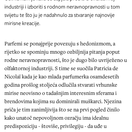
industriji i izboriti s rodnom neravnopravnosti u tom
svijetu te što ju je nadahnulo za stvaranje najnovije
mirisne kreacije.
Parfemi se ponajprije povezuju s hedonizmom, a
rijetko se spominju mnogo ozbiljnija pitanja poput
rodne neravnopravnosti, što je dugo bilo uvriježeno u
olfaktornoj industriji. S time se suočila Patricia de
Nicolaï kada je kao mlada parfumerka osamdesetih
godina prošlog stoljeća odlučila stvarati vrhunske
mirise neovisno o tadašnjim interesnim sferama i
brendovima kojima su dominirali muškarci. Njezina
priča je tim zanimljivija što se na prvi pogled činilo
kako unatoč nepovoljnom ozračju ima idealnu
predispoziciju - štoviše, privilegiju - da uđe u