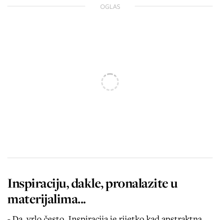
OGLAS
Inspiraciju, dakle, pronalazite u
materijalima...
- Da, vrlo često. Inspiracija je rijetko kad apstraktna