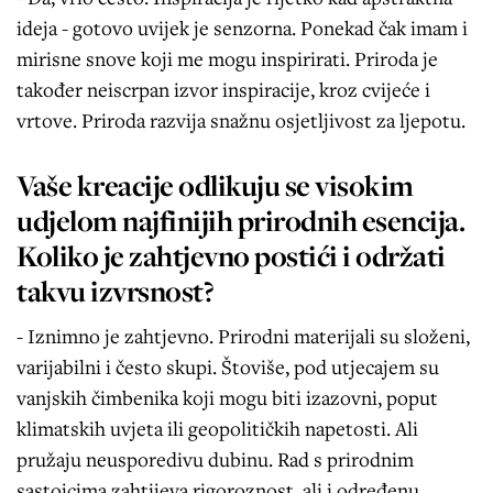
ideja - gotovo uvijek je senzorna. Ponekad čak imam i
mirisne snove koji me mogu inspirirati. Priroda je
također neiscrpan izvor inspiracije, kroz cvijeće i
vrtove. Priroda razvija snažnu osjetljivost za ljepotu.
Vaše kreacije odlikuju se visokim
udjelom najfinijih prirodnih esencija.
Koliko je zahtjevno postići i održati
takvu izvrsnost?
- Iznimno je zahtjevno. Prirodni materijali su složeni,
varijabilni i često skupi. Štoviše, pod utjecajem su
vanjskih čimbenika koji mogu biti izazovni, poput
klimatskih uvjeta ili geopolitičkih napetosti. Ali
pružaju neusporedivu dubinu. Rad s prirodnim
sastojcima zahtijeva rigoroznost, ali i određenu