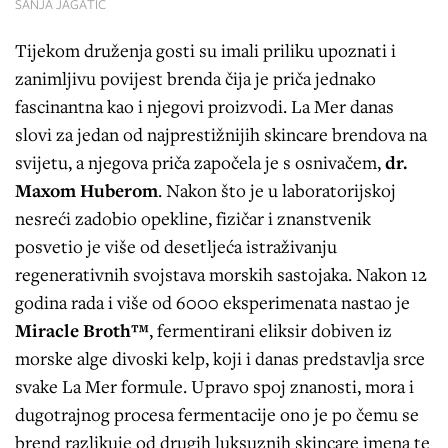
SANJA JAGATIĆ
Tijekom druženja gosti su imali priliku upoznati i
zanimljivu povijest brenda čija je priča jednako
fascinantna kao i njegovi proizvodi. La Mer danas
slovi za jedan od najprestižnijih skincare brendova na
svijetu, a njegova priča započela je s osnivačem,
dr.
Maxom Huberom
. Nakon što je u laboratorijskoj
nesreći zadobio opekline, fizičar i znanstvenik
posvetio je više od desetljeća istraživanju
regenerativnih svojstava morskih sastojaka. Nakon 12
godina rada i više od 6000 eksperimenata nastao je
Miracle Broth™
, fermentirani eliksir dobiven iz
morske alge divoski kelp, koji i danas predstavlja srce
svake La Mer formule. Upravo spoj znanosti, mora i
dugotrajnog procesa fermentacije ono je po čemu se
brend razlikuje od drugih luksuznih skincare imena te