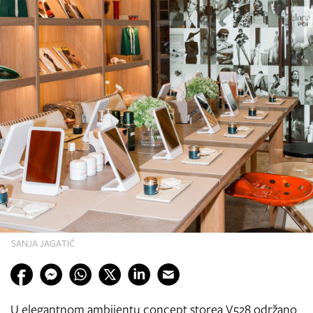
SANJA JAGATIĆ
U elegantnom ambijentu concept storea V528 održano