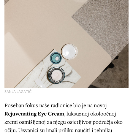
SANJA JAGATIĆ
Poseban fokus naše radionice bio je na novoj
Rejuvenating Eye Cream
, luksuznoj okoloočnoj
kremi osmišljenoj za njegu osjetljivog područja oko
očiju. Uzvanici su imali priliku naučiti i tehniku