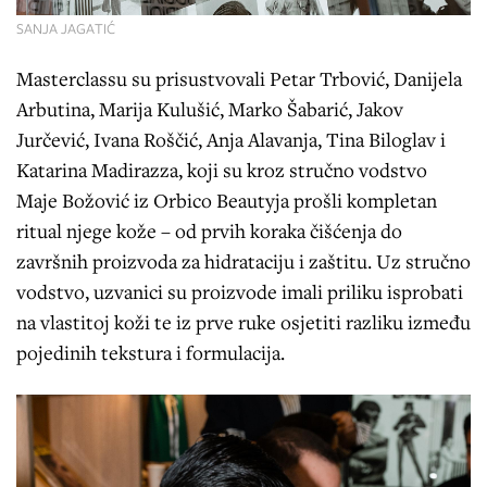
SANJA JAGATIĆ
Masterclassu su prisustvovali Petar Trbović, Danijela
Arbutina, Marija Kulušić, Marko Šabarić, Jakov
Jurčević, Ivana Roščić, Anja Alavanja, Tina Biloglav i
Katarina Madirazza, koji su kroz stručno vodstvo
Maje Božović iz Orbico Beautyja prošli kompletan
ritual njege kože – od prvih koraka čišćenja do
završnih proizvoda za hidrataciju i zaštitu. Uz stručno
vodstvo, uzvanici su proizvode imali priliku isprobati
na vlastitoj koži te iz prve ruke osjetiti razliku između
pojedinih tekstura i formulacija.