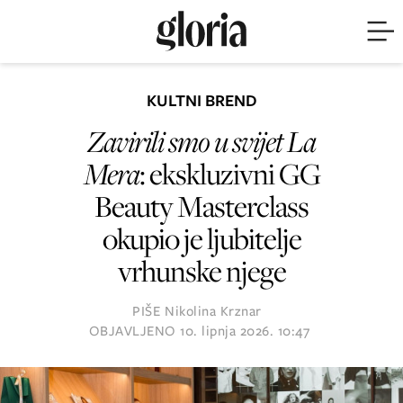
KULTNI BREND
Zavirili smo u svijet La
Mera
: ekskluzivni GG
Beauty Masterclass
okupio je ljubitelje
vrhunske njege
PIŠE
Nikolina Krznar
OBJAVLJENO
10. lipnja 2026. 10:47