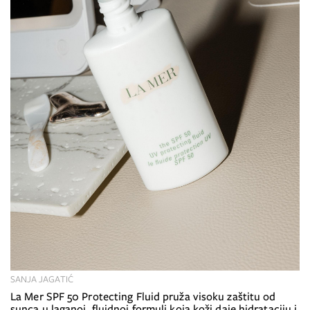
SANJA JAGATIĆ
La Mer SPF 50 Protecting Fluid pruža visoku zaštitu od
sunca u laganoj, fluidnoj formuli koja koži daje hidrataciju i