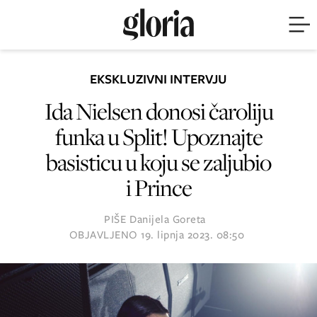
EKSKLUZIVNI INTERVJU
Ida Nielsen donosi čaroliju
funka u Split! Upoznajte
basisticu u koju se zaljubio
i Prince
PIŠE
Danijela Goreta
OBJAVLJENO
19. lipnja 2023. 08:50