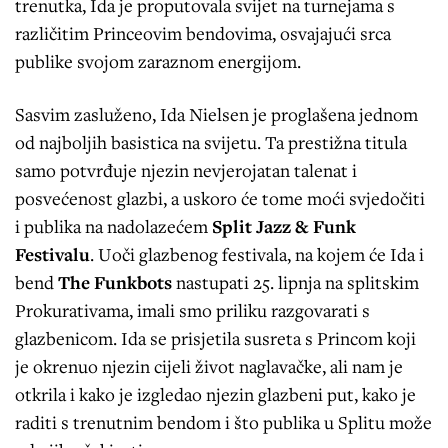
trenutka, Ida je proputovala svijet na turnejama s
različitim Princeovim bendovima, osvajajući srca
publike svojom zaraznom energijom.
Sasvim zasluženo, Ida Nielsen je proglašena jednom
od najboljih basistica na svijetu. Ta prestižna titula
samo potvrđuje njezin nevjerojatan talenat i
posvećenost glazbi, a uskoro će tome moći svjedočiti
i publika na nadolazećem
Split Jazz & Funk
Festivalu
. Uoči glazbenog festivala, na kojem će Ida i
bend
The Funkbots
nastupati 25. lipnja na splitskim
Prokurativama, imali smo priliku razgovarati s
glazbenicom. Ida se prisjetila susreta s Princom koji
je okrenuo njezin cijeli život naglavačke, ali nam je
otkrila i kako je izgledao njezin glazbeni put, kako je
raditi s trenutnim bendom i što publika u Splitu može