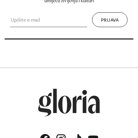
umijeću življenja i kulturi