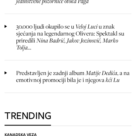
jedinstvene pozornice otoka Paga
30.000 ljudi okupilo se u
Veloj Luci
u znak
sjećanja na legendarnog Olivera: Spektakl su
priredili
Nina Badrić, Jakov Jozinović, Marko
Tolja..
.
Predstavljen je zadnji album
Matije Dedića
, a na
emotivnoj promociji bila je i njegova
kći Lu
TRENDING
KANADSKA VEZA