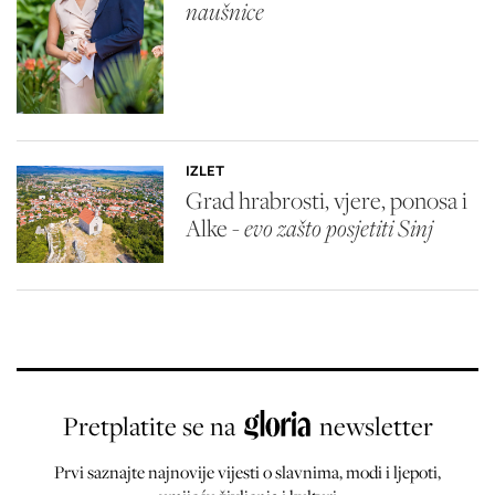
naušnice
IZLET
Grad hrabrosti, vjere, ponosa i
Alke -
evo zašto posjetiti Sinj
Pretplatite se na
newsletter
Prvi saznajte najnovije vijesti o slavnima, modi i ljepoti,