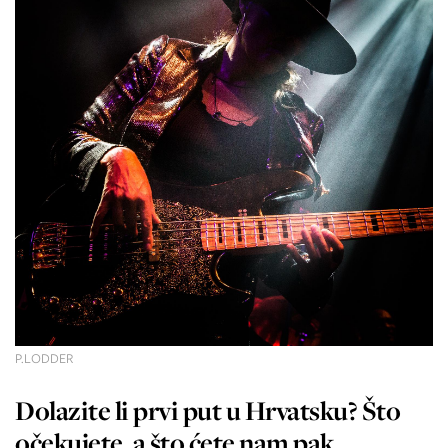
P.LODDER
Dolazite li prvi put u Hrvatsku? Što
očekujete, a što ćete nam pak