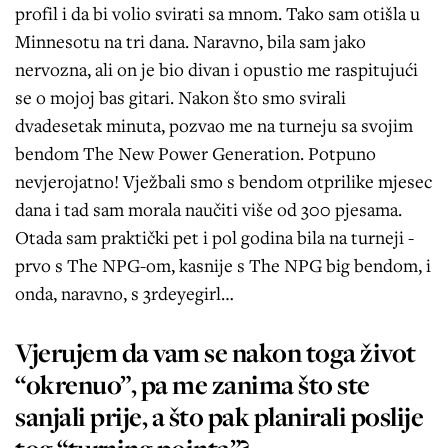
profil i da bi volio svirati sa mnom. Tako sam otišla u
Minnesotu na tri dana. Naravno, bila sam jako
nervozna, ali on je bio divan i opustio me raspitujući
se o mojoj bas gitari. Nakon što smo svirali
dvadesetak minuta, pozvao me na turneju sa svojim
bendom The New Power Generation. Potpuno
nevjerojatno! Vježbali smo s bendom otprilike mjesec
dana i tad sam morala naučiti više od 300 pjesama.
Otada sam praktički pet i pol godina bila na turneji -
prvo s The NPG-om, kasnije s The NPG big bendom, i
onda, naravno, s 3rdeyegirl…
Vjerujem da vam se nakon toga život
“okrenuo”, pa me zanima što ste
sanjali prije, a što pak planirali poslije