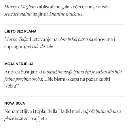
Harry i Meghan
zablistali na gala večeri, ona je nosila
senzacionalnu
Dianine naušnice
haljinu i
LJETO BEZ PLANA
Marko Tolja
obiteljskoj barci
: Ljetovanje na
sa sinovima i
od vale do vale
suprugom,
MOJA NEDJELJA
najdražim nedjeljama čiji je važan dio bila
Andrea Šušnjara o
jedna posebna osoba
: „Išle bismo skupa na pazar kupiti
‘spizu‘"
NOVA BOJA
najpoželjniju nijansu
Nenametljiva i topla: Bella Hadid nosi
plave kose
za kraj ljeta