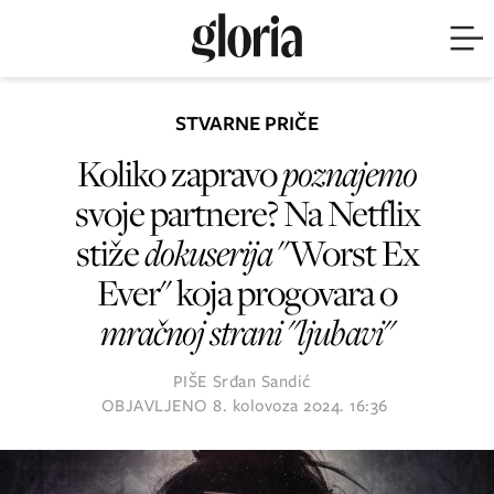
STVARNE PRIČE
Koliko zapravo
poznajemo
svoje partnere? Na Netflix
stiže
dokuserija
"Worst Ex
Ever" koja progovara o
mračnoj strani "ljubavi"
PIŠE
Srđan Sandić
OBJAVLJENO
8. kolovoza 2024. 16:36