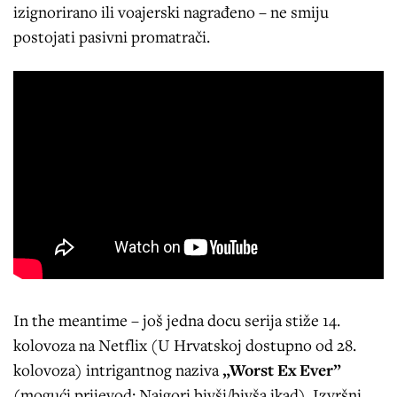
izignorirano ili voajerski nagrađeno – ne smiju
postojati pasivni promatrači.
In the meantime – još jedna docu serija stiže 14.
kolovoza na Netflix (U Hrvatskoj dostupno od 28.
kolovoza) intrigantnog naziva
„Worst Ex Ever”
(mogući prijevod: Najgori bivši/bivša ikad). Izvršni