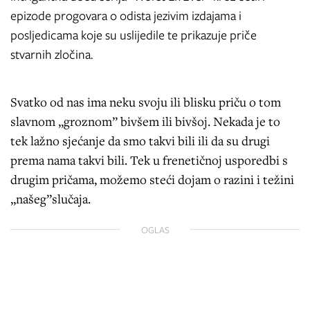
epizode progovara o odista jezivim izdajama i
posljedicama koje su uslijedile te prikazuje priče
stvarnih zločina.
Svatko od nas ima neku svoju ili blisku priču o tom
slavnom „groznom” bivšem ili bivšoj. Nekada je to
tek lažno sjećanje da smo takvi bili ili da su drugi
prema nama takvi bili. Tek u frenetičnoj usporedbi s
drugim pričama, možemo steći dojam o razini i težini
„našeg”slučaja.
OGLAS