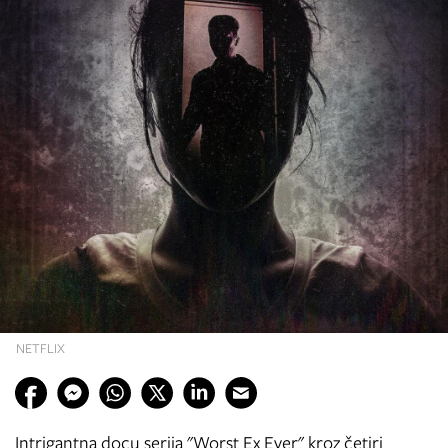
NETFLIX
Intrigantna docu serija "Worst Ex Ever" kroz četiri