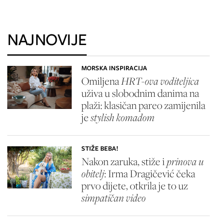
NAJNOVIJE
MORSKA INSPIRACIJA
Omiljena
HRT-ova voditeljica
uživa u slobodnim danima na
plaži: klasičan pareo zamijenila
je
stylish komadom
STIŽE BEBA!
Nakon zaruka, stiže i
prinova u
obitelj
: Irma Dragičević čeka
prvo dijete, otkrila je to uz
simpatičan video