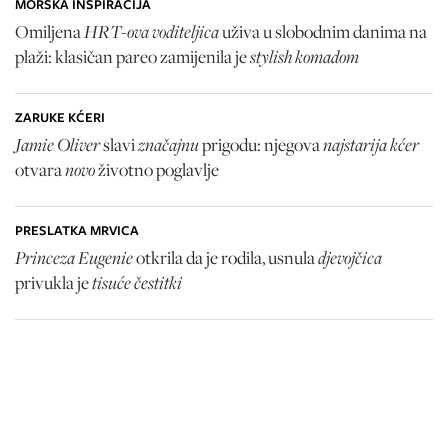
MORSKA INSPIRACIJA
HRT-ova voditeljica
Omiljena
uživa u slobodnim danima na
stylish komadom
plaži: klasičan pareo zamijenila je
ZARUKE KĆERI
Jamie Oliver
značajnu
najstarija kćer
slavi
prigodu: njegova
novo
otvara
životno poglavlje
PRESLATKA MRVICA
Princeza Eugenie
djevojčica
otkrila da je rodila, usnula
tisuće čestitki
privukla je