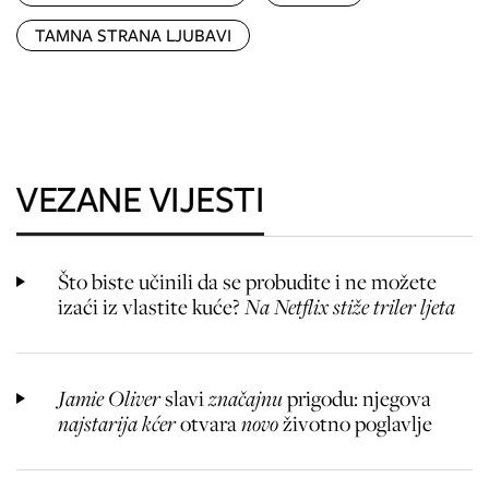
TAMNA STRANA LJUBAVI
VEZANE VIJESTI
Što biste učinili da se probudite i ne možete
izaći iz vlastite kuće?
Na Netflix stiže triler ljeta
Jamie Oliver
slavi
značajnu
prigodu: njegova
najstarija kćer
otvara
novo
životno poglavlje