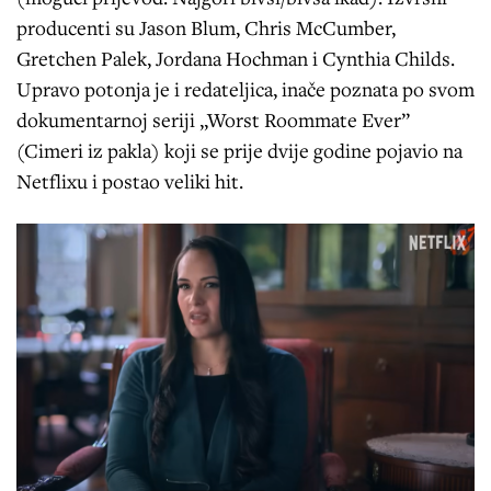
producenti su Jason Blum, Chris McCumber,
Gretchen Palek, Jordana Hochman i Cynthia Childs.
Upravo potonja je i redateljica, inače poznata po svom
dokumentarnoj seriji „Worst Roommate Ever”
(Cimeri iz pakla) koji se prije dvije godine pojavio na
Netflixu i postao veliki hit.