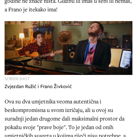
godine ne znače ništa. Glazbu ili imaš u sebi ili nemaš,
a Frano je itekako ima!
SCREEN SHOT
Zvjezdan Ružić i Frano Živković
Ova su dva umjetnika veoma autentična i
beskompromisna u svom izričaju, ali u ovoj su
suradnji jedan drugome dali maksimalni prostor da
pokažu svoje "prave boje". To je jedan od onih
umjetničkih susreta u kojima riječi nisu potrebne, a