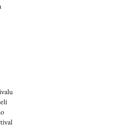
a
o
ivalu
eli
ao
tival