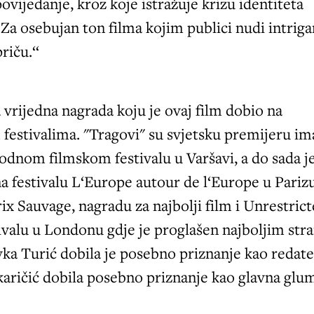
ovijedanje, kroz koje istražuje krizu identiteta
 Za osebujan ton filma kojim publici nudi intrig
riču.‘‘
a vrijedna nagrada koju je ovaj film dobio na
estivalima. "Tragovi" su svjetsku premijeru ima
dnom filmskom festivalu u Varšavi, a do sada j
a festivalu L‘Europe autour de l‘Europe u Pariz
rix Sauvage, nagradu za najbolji film i Unrestric
ivalu u Londonu gdje je proglašen najboljim str
a Turić dobila je posebno priznanje kao redatel
karičić dobila posebno priznanje kao glavna glum