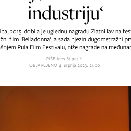
industriju‘
ca, 2015. dobila je uglednu nagradu Zlatni lav na fest
ni film ‘Belladonna‘, a sada njezin dugometražni prv
rašnjem Pula Film Festivalu, niže nagrade na međuna
PIŠE
Ines Stipetić
OBJAVLJENO
4. srpnja 2023. 21:00