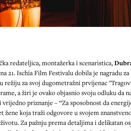
čka redateljica, montažerka i scenaristica,
Dubr
, na 21. Ischia Film Festivalu dobila je nagradu za
ju režiju za svoj dugometražni prvijenac "Tragov
rame, a žiri je ovako objasnio svoju odluku da n
li vrijedno priznanje – ‘‘Za sposobnost da energ
jet žene koja traži odgovore u svojem znanstve
u životu. Za pažnju prema detaljima i delikatan os