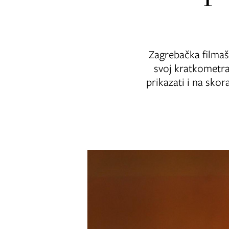
Zagrebačka filmaši
svoj kratkometraž
prikazati i na sko