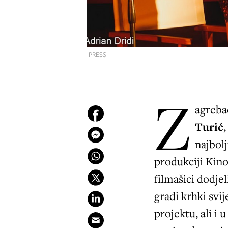
PRESS
Z
agreba
Turić
najbol
produkciji Kino
filmašici dodje
gradi krhki svi
projektu, ali i 