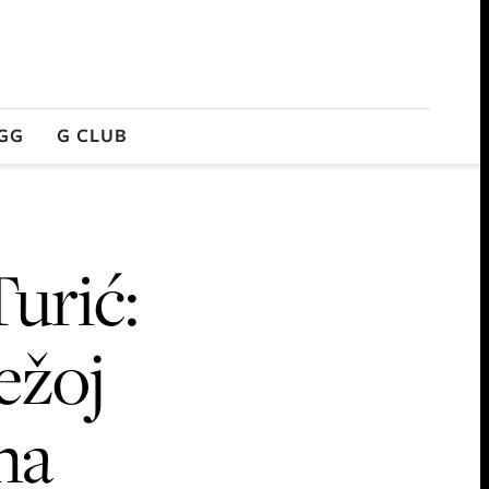
GG
G CLUB
urić:
težoj
 na