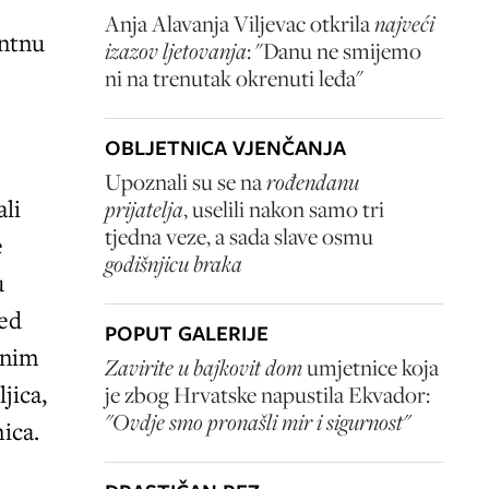
Anja Alavanja Viljevac otkrila
najveći
antnu
izazov ljetovanja
: "Danu ne smijemo
ni na trenutak okrenuti leđa"
OBLJETNICA VJENČANJA
Upoznali su se na
rođendanu
li
prijatelja
, uselili nakon samo tri
tjedna veze, a sada slave osmu
e
godišnjicu braka
u
ted
POPUT GALERIJE
anim
Zavirite u bajkovit dom
umjetnice koja
jica,
je zbog Hrvatske napustila Ekvador:
"Ovdje smo pronašli mir i sigurnost"
ica.