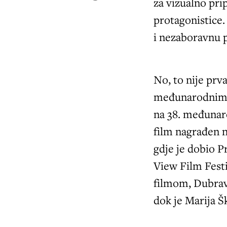
za vizualno prip
protagonistice.
i nezaboravnu p
No, to nije prv
međunarodnim f
na 38. međunaro
film nagrađen n
gdje je dobio P
View Film Fest
filmom, Dubravk
dok je Marija Š