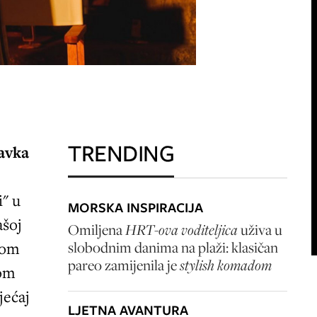
TRENDING
avka
i" u
MORSKA INSPIRACIJA
ašoj
Omiljena
HRT-ova voditeljica
uživa u
ijom
slobodnim danima na plaži: klasičan
pareo zamijenila je
stylish komadom
nom
jećaj
LJETNA AVANTURA