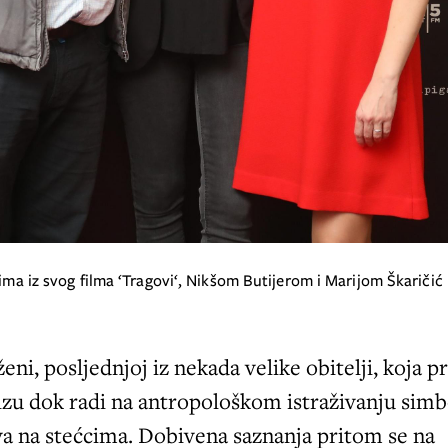
cima iz svog filma ‘Tragovi‘, Nikšom Butijerom i Marijom Škaričić
ženi, posljednjoj iz nekada velike obitelji, koja p
zu dok radi na antropološkom istraživanju simb
va na stećcima. Dobivena saznanja pritom se na