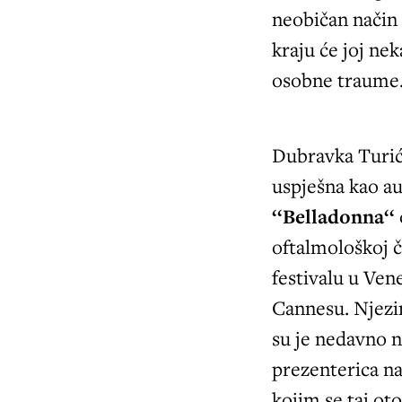
neobičan način 
kraju će joj ne
osobne traume
Dubravka Turić 
uspješna kao au
‘‘Belladonna‘‘
oftalmološkoj č
festivalu u Vene
Cannesu. Njezi
su je nedavno n
prezenterica n
kojim se taj ot