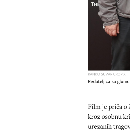
RANKO SUVAR CROPIX
Redateljica sa glum
Film je priča o 
kroz osobnu kri
urezanih trago