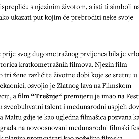
isprepliću s njezinim životom, a isti ti simboli n
kako ukazati put kojim će prebroditi neke svoje
.
prije svog dugometražnog prvijenca bila je vrl
torica kratkometražnih filmova. Njezin film
o tri žene različite životne dobi koje se sretnu u
ekaonici, osvojio je Zlatnog lava na Filmskom
ciji, a film
‘‘Trešnje‘‘
premijeru je imao na Fest
n sveobuhvatni talent i međunarodni uspjeh dov
a Maltu gdje je kao ugledna filmašica pozvana k
agrada na novoosnovani međunarodni filmski fes
ok planira promovirati kao poželjna filmska