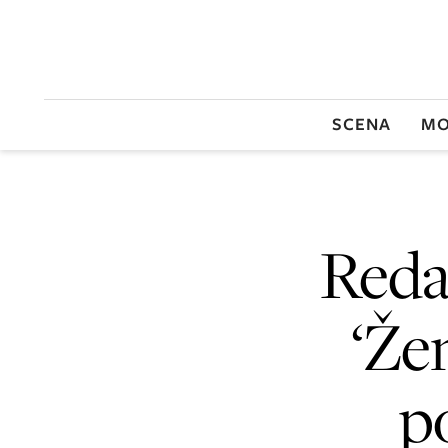
SCENA
MO
Reda
‘Žen
po