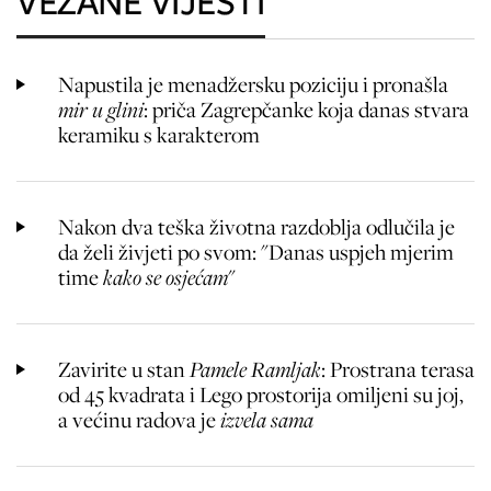
VEZANE VIJESTI
Napustila je menadžersku poziciju i pronašla
mir u glini
: priča Zagrepčanke koja danas stvara
keramiku s karakterom
Nakon dva teška životna razdoblja odlučila je
da želi živjeti po svom: "Danas uspjeh mjerim
time
kako se osjećam
"
Zavirite u stan
Pamele Ramljak
: Prostrana terasa
od 45 kvadrata i Lego prostorija
omiljeni su joj,
a većinu radova je
izvela sama