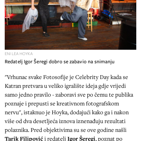
ENI LEA HOYKA
Redatelj Igor Šeregi dobro se zabavio na snimanju
"Vrhunac svake Fotosofije je Celebrity Day kada se
Katran pretvara u veliko igralište ideja gdje vrijedi
samo jedno pravilo - zaboravi sve po čemu te publika
poznaje i prepusti se kreativnom fotografskom
nervu", istaknuo je Hoyka, dodajući kako ga i nakon
više od dva desetljeća iznova iznenađuju rezultati
polaznika. Pred objektivima su se ove godine našli
Tarik Filipović
i redatelj
Igor Šeregi
, poznat po