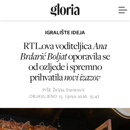
IGRALIŠTE IDEJA
RTL.ova voditeljica
Ana
Brdarić Boljat
oporavila se
od ozljede i spremno
prihvatila
novi izazov
PIŠE
Željka Stanković
OBJAVLJENO
15. lipnja 2026. 15:47