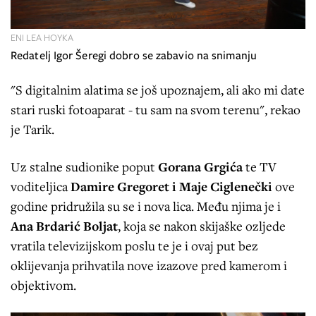
ENI LEA HOYKA
Redatelj Igor Šeregi dobro se zabavio na snimanju
"S digitalnim alatima se još upoznajem, ali ako mi date
stari ruski fotoaparat - tu sam na svom terenu", rekao
je Tarik.
Uz stalne sudionike poput
Gorana Grgića
te TV
voditeljica
Damire Gregoret i Maje Ciglenečki
ove
godine pridružila su se i nova lica. Među njima je i
Ana Brdarić Boljat
, koja se nakon skijaške ozljede
vratila televizijskom poslu te je i ovaj put bez
oklijevanja prihvatila nove izazove pred kamerom i
objektivom.