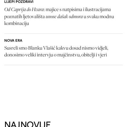
LIJEPI POZDRAVI
Od Caprija do Hvara
: majice s natpisima i ilustracijama
unose dašak odmora
poznatih ljetovališta
u svaku modnu
kombinaciju
NOVA ERA
Susreli smo Blanku Vlašić kakvu dosad nismo vidjeli,
donosimo veliki intervju o majčinstvu, obitelji i vjeri
NAJNOVIJE