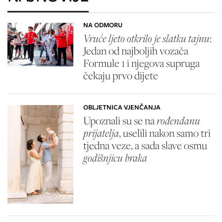
NA ODMORU
Vruće ljeto otkrilo je slatku tajnu
:
Jedan od najboljih vozača
Formule 1 i njegova supruga
čekaju prvo dijete
OBLJETNICA VJENČANJA
Upoznali su se na
rođendanu
prijatelja
, uselili nakon samo tri
tjedna veze, a sada slave osmu
godišnjicu braka