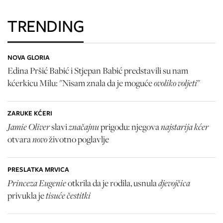
TRENDING
NOVA GLORIA
Edina Pršić Babić i Stjepan Babić predstavili su nam
ovoliko voljeti
kćerkicu Milu: "Nisam znala da je moguće
"
ZARUKE KĆERI
Jamie Oliver
značajnu
najstarija kćer
slavi
prigodu: njegova
novo
otvara
životno poglavlje
PRESLATKA MRVICA
Princeza Eugenie
djevojčica
otkrila da je rodila, usnula
tisuće čestitki
privukla je