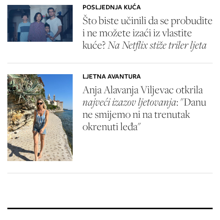
POSLJEDNJA KUĆA
Što biste učinili da se probudite
i ne možete izaći iz vlastite
kuće?
Na Netflix stiže triler ljeta
LJETNA AVANTURA
Anja Alavanja Viljevac otkrila
najveći izazov ljetovanja
: "Danu
ne smijemo ni na trenutak
okrenuti leđa"