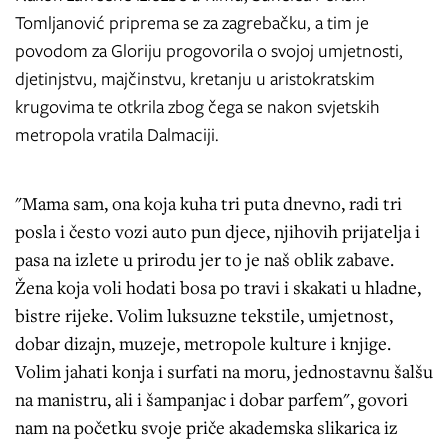
Tomljanović priprema se za zagrebačku, a tim je
povodom za Gloriju progovorila o svojoj umjetnosti,
djetinjstvu, majčinstvu, kretanju u aristokratskim
krugovima te otkrila zbog čega se nakon svjetskih
metropola vratila Dalmaciji.
"Mama sam, ona koja kuha tri puta dnevno, radi tri
posla i često vozi auto pun djece, njihovih prijatelja i
pasa na izlete u prirodu jer to je naš oblik zabave.
Žena koja voli hodati bosa po travi i skakati u hladne,
bistre rijeke. Volim luksuzne tekstile, umjetnost,
dobar dizajn, muzeje, metropole kulture i knjige.
Volim jahati konja i surfati na moru, jednostavnu šalšu
na manistru, ali i šampanjac i dobar parfem", govori
nam na početku svoje priče akademska slikarica iz