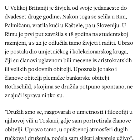
U Velikoj Britaniji je živjela od svoje jedanaeste do
dvadeset druge godine
.
Nakon toga se selila u Rim,
Palmižanu, vratila kući u Kaštele, pa u Sloveniju. U
Rimu je prvi put završila s 18 godina na studentskoj
razmjeni, a s 22 je odlučila tamo živjeti i raditi. Ubrzo
je postala dio umjetničkog i kolekcionarskog kruga,
čiji su članovi uglavnom bili mecene iz aristokratskih
ili velikih poslovnih obitelji. Upoznala je tako i
članove obitelji plemićke bankarske obitelji
Rothschild, s kojima se družila potpuno spontano, ne
znajući isprava ni tko su.
"Družili smo se, razgovarali o umjetnosti i filozofiji u
njihovoj vili u Toskani, gdje sam portretirala članove
obitelji. Upravo tamo, u opuštenoj atmosferi dugih
ručkova i druženja, počela sam slikati akvarele uživo",