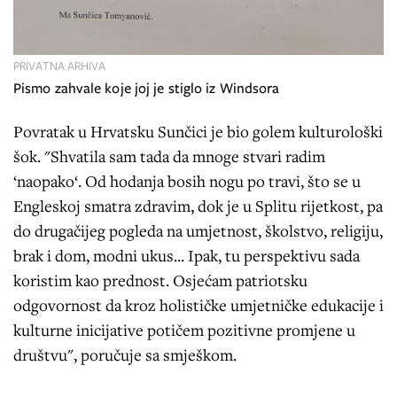
PRIVATNA ARHIVA
Pismo zahvale koje joj je stiglo iz Windsora
Povratak u Hrvatsku Sunčici je bio golem kulturološki
šok. "Shvatila sam tada da mnoge stvari radim
‘naopako‘. Od hodanja bosih nogu po travi, što se u
Engleskoj smatra zdravim, dok je u Splitu rijetkost, pa
do drugačijeg pogleda na umjetnost, školstvo, religiju,
brak i dom, modni ukus... Ipak, tu perspektivu sada
koristim kao prednost. Osjećam patriotsku
odgovornost da kroz holističke umjetničke edukacije i
kulturne inicijative potičem pozitivne promjene u
društvu", poručuje sa smješkom.