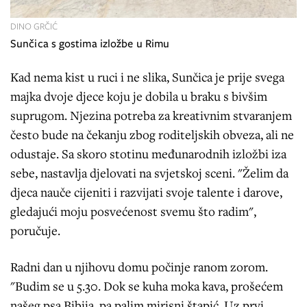
DINO GRČIĆ
Sunčica s gostima izložbe u Rimu
Kad nema kist u ruci i ne slika, Sunčica je prije svega
majka dvoje djece koju je dobila u braku s bivšim
suprugom. Njezina potreba za kreativnim stvaranjem
često bude na čekanju zbog roditeljskih obveza, ali ne
odustaje. Sa skoro stotinu međunarodnih izložbi iza
sebe, nastavlja djelovati na svjetskoj sceni. "Želim da
djeca nauče cijeniti i razvijati svoje talente i darove,
gledajući moju posvećenost svemu što radim",
poručuje.
Radni dan u njihovu domu počinje ranom zorom.
"Budim se u 5.30. Dok se kuha moka kava, prošećem
našeg psa Bibija, pa palim mirisni štapić. Uz prvi