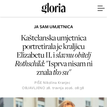
JA SAM UMJETNICA
Kaštelanska umjetnica
portretirala je kraljicu
Elizabetu II. i
slavnu obitelj
Rothschild:
"Isprva nisam ni
znala
tko su"
PIŠE
Nikolina Kranjec
OBJAVLJENO
28. travnja 2026. 08:38