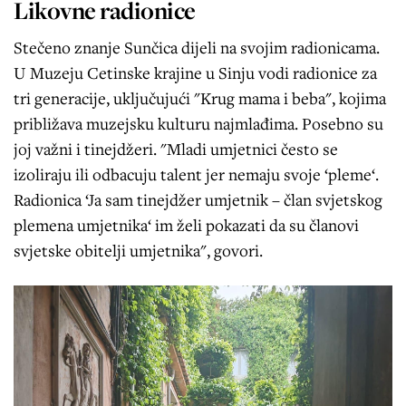
Likovne radionice
Stečeno znanje Sunčica dijeli na svojim radionicama.
U Muzeju Cetinske krajine u Sinju vodi radionice za
tri generacije, uključujući "Krug mama i beba", kojima
približava muzejsku kulturu najmlađima. Posebno su
joj važni i tinejdžeri. "Mladi umjetnici često se
izoliraju ili odbacuju talent jer nemaju svoje ‘pleme‘.
Radionica ‘Ja sam tinejdžer umjetnik – član svjetskog
plemena umjetnika‘ im želi pokazati da su članovi
svjetske obitelji umjetnika", govori.