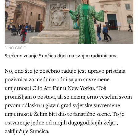
DINO GRČIĆ
Stečeno znanje Sunčica dijeli na svojim radionicama
No, ono što je posebno raduje jest upravo pristigla
pozivnica za međunarodni sajam suvremene
umjetnosti Clio Art Fair u New Yorku. "Još
promišljam o postavi, ali se neizmjerno veselim svom
prvom odlasku u glavni grad svjetske suvremene
umjetnosti. Želim biti dio te fanatične scene. To je
ostvarenje jedne od mojih dugogodišnjih želja",
zaključuje Sunčica.