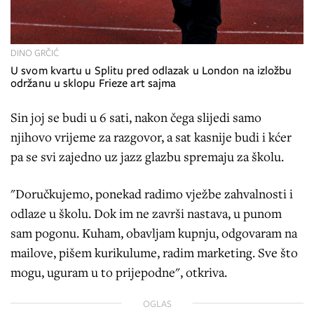
DINO GRČIĆ
U svom kvartu u Splitu pred odlazak u London na izložbu
održanu u sklopu Frieze art sajma
Sin joj se budi u 6 sati, nakon čega slijedi samo
njihovo vrijeme za razgovor, a sat kasnije budi i kćer
pa se svi zajedno uz jazz glazbu spremaju za školu.
"Doručkujemo, ponekad radimo vježbe zahvalnosti i
odlaze u školu. Dok im ne završi nastava, u punom
sam pogonu. Kuham, obavljam kupnju, odgovaram na
mailove, pišem kurikulume, radim marketing. Sve što
mogu, uguram u to prijepodne", otkriva.
OGLAS