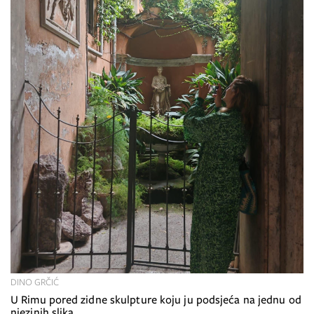
DINO GRČIĆ
U Rimu pored zidne skulpture koju ju podsjeća na jednu od
njezinih slika