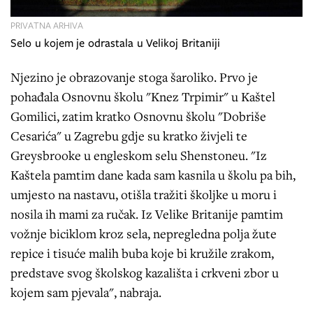
PRIVATNA ARHIVA
Selo u kojem je odrastala u Velikoj Britaniji
Njezino je obrazovanje stoga šaroliko. Prvo je
pohađala Osnovnu školu "Knez Trpimir" u Kaštel
Gomilici, zatim kratko Osnovnu školu "Dobriše
Cesarića" u Zagrebu gdje su kratko živjeli te
Greysbrooke u engleskom selu Shenstoneu. "Iz
Kaštela pamtim dane kada sam kasnila u školu pa bih,
umjesto na nastavu, otišla tražiti školjke u moru i
nosila ih mami za ručak. Iz Velike Britanije pamtim
vožnje biciklom kroz sela, nepregledna polja žute
repice i tisuće malih buba koje bi kružile zrakom,
predstave svog školskog kazališta i crkveni zbor u
kojem sam pjevala", nabraja.