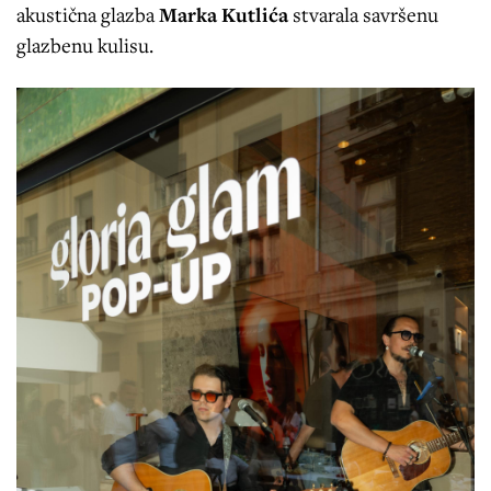
akustična glazba
Marka Kutlića
stvarala savršenu
glazbenu kulisu.