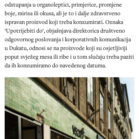
odstupanja u organoleptici, primjerice, promjene
boje, mirisa ili okusa, ali je to i dalje zdravstveno
ispravan proizvod koji treba konzumirati. Oznaka
‘Upotrijebiti do‘, objašnjava direktorica društveno
odgovornog poslovanja i korporativnih komunikacija
u Dukatu, odnosi se na proizvode koji su osjetljiviji
poput svježeg mesa ili ribe i u tom slučaju treba paziti
da ih konzumiramo do navedenog datuma.