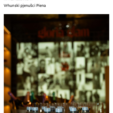
Vrhunski pjenušci Piena