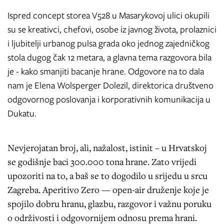
Ispred concept storea V528 u Masarykovoj ulici okupili
su se kreativci, chefovi, osobe iz javnog života, prolaznici
i ljubitelji urbanog pulsa grada oko jednog zajedničkog
stola dugog čak 12 metara, a glavna tema razgovora bila
je - kako smanjiti bacanje hrane. Odgovore na to dala
nam je Elena Wolsperger Dolezil, direktorica društveno
odgovornog poslovanja i korporativnih komunikacija u
Dukatu.
Nevjerojatan broj, ali, nažalost, istinit – u Hrvatskoj
se godišnje baci 300.000 tona hrane. Zato vrijedi
upozoriti na to, a baš se to dogodilo u srijedu u srcu
Zagreba. Aperitivo Zero — open-air druženje koje je
spojilo dobru hranu, glazbu, razgovor i važnu poruku
o održivosti i odgovornijem odnosu prema hrani.