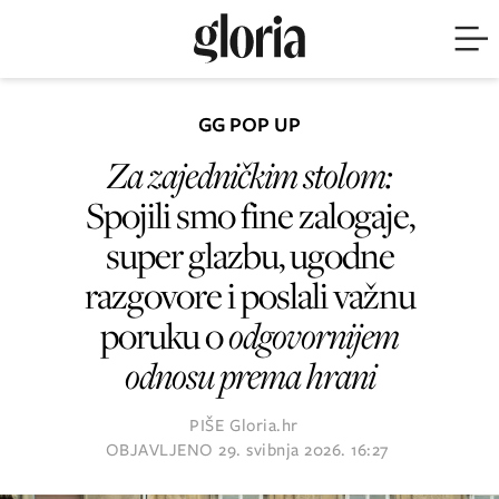
GG POP UP
Za zajedničkim stolom:
Spojili smo fine zalogaje,
super glazbu, ugodne
razgovore i poslali važnu
poruku o
odgovornijem
odnosu prema hrani
PIŠE
Gloria.hr
OBJAVLJENO
29. svibnja 2026. 16:27