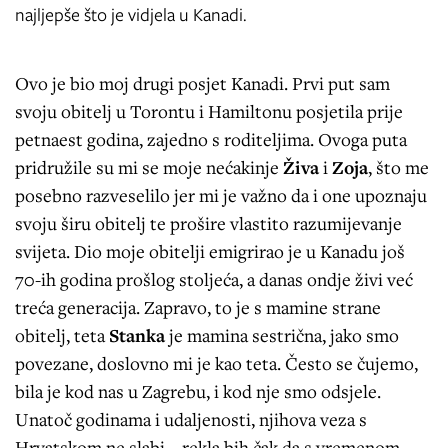
najljepše što je vidjela u Kanadi.
Ovo je bio moj drugi posjet Kanadi. Prvi put sam
svoju obitelj u Torontu i Hamiltonu posjetila prije
petnaest godina, zajedno s roditeljima. Ovoga puta
pridružile su mi se moje nećakinje
Živa
i
Zoja
, što me
posebno razveselilo jer mi je važno da i one upoznaju
svoju širu obitelj te prošire vlastito razumijevanje
svijeta. Dio moje obitelji emigrirao je u Kanadu još
70-ih godina prošlog stoljeća, a danas ondje živi već
treća generacija. Zapravo, to je s mamine strane
obitelj, teta
Stanka
je mamina sestrična, jako smo
povezane, doslovno mi je kao teta. Često se čujemo,
bila je kod nas u Zagrebu, i kod nje smo odsjele.
Unatoč godinama i udaljenosti, njihova veza s
Hrvatskom ne slabi – rekla bih čak da s vremenom