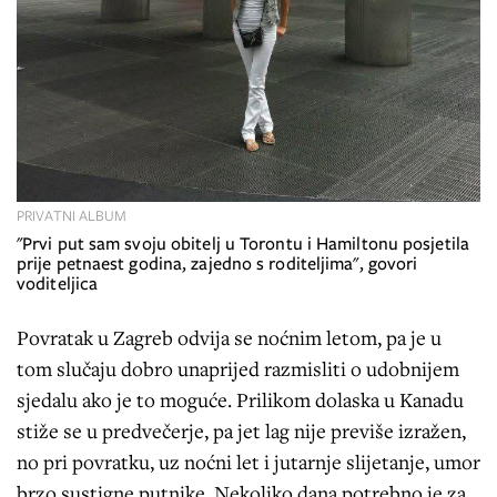
PRIVATNI ALBUM
"Prvi put sam svoju obitelj u Torontu i Hamiltonu posjetila
prije petnaest godina, zajedno s roditeljima", govori
voditeljica
Povratak u Zagreb odvija se noćnim letom, pa je u
tom slučaju dobro unaprijed razmisliti o udobnijem
sjedalu ako je to moguće. Prilikom dolaska u Kanadu
stiže se u predvečerje, pa jet lag nije previše izražen,
no pri povratku, uz noćni let i jutarnje slijetanje, umor
brzo sustigne putnike. Nekoliko dana potrebno je za