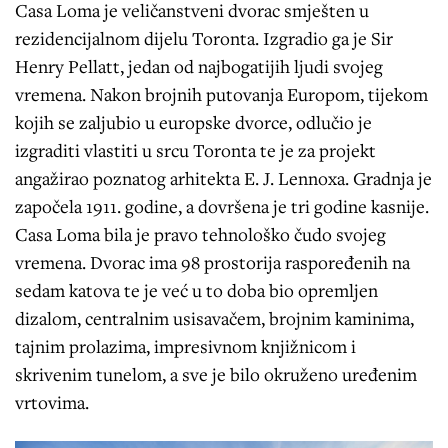
Casa Loma je veličanstveni dvorac smješten u
rezidencijalnom dijelu Toronta. Izgradio ga je Sir
Henry Pellatt, jedan od najbogatijih ljudi svojeg
vremena. Nakon brojnih putovanja Europom, tijekom
kojih se zaljubio u europske dvorce, odlučio je
izgraditi vlastiti u srcu Toronta te je za projekt
angažirao poznatog arhitekta E. J. Lennoxa. Gradnja je
započela 1911. godine, a dovršena je tri godine kasnije.
Casa Loma bila je pravo tehnološko čudo svojeg
vremena. Dvorac ima 98 prostorija raspoređenih na
sedam katova te je već u to doba bio opremljen
dizalom, centralnim usisavačem, brojnim kaminima,
tajnim prolazima, impresivnom knjižnicom i
skrivenim tunelom, a sve je bilo okruženo uređenim
vrtovima.