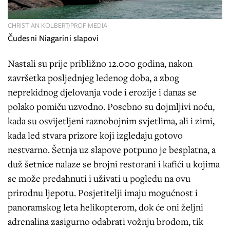
CHRISTIAN KOLBERT/PROFIMEDIA
Čudesni Niagarini slapovi
Nastali su prije približno 12.000 godina, nakon
završetka posljednjeg ledenog doba, a zbog
neprekidnog djelovanja vode i erozije i danas se
polako pomiču uzvodno. Posebno su dojmljivi noću,
kada su osvijetljeni raznobojnim svjetlima, ali i zimi,
kada led stvara prizore koji izgledaju gotovo
nestvarno. Šetnja uz slapove potpuno je besplatna, a
duž šetnice nalaze se brojni restorani i kafići u kojima
se može predahnuti i uživati u pogledu na ovu
prirodnu ljepotu. Posjetitelji imaju mogućnost i
panoramskog leta helikopterom, dok će oni željni
adrenalina zasigurno odabrati vožnju brodom, tik