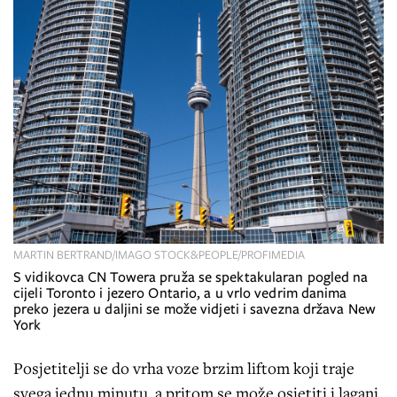
MARTIN BERTRAND/IMAGO STOCK&PEOPLE/PROFIMEDIA
S vidikovca CN Towera pruža se spektakularan pogled na
cijeli Toronto i jezero Ontario, a u vrlo vedrim danima
preko jezera u daljini se može vidjeti i savezna država New
York
Posjetitelji se do vrha voze brzim liftom koji traje
svega jednu minutu, a pritom se može osjetiti i lagani