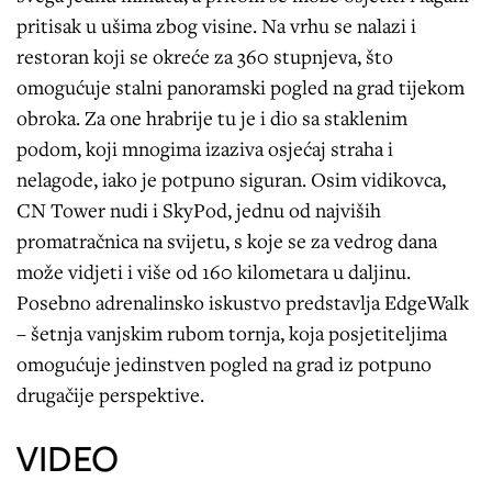
pritisak u ušima zbog visine. Na vrhu se nalazi i
restoran koji se okreće za 360 stupnjeva, što
omogućuje stalni panoramski pogled na grad tijekom
obroka. Za one hrabrije tu je i dio sa staklenim
podom, koji mnogima izaziva osjećaj straha i
nelagode, iako je potpuno siguran. Osim vidikovca,
CN Tower nudi i SkyPod, jednu od najviših
promatračnica na svijetu, s koje se za vedrog dana
može vidjeti i više od 160 kilometara u daljinu.
Posebno adrenalinsko iskustvo predstavlja EdgeWalk
– šetnja vanjskim rubom tornja, koja posjetiteljima
omogućuje jedinstven pogled na grad iz potpuno
drugačije perspektive.
VIDEO