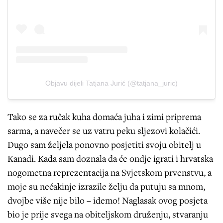
Objavu dijeli Tatjana Jurić (@tatjana_juric)
Tako se za ručak kuha domaća juha i zimi priprema
sarma, a navečer se uz vatru peku sljezovi kolačići.
Dugo sam željela ponovno posjetiti svoju obitelj u
Kanadi. Kada sam doznala da će ondje igrati i hrvatska
nogometna reprezentacija na Svjetskom prvenstvu, a
moje su nećakinje izrazile želju da putuju sa mnom,
dvojbe više nije bilo – idemo! Naglasak ovog posjeta
bio je prije svega na obiteljskom druženju, stvaranju