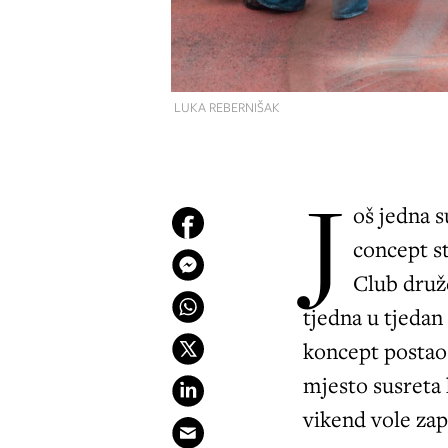
LUKA REBERNIŠAK
J
oš jedna 
concept s
Club druž
tjedna u tjedan
koncept postao 
mjesto susreta 
vikend vole za