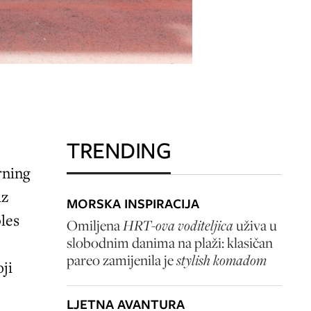
TRENDING
rning
iz
MORSKA INSPIRACIJA
bles
Omiljena
HRT-ova voditeljica
uživa u
slobodnim danima na plaži: klasičan
pareo zamijenila je
stylish komadom
ji
LJETNA AVANTURA