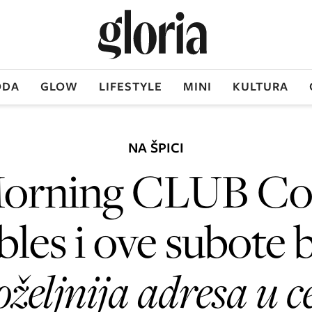
DA
GLOW
LIFESTYLE
MINI
KULTURA
NA ŠPICI
orning CLUB Cof
les i ove subote b
oželjnija adresa u c