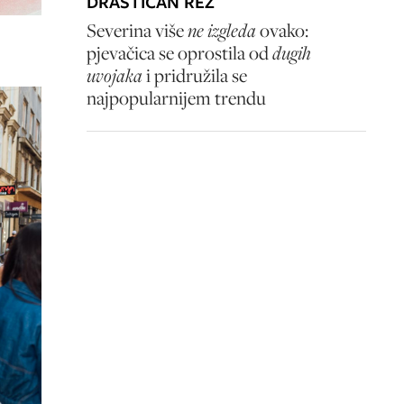
DRASTIČAN REZ
Severina više
ne izgleda
ovako:
pjevačica se oprostila od
dugih
uvojaka
i pridružila se
najpopularnijem trendu