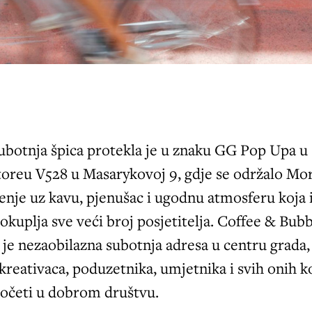
subotnja špica protekla je u znaku GG Pop Upa u
toreu V528 u Masarykovoj 9, gdje se održalo Mo
enje uz kavu, pjenušac i ugodnu atmosferu koja 
 okuplja sve veći broj posjetitelja. Coffee & Bub
je nezaobilazna subotnja adresa u centru grada,
kreativaca, poduzetnika, umjetnika i svih onih ko
početi u dobrom društvu.