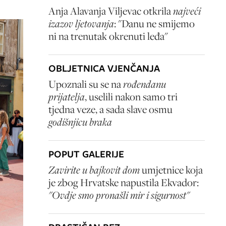
Anja Alavanja Viljevac otkrila
najveći
izazov ljetovanja
: "Danu ne smijemo
ni na trenutak okrenuti leđa"
OBLJETNICA VJENČANJA
Upoznali su se na
rođendanu
prijatelja
, uselili nakon samo tri
tjedna veze, a sada slave osmu
godišnjicu braka
POPUT GALERIJE
Zavirite u bajkovit dom
umjetnice koja
je zbog Hrvatske napustila Ekvador:
"Ovdje smo pronašli mir i sigurnost"