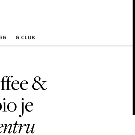
GG
G CLUB
fee &
io je
entru