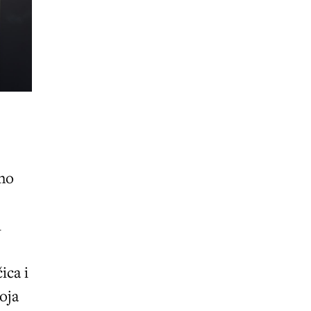
tno
i
ica i
koja