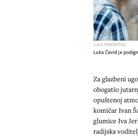
LUKA REBERNIŠAK
Luka Ćevid je podi
Za glazbeni ugo
obogatio jutarn
opuštenoj atmos
komičar Ivan Ša
glumice Iva Jer
radijska vodite