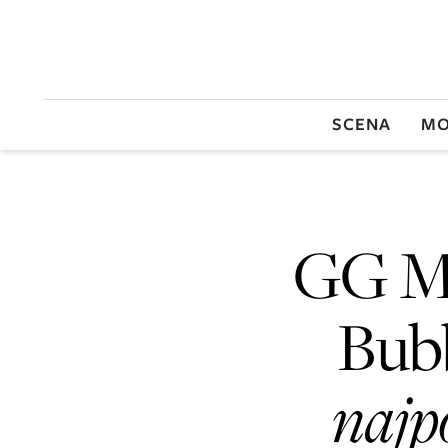
SCENA
MO
GG M
Bubb
najp