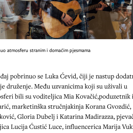
gnuo atmosferu stranim i domaćim pjesmama
đaj pobrinuo se Luka Ćevid, čiji je nastup doda
je druženje. Među uzvanicima koji su uživali u
feri bili su voditeljica Mia Kovačić,poduzetnik 
rić, marketinška stručnjakinja Korana Gvozdić,
ković, Gloria Dubelj i Katarina Madirazza, pjevač
ljica Lucija Ćustić Luce, influencerica Marija Vu