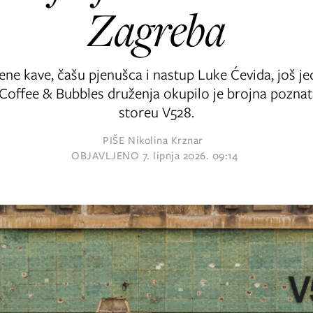
Zagreba
jene kave, čašu pjenušca i nastup Luke Ćevida, još j
offee & Bubbles druženja okupilo je brojna poznata
storeu V528.
PIŠE
Nikolina Krznar
OBJAVLJENO
7. lipnja 2026. 09:14