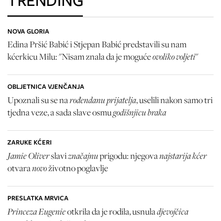
NOVA GLORIA
Edina Pršić Babić i Stjepan Babić predstavili su nam
ovoliko voljeti
kćerkicu Milu: "Nisam znala da je moguće
"
OBLJETNICA VJENČANJA
rođendanu prijatelja
Upoznali su se na
, uselili nakon samo tri
godišnjicu braka
tjedna veze, a sada slave osmu
ZARUKE KĆERI
Jamie Oliver
značajnu
najstarija kćer
slavi
prigodu: njegova
novo
otvara
životno poglavlje
PRESLATKA MRVICA
Princeza Eugenie
djevojčica
otkrila da je rodila, usnula