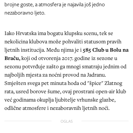
brojne goste, a atmosfera je najavila još jedno
nezaboravno ljeto.
Iako Hrvatska ima bogatu klupsku scenu, tek se
nekolicina klubova može pohvaliti statusom pravih
ljetnih institucija. Među njima je i
585 Club u Bolu na
Braču,
koji od otvorenja 2017. godine iz sezone u
sezonu potvrđuje zašto ga mnogi smatraju jednim od
najboljih mjesta za noćni provod na Jadranu.
Smješten svega pet minuta hoda od "špice" Zlatnog
rata, usred borove šume, ovaj prostrani open-air klub
već godinama okuplja ljubitelje vrhunske glazbe,
odlične atmosfere i nezaboravnih ljetnih noći.
OGLAS