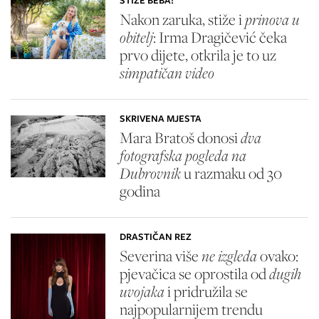
STIŽE BEBA!
Nakon zaruka, stiže i
prinova u
obitelj
: Irma Dragičević čeka
prvo dijete, otkrila je to uz
simpatičan video
SKRIVENA MJESTA
Mara Bratoš donosi
dva
fotografska pogleda na
Dubrovnik
u razmaku od 30
godina
DRASTIČAN REZ
Severina više
ne izgleda
ovako:
pjevačica se oprostila od
dugih
uvojaka
i pridružila se
najpopularnijem trendu