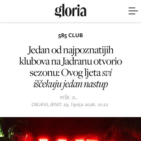
585 CLUB
Jedan od najpoznatijih
klubova na Jadranu otvorio
sezonu: Ovog ljeta
svi
iščekuju jedan nastup
PIŠE
JL.
OBJAVLJENO
29. lipnja 2026. 21:22