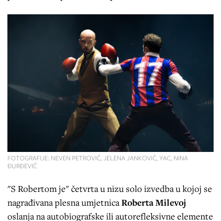
FOTOGRAFIJE: NEVEN PETROVIĆ, JELENA JANKOVIĆ, YAC, NINA
ĐURĐEVIĆ
"S Robertom je" četvrta u nizu solo izvedba u kojoj se
nagrađivana plesna umjetnica
Roberta Milevoj
oslanja na autobiografske ili autorefleksivne elemente