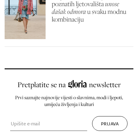
poznatih ljetovališta
unose
dašak odmora
u svaku modnu
kombinaciju
Pretplatite se na
newsletter
Prvi saznajte najnovije vijesti o slavnima, modi i ljepoti,
umijeću življenja i kulturi