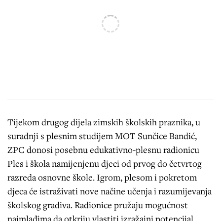
Tijekom drugog dijela zimskih školskih praznika, u
suradnji s plesnim studijem MOT Sunčice Bandić,
ZPC donosi posebnu edukativno-plesnu radionicu
Ples i škola namijenjenu djeci od prvog do četvrtog
razreda osnovne škole. Igrom, plesom i pokretom
djeca će istraživati nove načine učenja i razumijevanja
školskog gradiva. Radionice pružaju mogućnost
najmlađima da otkriju vlastiti izražajni potencijal