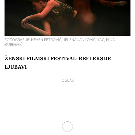
FOTOGRAFIJE: NEVEN PETROVIĆ, JELENA JANKOVIĆ, YAC, NINA
ĐURĐEVIĆ
ŽENSKI FILMSKI FESTIVAL: REFLEKSIJE
LJUBAVI
OGLAS