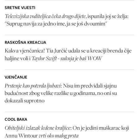
SRETNE VIJESTI
Televizijska voditeljica čeka drugo dijete
, ispunila joj se želja:
"Suprug navija za jedno ime, ja se još dvoumim"
RASKOŠNA KREACIJA
Kakva vjenčanica! Tia Jurčić udala se u kreaciji brenda čije
Taylor Swift - suknja je baš WOW
haljine voli i
VJENČANJE
Prstenje kao potvrda ljubavi:
Nisu im predviđali sjajnu
budućnost zbog velike razlike u godinama, no oni su
dokazali suprotno
COOL BAKA
Obiteljski izlazak ledene kraljice
: On je jedini muškarac koji
vrti oko malog prsta
Annu Wintour