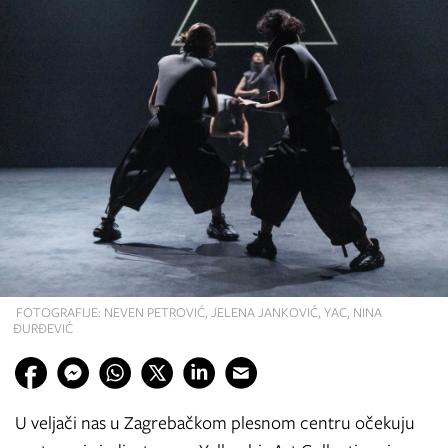
FOTOGRAFIJE: NEVEN PETROVIĆ, JELENA JANKOVIĆ, YAC, NINA
ĐURĐEVIĆ
U veljači nas u Zagrebačkom plesnom centru očekuju