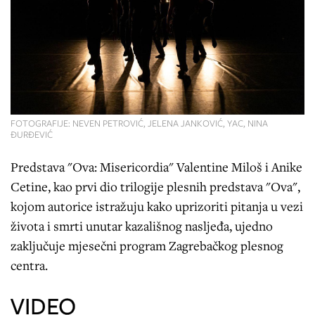
FOTOGRAFIJE: NEVEN PETROVIĆ, JELENA JANKOVIĆ, YAC, NINA
ĐURĐEVIĆ
Predstava "Ova: Misericordia" Valentine Miloš i Anike
Cetine, kao prvi dio trilogije plesnih predstava "Ova",
kojom autorice istražuju kako uprizoriti pitanja u vezi
života i smrti unutar kazališnog nasljeđa, ujedno
zaključuje mjesečni program Zagrebačkog plesnog
centra.
VIDEO