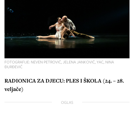
FOTOGRAFIJE: NEVEN PETROVIĆ, JELENA JANKOVIĆ, YAC, NINA
ĐURĐEVIĆ
RADIONICA ZA DJECU: PLES I ŠKOLA (24. – 28.
veljače)
OGLAS