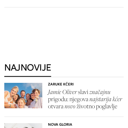
NAJNOVIJE
ZARUKE KĆERI
Jamie Oliver
slavi
značajnu
prigodu: njegova
najstarija kćer
otvara
novo
životno poglavlje
NOVA GLORIA