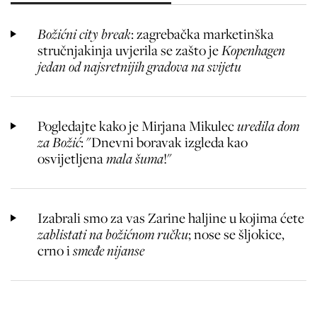
Božićni city break
: zagrebačka marketinška
stručnjakinja uvjerila se zašto je
Kopenhagen
jedan od najsretnijih gradova na svijetu
Pogledajte kako je Mirjana Mikulec
uredila dom
za Božić
: "Dnevni boravak izgleda kao
osvijetljena
mala šuma
!"
Izabrali smo za vas Zarine haljine u kojima ćete
zablistati na božićnom ručku
; nose se šljokice,
crno i
smeđe nijanse