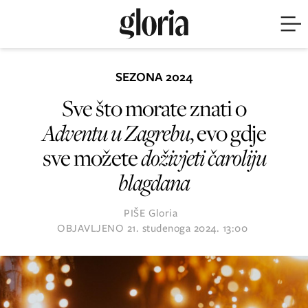
SEZONA 2024
Sve što morate znati o
Adventu u Zagrebu
, evo gdje
sve možete
doživjeti čaroliju
blagdana
PIŠE
Gloria
OBJAVLJENO
21. studenoga 2024. 13:00