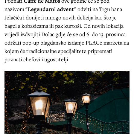
Poznati
Caffe de Matoš
ove godine će se pod
nazivom
"Legendarni advent"
odviti na Trgu bana
Jelačića i donijeti mnogo novih delicija kao što je
bagel s kobasicama ili pak kurtoši. Od novih lokacija
vrijedi izdvojiti Dolac gdje će se od 6. do 13. prosinca
održati pop-up blagdansko izdanje PLACe marketa na
kojem će tradicionalne specijalitete pripremati
poznati chefovi i ugostitelji.