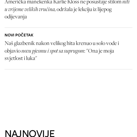
niti
Američka manekenka Karlie Kloss ne posustaje stilom
u vrijeme velikih vrućina,
održala je lekciju iz lijepog
odijevanja
NOVI POČETAK
Naš glazbenik nakon velikog hita krenuo u solo vode i
novu pjesmu i spot sa suprugom
objavio
: "Ona je moja
svjetlost i luka"
NAJNOVIJE