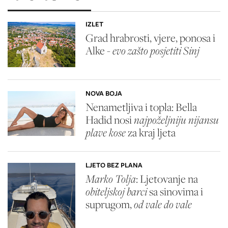
IZLET
Grad hrabrosti, vjere, ponosa i
Alke -
evo zašto posjetiti Sinj
NOVA BOJA
Nenametljiva i topla: Bella
Hadid nosi
najpoželjniju nijansu
plave kose
za kraj ljeta
LJETO BEZ PLANA
Marko Tolja
: Ljetovanje na
obiteljskoj barci
sa sinovima i
suprugom,
od vale do vale