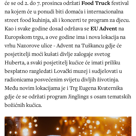
će se od 2. do 7. prosinca održati
Food Truck
festival
na kojem će u ponudi biti domaća i internacionalna
street food kuhinja, ali i koncerti te program za djecu.
Kao i svake godine dosad održava se
EU Advent
na
Europskom trgu, a ove godine ima i nova lokacija na
vrhu Nazorove ulice - Advent na Tuškancu gdje će
posjetitelji moći kušati divlje zalogaje svetog
Huberta, a svaki posjetitelj kućice će imati priliku
besplatno razgledati Lovački muzej i sudjelovati u
radionicama posvećenim svijetu divljih životinja.
Među novim lokacijama je i Trg Eugena Kvaternika
gdje će se održati program Jinglingz s osam tematskih
božićnih kućica.