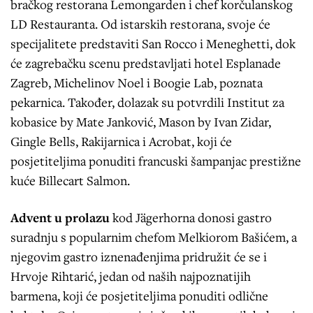
bračkog restorana Lemongarden i chef korčulanskog
LD Restauranta. Od istarskih restorana, svoje će
specijalitete predstaviti San Rocco i Meneghetti, dok
će zagrebačku scenu predstavljati hotel Esplanade
Zagreb, Michelinov Noel i Boogie Lab, poznata
pekarnica. Također, dolazak su potvrdili Institut za
kobasice by Mate Janković, Mason by Ivan Zidar,
Gingle Bells, Rakijarnica i Acrobat, koji će
posjetiteljima ponuditi francuski šampanjac prestižne
kuće Billecart Salmon.
Advent u prolazu
kod Jägerhorna donosi gastro
suradnju s popularnim chefom Melkiorom Bašićem, a
njegovim gastro iznenađenjima pridružit će se i
Hrvoje Rihtarić, jedan od naših najpoznatijih
barmena, koji će posjetiteljima ponuditi odlične