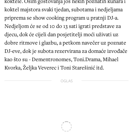
koktele. Osim gostovanja još nekih poznatih kuhara i
koktel majstora svaki tjedan, subotama i nedjeljama
priprema se show cooking program u pratnji DJ-a.
Nedjeljom će se od 10 do 13 sati igrati predstave za
djecu, dok će cijeli dan posjetitelji moći uživati uz
dobre ritmove i glazbu, a petkom navečer uz poznate
DJ-eve, dok je subota rezervirana za domaće izvođače
kao što su - Dementronomes, Toni.Drama, Mihael
Kvorka, Željka Veverec i Toni Starešinić itd.
OGLAS