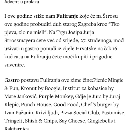
Advent u prolazu
I ove godine stiže nam
Fuliranje
koje će na Štrosu
ove godine probuditi duh starog Zagreba kroz "Tko
pjeva, zlo ne misli". Na Trgu Josipa Jurja
Strossmayera ćete već od srijede, 27. studenoga, moći
uživati u gastro ponudi iz cijele Hrvatske na čak 16
kućica, a na Fuliranju ćete moći kupiti i prigodne
suvenire.
Gastro postavu Fuliranja ove zime čine:Picnic Mingle
& Fun, Kronut by Boogie, Institut za kobasice by
Mate Janković, Purple Monkey, Gdje je Jura by Juraj
Klepić, Punch House, Good Food, Chef’s burger by
Ivan Pažanin, Krivi ljudi, Pizza Social Club, Pastamise,
Tringelt, Shish & Chips, Say Cheese, Ginglebells i
Rakijarnica.