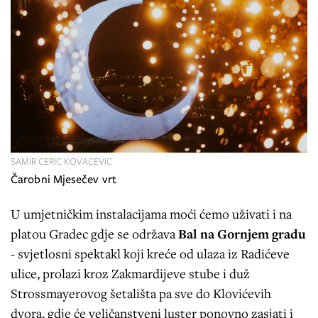
SAMIR CERIC KOVACEVIC
Čarobni Mjesečev vrt
U umjetničkim instalacijama moći ćemo uživati i na
platou Gradec gdje se održava
Bal na Gornjem gradu
- svjetlosni spektakl koji kreće od ulaza iz Radićeve
ulice, prolazi kroz Zakmardijeve stube i duž
Strossmayerovog šetališta pa sve do Klovićevih
dvora, gdje će veličanstveni luster ponovno zasjati i