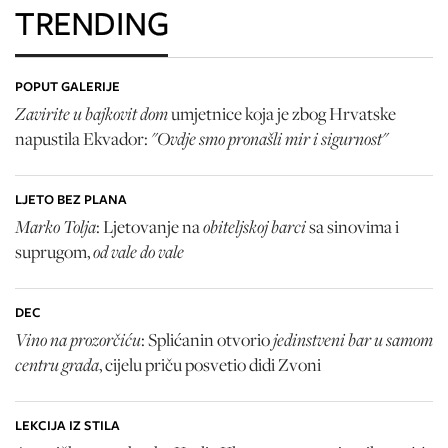
TRENDING
POPUT GALERIJE
Zavirite u bajkovit dom
umjetnice koja je zbog Hrvatske
"Ovdje smo pronašli mir i sigurnost"
napustila Ekvador:
LJETO BEZ PLANA
Marko Tolja
obiteljskoj barci
: Ljetovanje na
sa sinovima i
od vale do vale
suprugom,
DEC
Vino na prozorčiću
jedinstveni bar u samom
: Splićanin otvorio
centru grada
, cijelu priču posvetio didi Zvoni
LEKCIJA IZ STILA