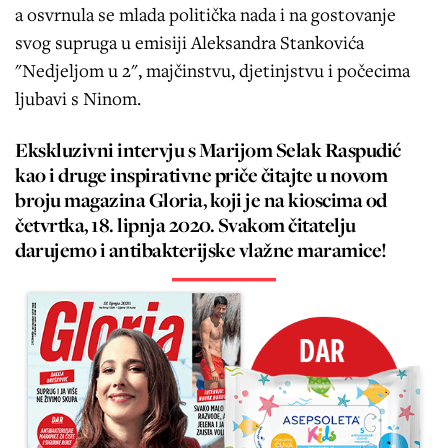
a osvrnula se mlada politička nada i na gostovanje
svog supruga u emisiji Aleksandra Stankovića
"Nedjeljom u 2", majčinstvu, djetinjstvu i počecima
ljubavi s Ninom.
Ekskluzivni intervju s Marijom Selak Raspudić
kao i druge inspirativne priče čitajte u novom
broju magazina Gloria, koji je na kioscima od
četvrtka, 18. lipnja 2020. Svakom čitatelju
darujemo i antibakterijske vlažne maramice!