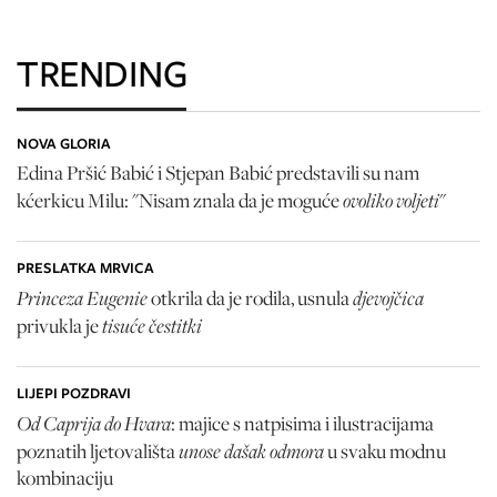
TRENDING
NOVA GLORIA
Edina Pršić Babić i Stjepan Babić predstavili su nam
ovoliko voljeti
kćerkicu Milu: "Nisam znala da je moguće
"
PRESLATKA MRVICA
Princeza Eugenie
djevojčica
otkrila da je rodila, usnula
tisuće čestitki
privukla je
LIJEPI POZDRAVI
Od Caprija do Hvara
: majice s natpisima i ilustracijama
unose dašak odmora
poznatih ljetovališta
u svaku modnu
kombinaciju