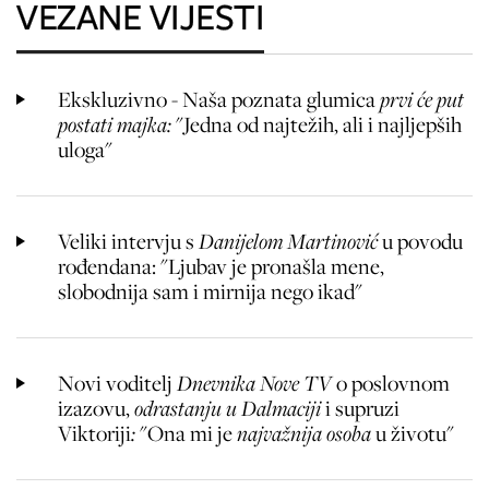
VEZANE VIJESTI
Ekskluzivno - Naša poznata glumica
prvi će put
postati majka:
"Jedna od najtežih, ali i najljepših
uloga"
Veliki intervju s
Danijelom Martinović
u povodu
rođendana: "Ljubav je pronašla mene,
slobodnija sam i mirnija nego ikad"
Novi voditelj
Dnevnika Nove TV
o poslovnom
izazovu,
odrastanju u Dalmaciji
i
supruzi
Viktoriji
:
"Ona mi je
najvažnija osoba
u životu"