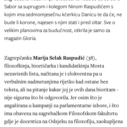
Sabor sa suprugom i kolegom Ninom Raspudićem s
kojim ima sedmomjesečnu kćerkicu Danicu te da će, ne
bude li korone, najesen s njim stati i pred oltar. Sve o
velikim planovima za budućnost, otkrila je samo za
magazin Gloria.
Zagrepčanka
Marija Selak Raspudić
(38),
filozofkinja, bioetičarka i kandidatkinja Mosta
nezavisnih lista, načitana je i elokventna pa u
verbalnim nadmetanjima rijetko kad ostane bez
teksta, ali na pitanje kakav joj je ovih dana bioritam -
nije sigurna što bi odgovorila. Jer osim što je
angažirana u kampanji za parlamentarne izbore, i što
ima obaveza na zagrebačkom Filozofskom fakultetu
gdje je docentica na Odsjeku za filozofiju, zaokupljena