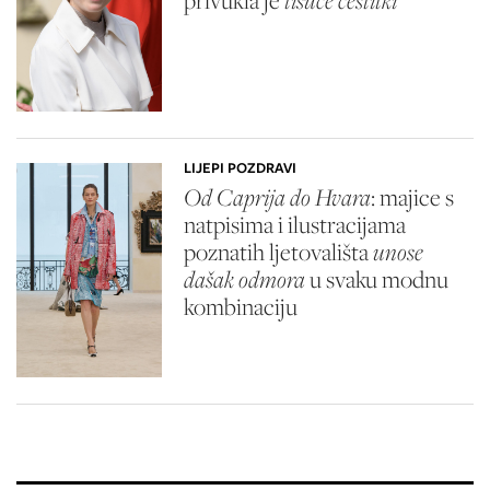
LIJEPI POZDRAVI
Od Caprija do Hvara
: majice s
natpisima i ilustracijama
poznatih ljetovališta
unose
dašak odmora
u svaku modnu
kombinaciju