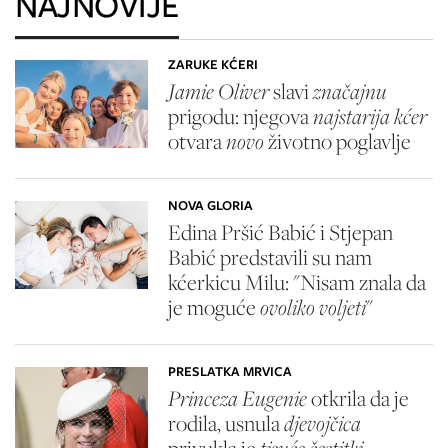
NAJNOVIJE
ZARUKE KĆERI
Jamie Oliver
slavi
značajnu
prigodu: njegova
najstarija kćer
otvara
novo
životno poglavlje
NOVA GLORIA
Edina Pršić Babić i Stjepan
Babić predstavili su nam
kćerkicu Milu: "Nisam znala da
je moguće
ovoliko voljeti
"
PRESLATKA MRVICA
Princeza Eugenie
otkrila da je
rodila, usnula
djevojčica
privukla je
tisuće čestitki