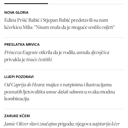
NOVA GLORIA
Edina Pršić Babić i Stjepan Babić predstavili su nam
ovoliko voljeti
kćerkicu Milu: "Nisam znala da je moguće
"
PRESLATKA MRVICA
Princeza Eugenie
djevojčica
otkrila da je rodila, usnula
tisuće čestitki
privukla je
LIJEPI POZDRAVI
Od Caprija do Hvara
: majice s natpisima i ilustracijama
unose dašak odmora
poznatih ljetovališta
u svaku modnu
kombinaciju
ZARUKE KĆERI
Jamie Oliver
značajnu
najstarija kćer
slavi
prigodu: njegova