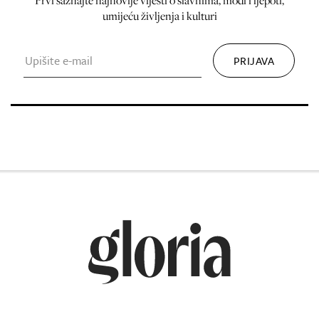
Prvi saznajte najnovije vijesti o slavnima, modi i ljepoti,
umijeću življenja i kulturi