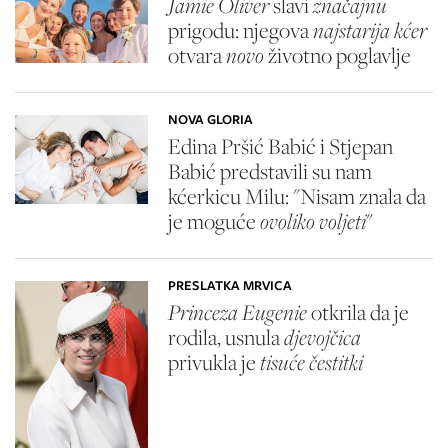
Jamie Oliver
slavi
značajnu
prigodu: njegova
najstarija kćer
otvara
novo
životno poglavlje
NOVA GLORIA
Edina Pršić Babić i Stjepan
Babić predstavili su nam
kćerkicu Milu: "Nisam znala da
je moguće
ovoliko voljeti
"
PRESLATKA MRVICA
Princeza Eugenie
otkrila da je
rodila, usnula
djevojčica
privukla je
tisuće čestitki