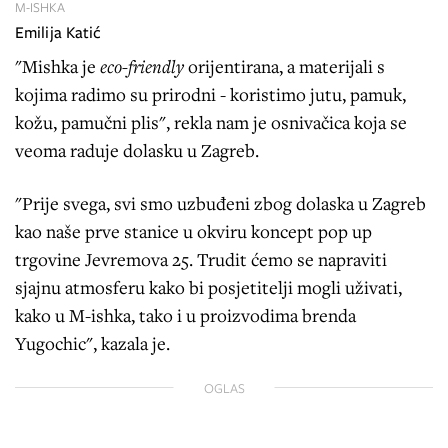
M-ISHKA
Emilija Katić
"Mishka je
eco-friendly
orijentirana, a materijali s
kojima radimo su prirodni - koristimo jutu, pamuk,
kožu, pamučni plis", rekla nam je osnivačica koja se
veoma raduje dolasku u Zagreb.
"Prije svega, svi smo uzbuđeni zbog dolaska u Zagreb
kao naše prve stanice u okviru koncept pop up
trgovine Jevremova 25. Trudit ćemo se napraviti
sjajnu atmosferu kako bi posjetitelji mogli uživati,
kako u M-ishka, tako i u proizvodima brenda
Yugochic", kazala je.
OGLAS