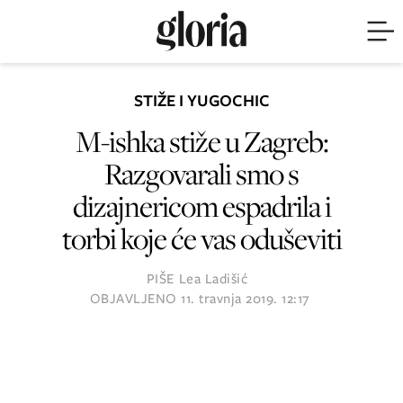
STIŽE I YUGOCHIC
M-ishka stiže u Zagreb:
Razgovarali smo s
dizajnericom espadrila i
torbi koje će vas oduševiti
PIŠE
Lea Ladišić
OBJAVLJENO
11. travnja 2019. 12:17