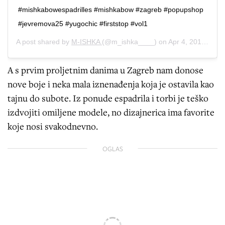
#mishkabowespadrilles #mishkabow #zagreb #popupshop
#jevremova25 #yugochic #firststop #vol1
A post shared by
M-ISHKA
(@m_ishka____) on
Apr 4, 2019 at 12:06am PDT
A s prvim proljetnim danima u Zagreb nam donose
nove boje i neka mala iznenađenja koja je ostavila kao
tajnu do subote. Iz ponude espadrila i torbi je teško
izdvojiti omiljene modele, no dizajnerica ima favorite
koje nosi svakodnevno.
OGLAS