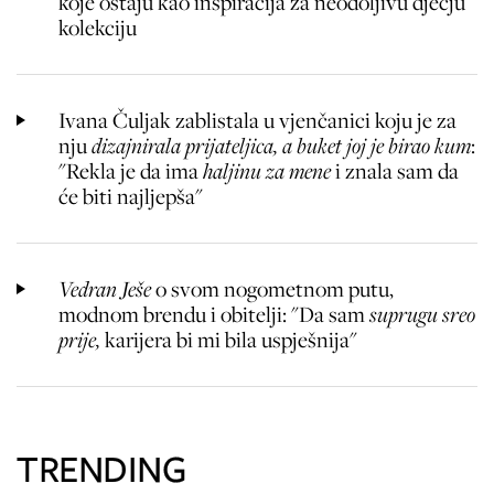
koje ostaju kao inspiracija za neodoljivu dječju
kolekciju
Ivana Čuljak zablistala u vjenčanici koju je za
nju
dizajnirala prijateljica, a buket joj je birao kum
:
"Rekla je da ima
haljinu za mene
i znala sam da
će biti najljepša"
Vedran Ješe
o svom nogometnom putu,
modnom brendu i obitelji: "Da sam
suprugu sreo
prije,
karijera bi mi bila uspješnija"
TRENDING