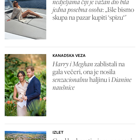
nedjeljama čiji je važan dio bila
jedna posebna osoba
: „Išle bismo
skupa na pazar kupiti ‘spizu‘"
KANADSKA VEZA
Harry i Meghan
zablistali na
gala večeri, ona je nosila
senzacionalnu
haljinu i
Dianine
naušnice
IZLET