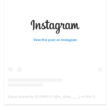
View this post on Instagram
A post shared by M-ISHKA ®️ (@m_ishka____)
on
Nov 8, 2018 at 12:07am PST