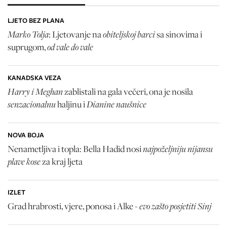
LJETO BEZ PLANA
Marko Tolja
obiteljskoj barci
: Ljetovanje na
sa sinovima i
od vale do vale
suprugom,
KANADSKA VEZA
Harry i Meghan
zablistali na gala večeri, ona je nosila
senzacionalnu
Dianine naušnice
haljinu i
NOVA BOJA
najpoželjniju nijansu
Nenametljiva i topla: Bella Hadid nosi
plave kose
za kraj ljeta
IZLET
evo zašto posjetiti Sinj
Grad hrabrosti, vjere, ponosa i Alke -