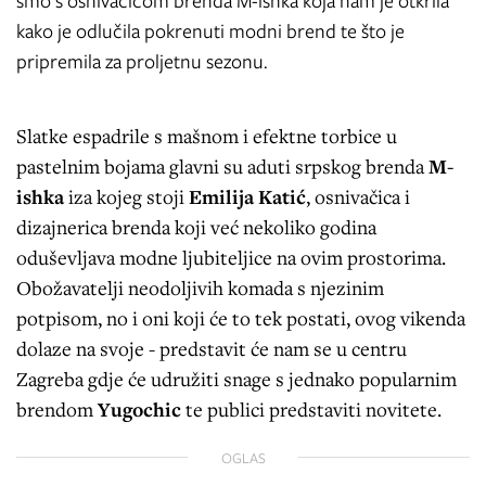
smo s osnivačicom brenda M-ishka koja nam je otkrila
kako je odlučila pokrenuti modni brend te što je
pripremila za proljetnu sezonu.
Slatke espadrile s mašnom i efektne torbice u
pastelnim bojama glavni su aduti srpskog brenda
M-
ishka
iza kojeg stoji
Emilija Katić
, osnivačica i
dizajnerica brenda koji već nekoliko godina
oduševljava modne ljubiteljice na ovim prostorima.
Obožavatelji neodoljivih komada s njezinim
potpisom, no i oni koji će to tek postati, ovog vikenda
dolaze na svoje - predstavit će nam se u centru
Zagreba gdje će udružiti snage s jednako popularnim
brendom
Yugochic
te publici predstaviti novitete.
OGLAS