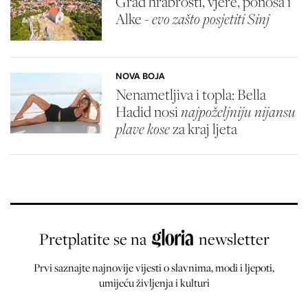
Grad hrabrosti, vjere, ponosa i
Alke -
evo zašto posjetiti Sinj
NOVA BOJA
Nenametljiva i topla: Bella
Hadid nosi
najpoželjniju nijansu
plave kose
za kraj ljeta
Pretplatite se na
newsletter
Prvi saznajte najnovije vijesti o slavnima, modi i ljepoti,
umijeću življenja i kulturi