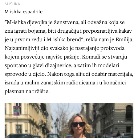
M-ISHKA
M-ishka espadrile
"M-ishka djevojka je ženstvena, ali odvažna koja se
zna igrati bojama, biti drugačija i prepoznatljiva kakav
je u prvom redu i M-ishka brend", rekla nam je Emilija.
Najzanimljiviji dio svakako je nastajanje proizvoda
kojem posvećuje najviše pažnje. Komadi se stvaraju
spontano u glavi dizajnerice, a zatim ih modelari
sprovode u djelo. Nakon toga slijedi odabir materijala,
izrada u malim zanatskim radionicama i u konačnici
plasman na tržište.