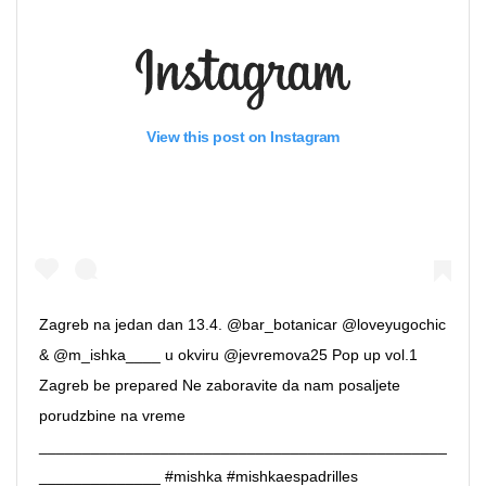
View this post on Instagram
Zagreb na jedan dan 13.4. @bar_botanicar @loveyugochic
& @m_ishka____ u okviru @jevremova25 Pop up vol.1
Zagreb be prepared Ne zaboravite da nam posaljete
porudzbine na vreme
_______________________________________________
______________ #mishka #mishkaespadrilles