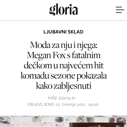
LJUBAVNI SKLAD
Moda za nju i njega:
Megan Fox s fatalnim
dečkom u najvećem hit
komadu sezone pokazala
kako zabljesnuti
PIŠE
Gloria.hr
OBJAVLJENO
12. travnja 2021. 14:00