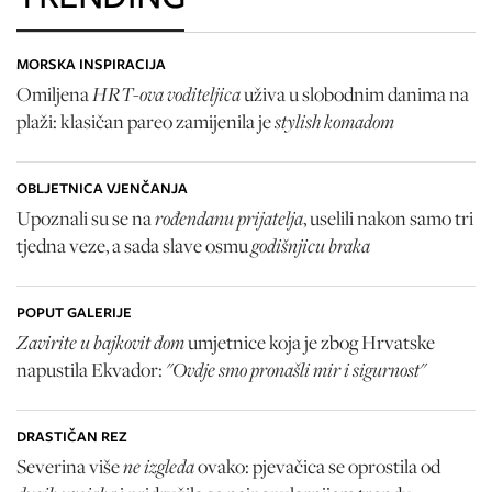
MORSKA INSPIRACIJA
HRT-ova voditeljica
Omiljena
uživa u slobodnim danima na
stylish komadom
plaži: klasičan pareo zamijenila je
OBLJETNICA VJENČANJA
rođendanu prijatelja
Upoznali su se na
, uselili nakon samo tri
godišnjicu braka
tjedna veze, a sada slave osmu
POPUT GALERIJE
Zavirite u bajkovit dom
umjetnice koja je zbog Hrvatske
"Ovdje smo pronašli mir i sigurnost"
napustila Ekvador:
DRASTIČAN REZ
ne izgleda
Severina više
ovako: pjevačica se oprostila od