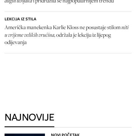
dugih uvojaka
i pridružila se najpopularnijem trendu
LEKCIJA IZ STILA
niti
Američka manekenka Karlie Kloss ne posustaje stilom
u vrijeme velikih vrućina,
održala je lekciju iz lijepog
odijevanja
NAJNOVIJE
NOVI POČETAK