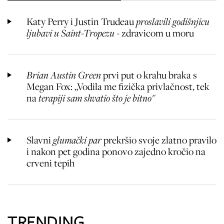
Katy Perry i Justin Trudeau
proslavili godišnjicu
ljubavi u Saint-Tropezu
- zdravicom u moru
Brian Austin Green
prvi put o krahu braka s
Megan Fox: „Vodila me fizička privlačnost, tek
na
terapiji sam shvatio što je bitno"
Slavni
glumački par
prekršio svoje zlatno pravilo
i nakon pet godina ponovo zajedno kročio na
crveni tepih
TRENDING