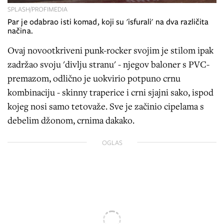
SPLASH/PROFIMEDIA
Par je odabrao isti komad, koji su 'isfurali' na dva različita
načina.
Ovaj novootkriveni punk-rocker svojim je stilom ipak
zadržao svoju 'divlju stranu' - njegov baloner s PVC-
premazom, odlično je uokvirio potpuno crnu
kombinaciju - skinny traperice i crni sjajni sako, ispod
kojeg nosi samo tetovaže. Sve je začinio cipelama s
debelim džonom, crnima dakako.
OGLAS