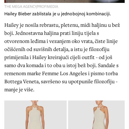
THE MEGA AGENCY/PROFIMEDIA
Hailey Bieber zablistala je u jednobojnoj kombinaciji.
Hailey je nosila rebrastu, pletenu, midi haljinu u bež
boji. Jednostavna haljina prati liniju tijela s
otvorenom leđima i vezanjem oko vrata, čiste linije
očišćenih od suvišnih detalja, a istu je filozofiju
primijenila i Hailey kreirajući cijeli outfit - od još
samo dva komada i to oba u istoj bež boji. Sandale s
remenom marke Femme Los Angeles i pismo torba
Bottega Veneta, savršeno su upotpunile filozofiju -
manje je više.