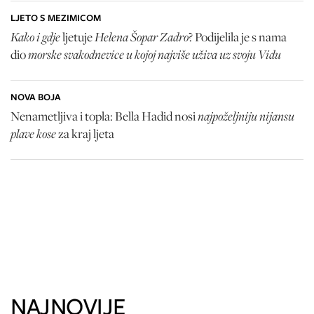
LJETO S MEZIMICOM
Kako i gdje
Helena Šopar Zadro
ljetuje
? Podijelila je s nama
morske svakodnevice u kojoj najviše uživa uz svoju Vidu
dio
NOVA BOJA
najpoželjniju nijansu
Nenametljiva i topla: Bella Hadid nosi
plave kose
za kraj ljeta
NAJNOVIJE