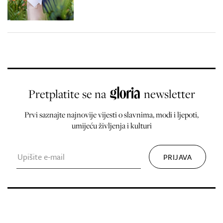
Pretplatite se na
newsletter
Prvi saznajte najnovije vijesti o slavnima, modi i ljepoti,
umijeću življenja i kulturi