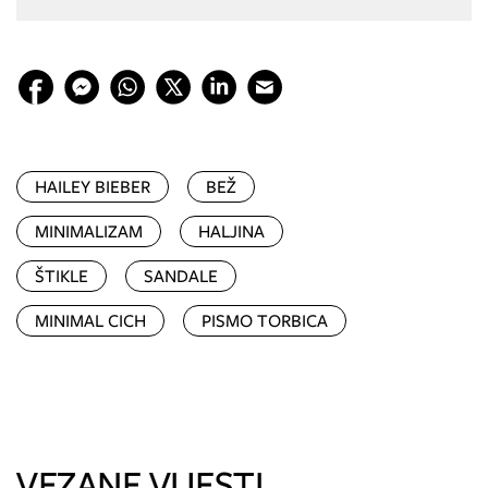
HAILEY BIEBER
BEŽ
MINIMALIZAM
HALJINA
ŠTIKLE
SANDALE
MINIMAL CICH
PISMO TORBICA
VEZANE VIJESTI