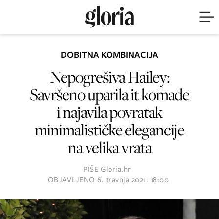
DOBITNA KOMBINACIJA
Nepogrešiva Hailey:
Savršeno uparila it komade
i najavila povratak
minimalističke elegancije
na velika vrata
PIŠE
Gloria.hr
OBJAVLJENO
6. travnja 2021. 18:00