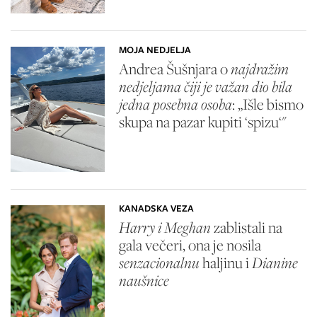
MOJA NEDJELJA
Andrea Šušnjara o
najdražim
nedjeljama čiji je važan dio bila
jedna posebna osoba
: „Išle bismo
skupa na pazar kupiti ‘spizu‘"
KANADSKA VEZA
Harry i Meghan
zablistali na
gala večeri, ona je nosila
senzacionalnu
haljinu i
Dianine
naušnice