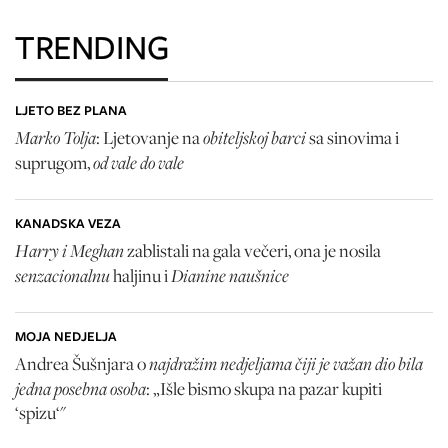
TRENDING
LJETO BEZ PLANA
Marko Tolja
obiteljskoj barci
: Ljetovanje na
sa sinovima i
od vale do vale
suprugom,
KANADSKA VEZA
Harry i Meghan
zablistali na gala večeri, ona je nosila
senzacionalnu
Dianine naušnice
haljinu i
MOJA NEDJELJA
najdražim nedjeljama čiji je važan dio bila
Andrea Šušnjara o
jedna posebna osoba
: „Išle bismo skupa na pazar kupiti
‘spizu‘"