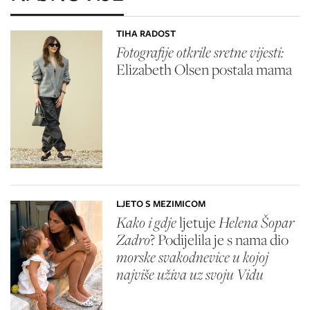
TIHA RADOST
Fotografije otkrile sretne vijesti:
Elizabeth Olsen
postala mama
LJETO S MEZIMICOM
Kako i gdje
ljetuje
Helena Šopar
Zadro
? Podijelila je s nama dio
morske svakodnevice u kojoj
najviše uživa uz svoju Vidu