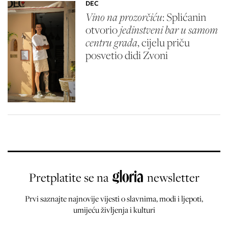
DEC
Vino na prozorčiću
: Splićanin
otvorio
jedinstveni bar u samom
centru grada
, cijelu priču
posvetio didi Zvoni
Pretplatite se na
newsletter
Prvi saznajte najnovije vijesti o slavnima, modi i ljepoti,
umijeću življenja i kulturi