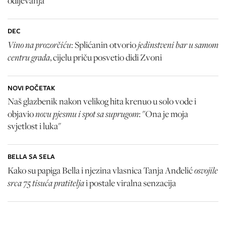
odijevanja
DEC
Vino na prozorčiću
jedinstveni bar u samom
: Splićanin otvorio
centru grada
, cijelu priču posvetio didi Zvoni
NOVI POČETAK
Naš glazbenik nakon velikog hita krenuo u solo vode i
novu pjesmu i spot sa suprugom
objavio
: "Ona je moja
svjetlost i luka"
BELLA SA SELA
osvojile
Kako su papiga Bella i njezina vlasnica Tanja Anđelić
srca 75 tisuća pratitelja
i postale viralna senzacija