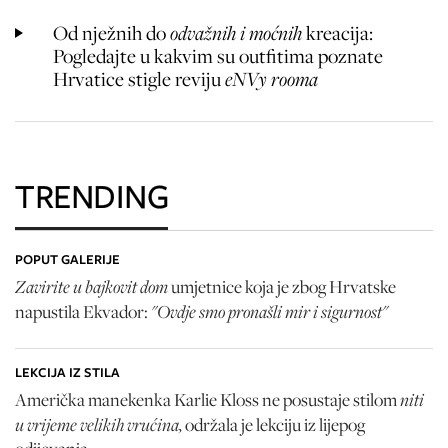
Od nježnih do
odvažnih i moćnih
kreacija:
Pogledajte u kakvim su outfitima poznate
Hrvatice stigle reviju
eNVy rooma
TRENDING
POPUT GALERIJE
Zavirite u bajkovit dom
umjetnice koja je zbog Hrvatske
"Ovdje smo pronašli mir i sigurnost"
napustila Ekvador:
LEKCIJA IZ STILA
niti
Američka manekenka Karlie Kloss ne posustaje stilom
u vrijeme velikih vrućina,
održala je lekciju iz lijepog