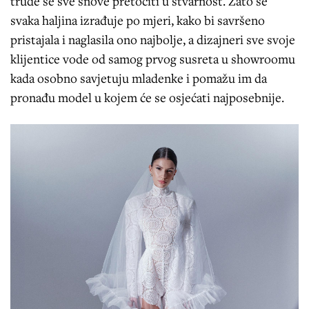
trude se sve snove pretočiti u stvarnost. Zato se
svaka haljina izrađuje po mjeri, kako bi savršeno
pristajala i naglasila ono najbolje, a dizajneri sve svoje
klijentice vode od samog prvog susreta u showroomu
kada osobno savjetuju mladenke i pomažu im da
pronađu model u kojem će se osjećati najposebnije.