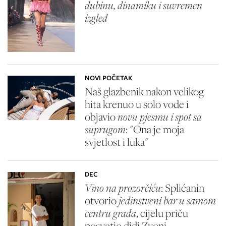
dubinu, dinamiku i suvremen
izgled
NOVI POČETAK
Naš glazbenik nakon velikog
hita krenuo u solo vode i
objavio
novu pjesmu i spot sa
suprugom
: "Ona je moja
svjetlost i luka"
DEC
Vino na prozorčiću
: Splićanin
otvorio
jedinstveni bar u samom
centru grada
, cijelu priču
posvetio didi Zvoni