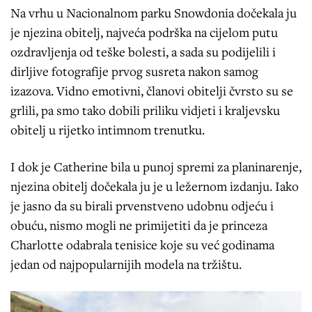
Na vrhu u Nacionalnom parku Snowdonia dočekala ju
je njezina obitelj, najveća podrška na cijelom putu
ozdravljenja od teške bolesti, a sada su podijelili i
dirljive fotografije prvog susreta nakon samog
izazova. Vidno emotivni, članovi obitelji čvrsto su se
grlili, pa smo tako dobili priliku vidjeti i kraljevsku
obitelj u rijetko intimnom trenutku.
I dok je Catherine bila u punoj spremi za planinarenje,
njezina obitelj dočekala ju je u ležernom izdanju. Iako
je jasno da su birali prvenstveno udobnu odjeću i
obuću, nismo mogli ne primijetiti da je princeza
Charlotte odabrala tenisice koje su već godinama
jedan od najpopularnijih modela na tržištu.