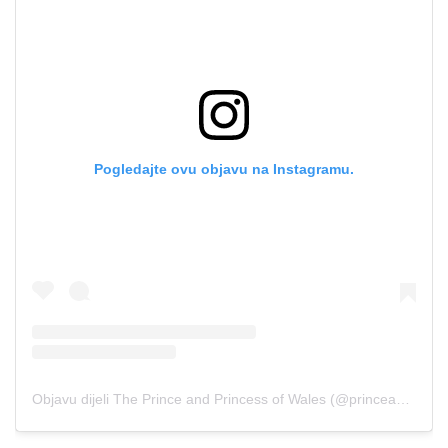
Pogledajte ovu objavu na Instagramu.
Objavu dijeli The Prince and Princess of Wales (@princeandprincessofwales)