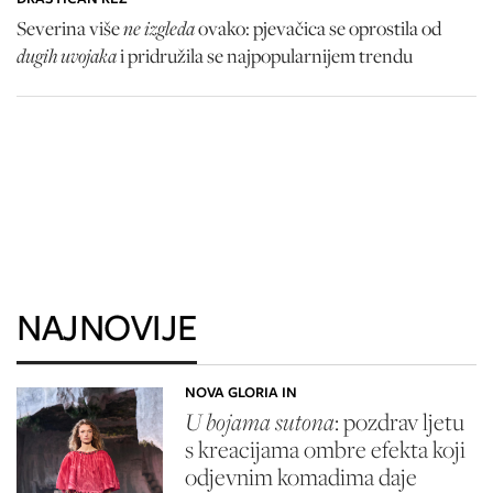
ne izgleda
Severina više
ovako: pjevačica se oprostila od
dugih uvojaka
i pridružila se najpopularnijem trendu
NAJNOVIJE
NOVA GLORIA IN
U bojama sutona
: pozdrav ljetu
s kreacijama ombre efekta koji
odjevnim komadima daje