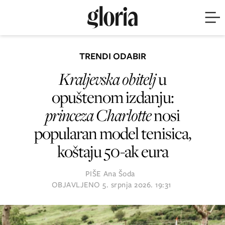
TRENDI ODABIR
Kraljevska obitelj
u
opuštenom izdanju:
princeza Charlotte
nosi
popularan model tenisica,
koštaju 50-ak eura
PIŠE
Ana Šoda
OBJAVLJENO
5. srpnja 2026. 19:31