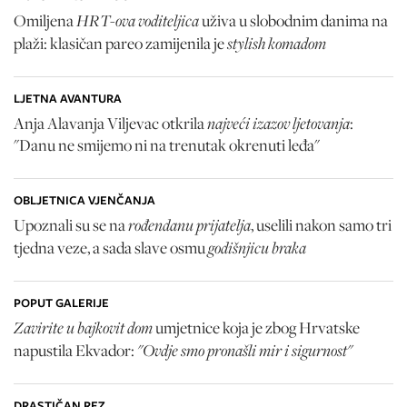
HRT-ova voditeljica
Omiljena
uživa u slobodnim danima na
stylish komadom
plaži: klasičan pareo zamijenila je
LJETNA AVANTURA
najveći izazov ljetovanja
Anja Alavanja Viljevac otkrila
:
"Danu ne smijemo ni na trenutak okrenuti leđa"
OBLJETNICA VJENČANJA
rođendanu prijatelja
Upoznali su se na
, uselili nakon samo tri
godišnjicu braka
tjedna veze, a sada slave osmu
POPUT GALERIJE
Zavirite u bajkovit dom
umjetnice koja je zbog Hrvatske
"Ovdje smo pronašli mir i sigurnost"
napustila Ekvador:
DRASTIČAN REZ