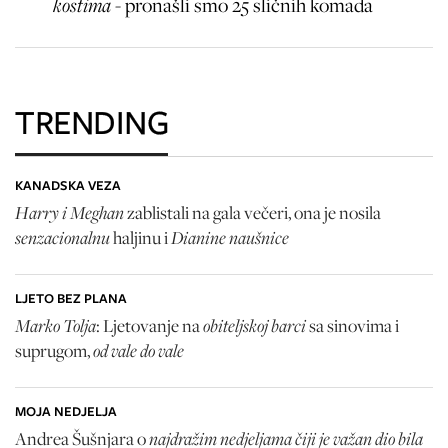
kostima -
pronašli smo 25 sličnih komada
TRENDING
KANADSKA VEZA
Harry i Meghan
zablistali na gala večeri, ona je nosila
senzacionalnu
Dianine naušnice
haljinu i
LJETO BEZ PLANA
Marko Tolja
obiteljskoj barci
: Ljetovanje na
sa sinovima i
od vale do vale
suprugom,
MOJA NEDJELJA
najdražim nedjeljama čiji je važan dio bila
Andrea Šušnjara o