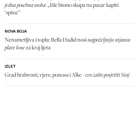
jedna posebna osoba
: „Išle bismo skupa na pazar kupiti
‘spizu‘"
NOVA BOJA
najpoželjniju nijansu
Nenametljiva i topla: Bella Hadid nosi
plave kose
za kraj ljeta
IZLET
evo zašto posjetiti Sinj
Grad hrabrosti, vjere, ponosa i Alke -