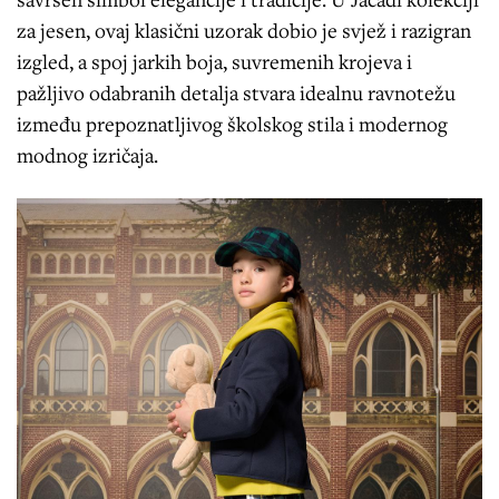
za jesen, ovaj klasični uzorak dobio je svjež i razigran
izgled, a spoj jarkih boja, suvremenih krojeva i
pažljivo odabranih detalja stvara idealnu ravnotežu
između prepoznatljivog školskog stila i modernog
modnog izričaja.