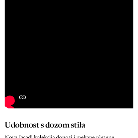
Udobnost s dozom stila
Nova Jacadi kolekcija donosi i
mekane pletene