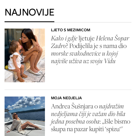
NAJNOVIJE
LJETO S MEZIMICOM
Kako i gdje
ljetuje
Helena Šopar
Zadro
? Podijelila je s nama dio
morske svakodnevice u kojoj
najviše uživa uz svoju Vidu
MOJA NEDJELJA
Andrea Šušnjara o
najdražim
nedjeljama čiji je važan dio bila
jedna posebna osoba
: „Išle bismo
skupa na pazar kupiti ‘spizu‘"