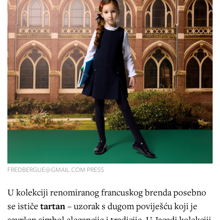
FREDBERGUE@GMAIL.COM
PRESS
U kolekciji renomiranog francuskog brenda posebno
se ističe
tartan
– uzorak s dugom poviješću koji je
savršen simbol elegancije i tradicije. U Jacadi kolekciji