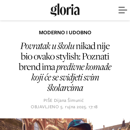
MODERNO I UDOBNO
Povratak u školu
nikad nije
bio ovako stylish: Poznati
brend ima
predivne komade
koji će se svidjeti svim
školarcima
PIŠE
Dijana Šimunić
OBJAVLJENO
5. rujna 2025. 17:18