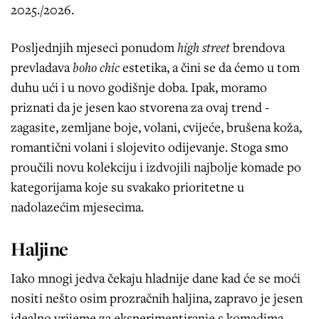
2025./2026.
Posljednjih mjeseci ponudom
high street
brendova
prevladava
boho chic
estetika, a čini se da ćemo u tom
duhu ući i u novo godišnje doba. Ipak, moramo
priznati da je jesen kao stvorena za ovaj trend -
zagasite, zemljane boje, volani, cvijeće, brušena koža,
romantični volani i slojevito odijevanje. Stoga smo
proučili novu kolekciju i izdvojili najbolje komade po
kategorijama koje su svakako prioritetne u
nadolazećim mjesecima.
Haljine
Iako mnogi jedva čekaju hladnije dane kad će se moći
nositi nešto osim prozračnih haljina, zapravo je jesen
idealno vrijeme za eksperimentiranje s komadima