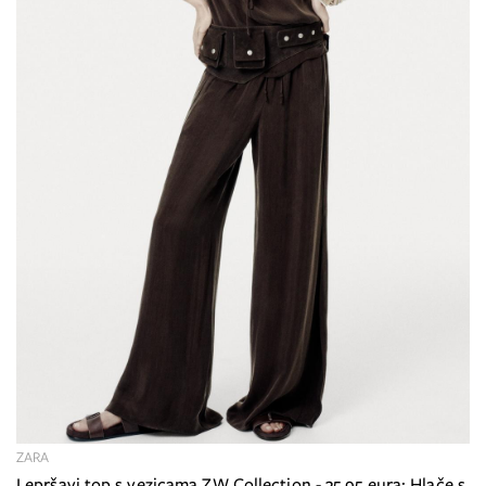
ZARA
Lepršavi top s vezicama ZW Collection - 35,95 eura; Hlače s