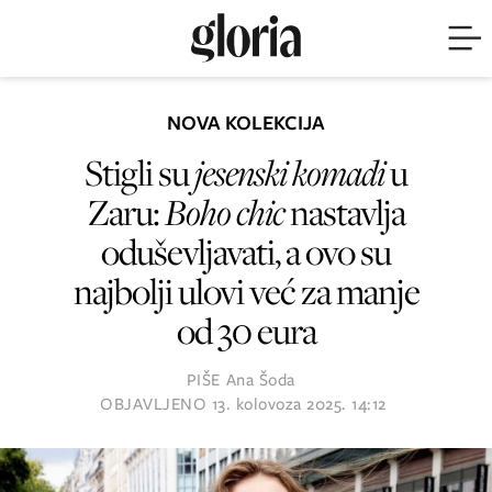
NOVA KOLEKCIJA
Stigli su
jesenski komadi
u
Zaru:
Boho chic
nastavlja
oduševljavati, a ovo su
najbolji ulovi već za manje
od 30 eura
PIŠE
Ana Šoda
OBJAVLJENO
13. kolovoza 2025. 14:12