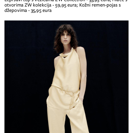
otvorima ZW kolekcija - 59,95 eura; Kožni remen-pojas s
džepovima - 35,95 eura