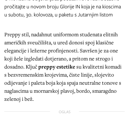
pročitajte u novom broju Glorije IN koja je na kioscima
u subotu, 30. kolovoza, u paketu s Jutarnjim listom
Preppy stil, nadahnut uniformom studenata elitnih
američkih sveučilišta, u ured donosi spoj klasične
elegancije i ležerne profinjenosti. Savršen je za one
koji žele izgledati dotjerano, a pritom ne strogo i
dosadno. Ključ
preppy estetike
su kvalitetni komadi
s bezvremenskim krojevima, čiste linije, slojevito
odijevanje i paleta boja koja spaja neutralne tonove s
naglascima u mornarskoj plavoj, bordo, smaragdno
zelenoj i bež.
OGLAS