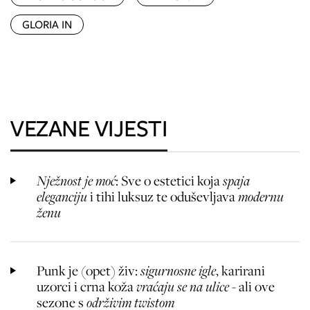
GLORIA IN
VEZANE VIJESTI
Nježnost je moć
: Sve o estetici koja
spaja
eleganciju
i tihi luksuz te oduševljava
modernu
ženu
Punk je (opet) živ:
sigurnosne igle
, karirani
uzorci i crna koža
vraćaju se na ulice
- ali ove
sezone s
održivim twistom