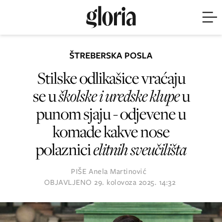
ŠTREBERSKA POSLA
Stilske odlikašice vraćaju
se u
školske i uredske klupe
u
punom sjaju - odjevene u
komade kakve nose
polaznici
elitnih sveučilišta
PIŠE
Anela Martinović
OBJAVLJENO
29. kolovoza 2025. 14:32