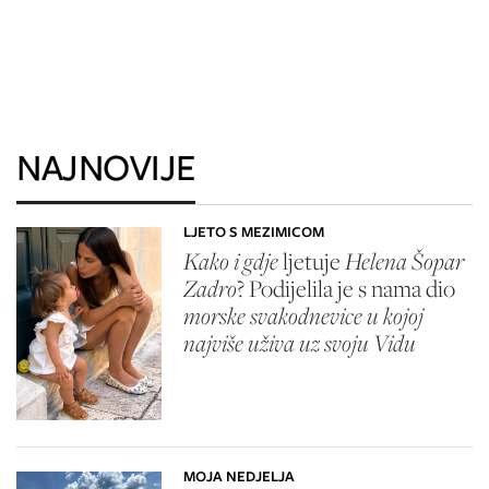
NAJNOVIJE
LJETO S MEZIMICOM
Kako i gdje
ljetuje
Helena Šopar
Zadro
? Podijelila je s nama dio
morske svakodnevice u kojoj
najviše uživa uz svoju Vidu
MOJA NEDJELJA