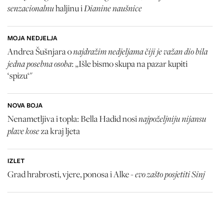
senzacionalnu
Dianine naušnice
haljinu i
MOJA NEDJELJA
najdražim nedjeljama čiji je važan dio bila
Andrea Šušnjara o
jedna posebna osoba
: „Išle bismo skupa na pazar kupiti
‘spizu‘"
NOVA BOJA
najpoželjniju nijansu
Nenametljiva i topla: Bella Hadid nosi
plave kose
za kraj ljeta
IZLET
evo zašto posjetiti Sinj
Grad hrabrosti, vjere, ponosa i Alke -