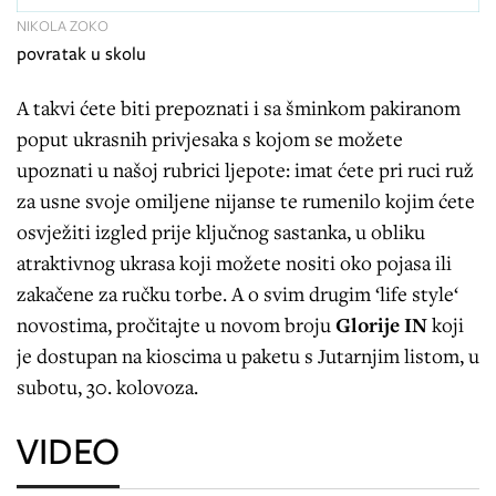
NIKOLA ZOKO
povratak u skolu
A takvi ćete biti prepoznati i sa šminkom pakiranom
poput ukrasnih privjesaka s kojom se možete
upoznati u našoj rubrici ljepote: imat ćete pri ruci ruž
za usne svoje omiljene nijanse te rumenilo kojim ćete
osvježiti izgled prije ključnog sastanka, u obliku
atraktivnog ukrasa koji možete nositi oko pojasa ili
zakačene za ručku torbe. A o svim drugim ‘life style‘
novostima, pročitajte u novom broju
Glorije IN
koji
je dostupan na kioscima u paketu s Jutarnjim listom, u
subotu, 30. kolovoza.
VIDEO