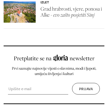
IZLET
Grad hrabrosti, vjere, ponosa i
Alke -
evo zašto posjetiti Sinj
Pretplatite se na
newsletter
Prvi saznajte najnovije vijesti o slavnima, modi i ljepoti,
umijeću življenja i kulturi