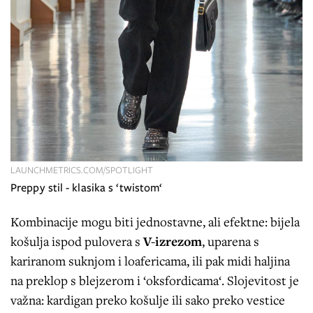
LAUNCHMETRICS.COM/SPOTLIGHT
Preppy stil - klasika s ‘twistom‘
Kombinacije mogu biti jednostavne, ali efektne: bijela
košulja ispod pulovera s
V-izrezom
, uparena s
kariranom suknjom i loafericama, ili pak midi haljina
na preklop s blejzerom i ‘oksfordicama‘. Slojevitost je
važna: kardigan preko košulje ili sako preko vestice