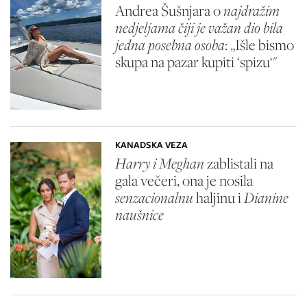
Andrea Šušnjara o
najdražim
nedjeljama čiji je važan dio bila
jedna posebna osoba
: „Išle bismo
skupa na pazar kupiti ‘spizu‘"
KANADSKA VEZA
Harry i Meghan
zablistali na
gala večeri, ona je nosila
senzacionalnu
haljinu i
Dianine
naušnice