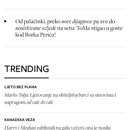
Od palačinki, preko
nove dijagnoze
pa sve do
neočekivane ozljede
na setu: ToMa stigao u goste
kod Borka Perića!
TRENDING
LJETO BEZ PLANA
Marko Tolja
obiteljskoj barci
: Ljetovanje na
sa sinovima i
od vale do vale
suprugom,
KANADSKA VEZA
Harry i Meghan
zablistali na gala večeri, ona je nosila