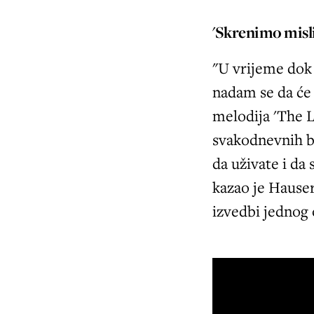
'Skrenimo misli
"U vrijeme dok
nadam se da će 
melodija 'The 
svakodnevnih br
da uživate i da 
kazao je Hause
izvedbi jednog 