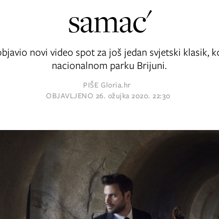
samac'
bjavio novi video spot za još jedan svjetski klasik, k
nacionalnom parku Brijuni.
PIŠE
Gloria.hr
OBJAVLJENO
26. ožujka 2020. 22:30