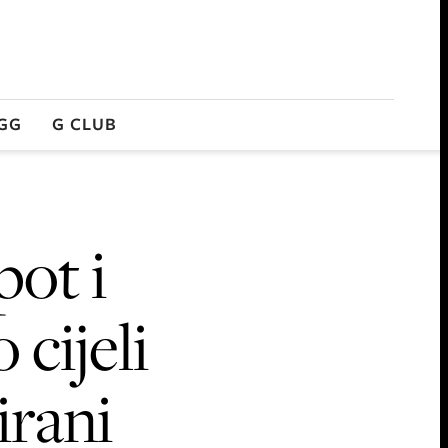
GG
G CLUB
pot i
 cijeli
irani