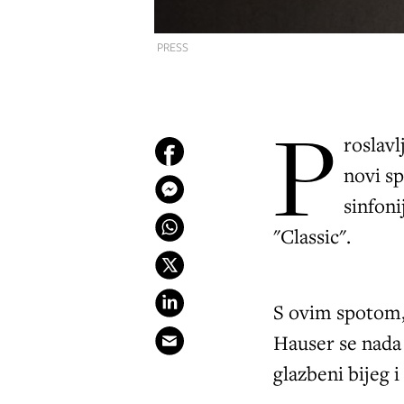
PRESS
P
roslavl
novi s
sinfon
"Classic".
S ovim spotom,
Hauser se nada 
glazbeni bijeg 