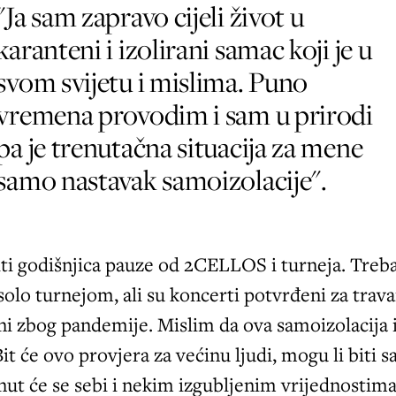
"Ja sam zapravo cijeli život u
karanteni i izolirani samac koji je u
svom svijetu i mislima. Puno
vremena provodim i sam u prirodi
pa je trenutačna situacija za mene
samo nastavak samoizolacije".
iti godišnjica pauze od 2CELLOS i turneja. Treb
solo turnejom, ali su koncerti potvrđeni za trava
i zbog pandemije. Mislim da ova samoizolacija 
it će ovo provjera za većinu ljudi, mogu li biti 
ut će se sebi i nekim izgubljenim vrijednostima