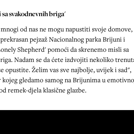
 sa svakodnevnih briga'
 mnogi od nas ne mogu napustiti svoje domove,
prekrasan pejzaž Nacionalnog parka Brijuni i
Lonely Shepherd' pomoći da skrenemo misli sa
iga. Nadam se da ćete izdvojiti nekoliko trenut
se opustite. Želim vas sve najbolje, uvijek i sad",
r kojeg gledamo samog na Brijunima u emotivno
od remek-djela klasične glazbe.