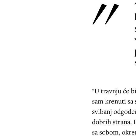
"U travnju će b
sam krenuti sa 
svibanj odgođen
dobrih strana. B
sa sobom, okren