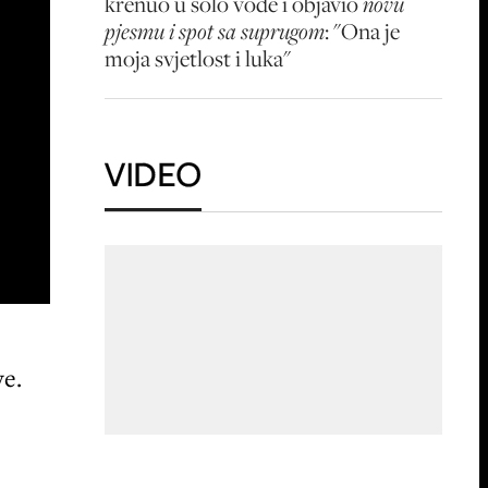
krenuo u solo vode i objavio
novu
pjesmu i spot sa suprugom
: "Ona je
moja svjetlost i luka"
VIDEO
ve.