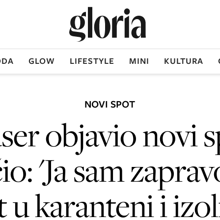
DA
GLOW
LIFESTYLE
MINI
KULTURA
NOVI SPOT
er objavio novi s
o: 'Ja sam zapravo
t u karanteni i izol