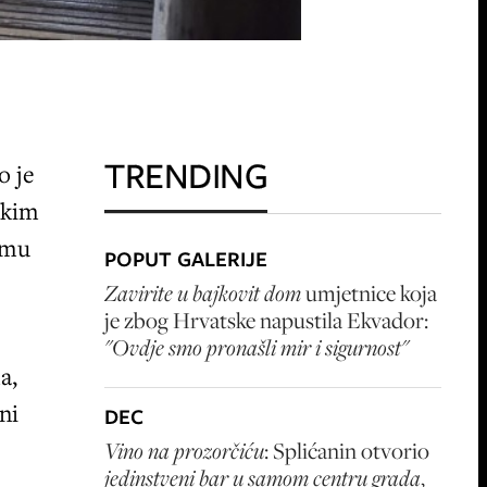
TRENDING
o je
skim
umu
POPUT GALERIJE
Zavirite u bajkovit dom
umjetnice koja
je zbog Hrvatske napustila Ekvador:
"Ovdje smo pronašli mir i sigurnost"
a,
ni
DEC
Vino na prozorčiću
: Splićanin otvorio
jedinstveni bar u samom centru grada
,