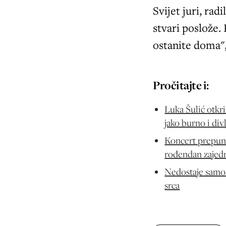
Svijet juri, rad
stvari poslože.
ostanite doma",
Pročitajte i:
Luka Šulić otkr
jako burno i divl
Koncert prepun e
rođendan zajedn
Nedostaje samo ž
srca