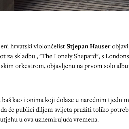
jeni hrvatski violončelist
Stjepan Hauser
objavi
pot za skladbu , "The Lonely Shepard", s London
ijskim orkestrom, objavljenu na prvom solo alb
 baš kao i onima koji dolaze u narednim tjednim
da će publici diljem svijeta pružiti toliko potreb
i utjehu u ova uznemirujuća vremena.