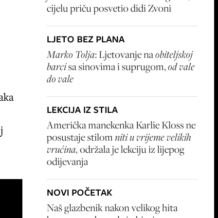
cijelu priču posvetio didi Zvoni
LJETO BEZ PLANA
Marko Tolja
: Ljetovanje na
obiteljskoj
barci
sa sinovima i suprugom,
od vale
do vale
aka
LEKCIJA IZ STILA
Američka manekenka Karlie Kloss ne
j
posustaje stilom
niti u vrijeme velikih
vrućina,
održala je lekciju iz lijepog
odijevanja
NOVI POČETAK
Naš glazbenik nakon velikog hita