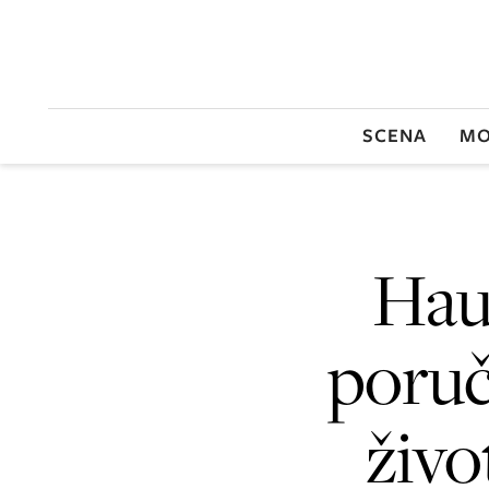
SCENA
MO
Haus
poruči
živo