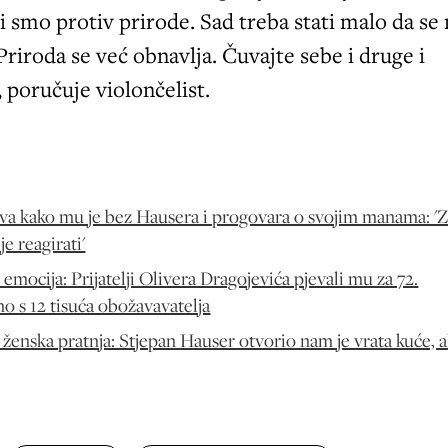
ili smo protiv prirode. Sad treba stati malo da se
 Priroda se već obnavlja. Čuvajte sebe i druge i
 poručuje violončelist.
iva kako mu je bez Hausera i progovara o svojim manama: 
je reagirati'
mocija: Prijatelji Olivera Dragojevića pjevali mu za 72.
o s 12 tisuća obožavavatelja
enska pratnja: Stjepan Hauser otvorio nam je vrata kuće, al