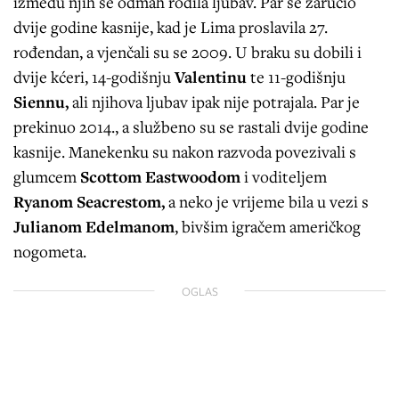
između njih se odmah rodila ljubav. Par se zaručio
dvije godine kasnije, kad je Lima proslavila 27.
rođendan, a vjenčali su se 2009. U braku su dobili i
dvije kćeri, 14-godišnju
Valentinu
te 11-godišnju
Siennu,
ali njihova ljubav ipak nije potrajala. Par je
prekinuo 2014., a službeno su se rastali dvije godine
kasnije. Manekenku su nakon razvoda povezivali s
glumcem
Scottom Eastwoodom
i voditeljem
Ryanom Seacrestom,
a neko je vrijeme bila u vezi s
Julianom Edelmanom
, bivšim igračem američkog
nogometa.
OGLAS