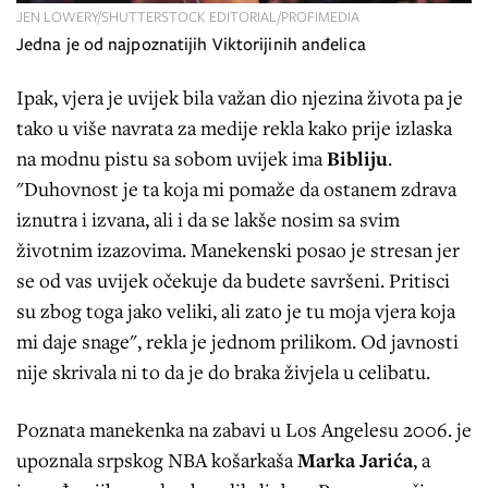
JEN LOWERY/SHUTTERSTOCK EDITORIAL/PROFIMEDIA
Jedna je od najpoznatijih Viktorijinih anđelica
Ipak, vjera je uvijek bila važan dio njezina života pa je
tako u više navrata za medije rekla kako prije izlaska
na modnu pistu sa sobom uvijek ima
Bibliju
.
"Duhovnost je ta koja mi pomaže da ostanem zdrava
iznutra i izvana, ali i da se lakše nosim sa svim
životnim izazovima. Manekenski posao je stresan jer
se od vas uvijek očekuje da budete savršeni. Pritisci
su zbog toga jako veliki, ali zato je tu moja vjera koja
mi daje snage", rekla je jednom prilikom. Od javnosti
nije skrivala ni to da je do braka živjela u celibatu.
Poznata manekenka na zabavi u Los Angelesu 2006. je
upoznala srpskog NBA košarkaša
Marka Jarića
, a