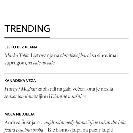
TRENDING
LJETO BEZ PLANA
Marko Tolja
obiteljskoj barci
: Ljetovanje na
sa sinovima i
od vale do vale
suprugom,
KANADSKA VEZA
Harry i Meghan
zablistali na gala večeri, ona je nosila
senzacionalnu
Dianine naušnice
haljinu i
MOJA NEDJELJA
najdražim nedjeljama čiji je važan dio bila
Andrea Šušnjara o
jedna posebna osoba
: „Išle bismo skupa na pazar kupiti