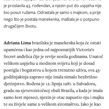
je proslavila 43. rođendan, a njezin put do uspjeha nije
bio posut ružama. Odrastala je samo s majkom, a prije
nego što je postala manekenka, maštala je o potpuno
drugačijem životu.
Adriana Lima
brazilska je manekenka koja će ostati
upamćena i kao jedna od najpoznatijih Victoria‘s
Secret anđelica čije je revije nosila godinama. Unatoč
velikom uspjehu u modnom svijetu koji je dosad
postigla i bogatstvu u kojem trenutno uživa, ova 43-
godišnjakinja zapravo nije imala nimalo bezbrižno
djetinjstvo. Rođena je 12. lipnja 1981. u Salvadoru,
gradu na sjeveroistočnoj obali Brazila, a kada je imala
samo šest mjeseci, njezin je otac napustio nju i majku
te su živjele same u velikom siromaštvu. Iako je kao