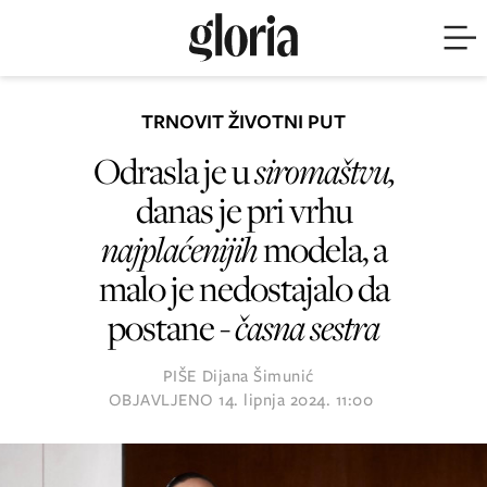
TRNOVIT ŽIVOTNI PUT
Odrasla je u
siromaštvu,
danas je pri vrhu
najplaćenijih
modela, a
malo je nedostajalo da
postane -
časna sestra
PIŠE
Dijana Šimunić
OBJAVLJENO
14. lipnja 2024. 11:00