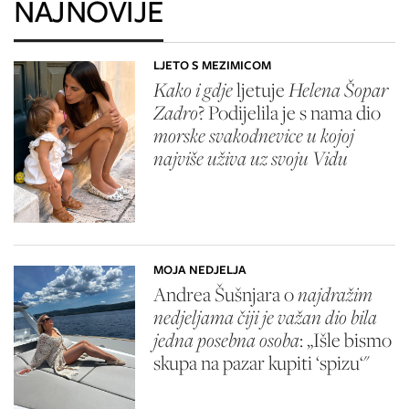
NAJNOVIJE
LJETO S MEZIMICOM
Kako i gdje
ljetuje
Helena Šopar
Zadro
? Podijelila je s nama dio
morske svakodnevice u kojoj
najviše uživa uz svoju Vidu
MOJA NEDJELJA
Andrea Šušnjara o
najdražim
nedjeljama čiji je važan dio bila
jedna posebna osoba
: „Išle bismo
skupa na pazar kupiti ‘spizu‘"