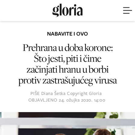
NABAVITE I OVO
Prehrana u doba korone:
Što jesti, piti i čime
začinjati hranu u borbi
protiv zastrašujućeg virusa
PIŠE
Diana Šetka
Copyright Gloria
OBJAVLJENO
24. ožujka 2020. 14:00