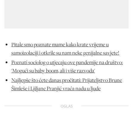
Pitale smo poznate mame kako krate vrijeme u
samoizolaciji i otkrile su nam neke genijalne savjete!
Poznati sociolog o utjecaju ove pandemije na društvo:
'Mogući su baby boom, ali i više razvoda'
Najljepše što ćete danas pročitati: Prijateljstvo Brune
Šimleše i Ljiljane Pranjić vraća nadu u ljude
OGLAS