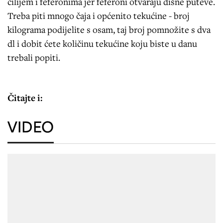
čilijem i feferonima jer feferoni otvaraju dišne puteve.
Treba piti mnogo čaja i općenito tekućine - broj
kilograma podijelite s osam, taj broj pomnožite s dva
dl i dobit ćete količinu tekućine koju biste u danu
trebali popiti.
Čitajte i:
VIDEO