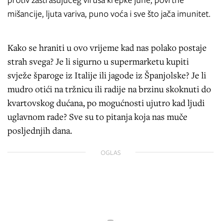
protiv zastrašujućeg virusa krepke juhe, povrtne
mišancije, ljuta variva, puno voća i sve što jača imunitet.
Kako se hraniti u ovo vrijeme kad nas polako postaje
strah svega? Je li sigurno u supermarketu kupiti
svježe šparoge iz Italije ili jagode iz Španjolske? Je li
mudro otići na tržnicu ili radije na brzinu skoknuti do
kvartovskog dućana, po mogućnosti ujutro kad ljudi
uglavnom rade? Sve su to pitanja koja nas muče
posljednjih dana.
OGLAS