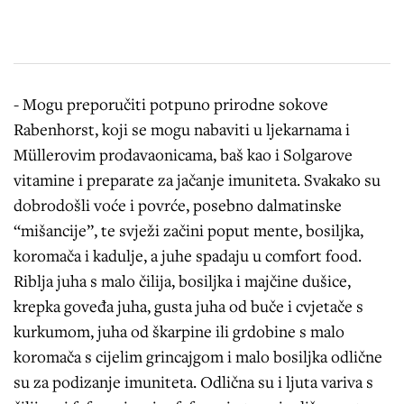
- Mogu preporučiti potpuno prirodne sokove
Rabenhorst, koji se mogu nabaviti u ljekarnama i
Müllerovim prodavaonicama, baš kao i Solgarove
vitamine i preparate za jačanje imuniteta. Svakako su
dobrodošli voće i povrće, posebno dalmatinske
“mišancije”, te svježi začini poput mente, bosiljka,
koromača i kadulje, a juhe spadaju u comfort food.
Riblja juha s malo čilija, bosiljka i majčine dušice,
krepka goveđa juha, gusta juha od buče i cvjetače s
kurkumom, juha od škarpine ili grdobine s malo
koromača s cijelim grincajgom i malo bosiljka odlične
su za podizanje imuniteta. Odlična su i ljuta variva s