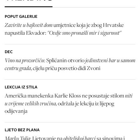
POPUT GALERIJE
Zavirite u bajkovit dom
umjetnice koja je zbog Hrvatske
"Ovdje smo pronašli mir i sigurnost"
napustila Ekvador:
DEC
Vino na prozorčiću
jedinstveni bar u samom
: Splićanin otvorio
centru grada
, cijelu priču posvetio didi Zvoni
LEKCIJA IZ STILA
niti
Američka manekenka Karlie Kloss ne posustaje stilom
u vrijeme velikih vrućina,
održala je lekciju iz lijepog
odijevanja
LJETO BEZ PLANA
Marko Tolja
obiteljskoj barci
: Ljetovanje na
sa sinovima i