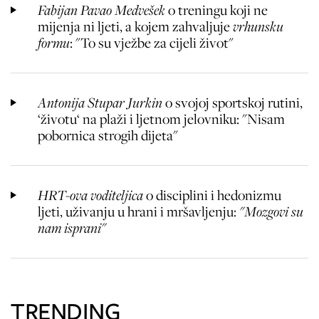
Fabijan Pavao Medvešek
o treningu koji ne
mijenja ni ljeti, a kojem zahvaljuje
vrhunsku
formu
: "To su vježbe za cijeli život"
Antonija Stupar Jurkin
o svojoj sportskoj rutini,
‘životu‘ na plaži i ljetnom jelovniku: "Nisam
pobornica strogih dijeta"
HRT-ova voditeljica
o disciplini i hedonizmu
ljeti, uživanju u hrani i mršavljenju:
"Mozgovi su
nam isprani"
TRENDING