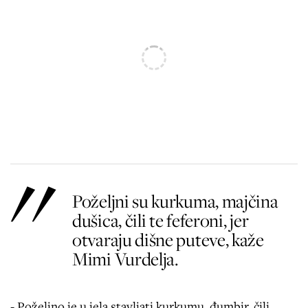
Poželjni su kurkuma, majčina
dušica, čili te feferoni, jer
otvaraju dišne puteve, kaže
Mimi Vurdelja.
- Poželjno je u jela stavljati kurkumu, đumbir, čili.