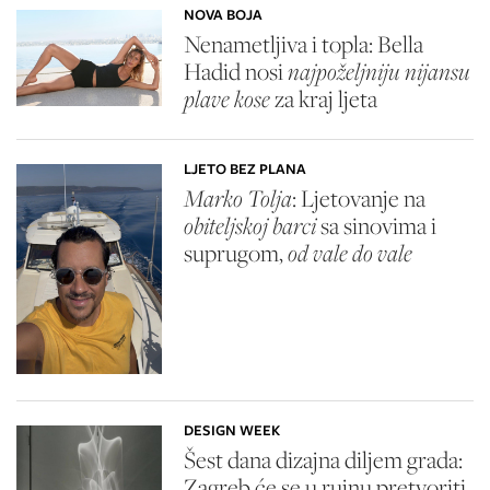
NOVA BOJA
Nenametljiva i topla: Bella
Hadid nosi
najpoželjniju nijansu
plave kose
za kraj ljeta
LJETO BEZ PLANA
Marko Tolja
: Ljetovanje na
obiteljskoj barci
sa sinovima i
suprugom,
od vale do vale
DESIGN WEEK
Šest dana dizajna diljem grada:
Zagreb će se u rujnu pretvoriti