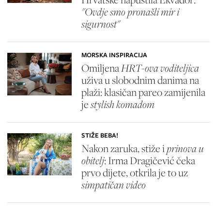
"Ovdje smo pronašli mir i
sigurnost"
MORSKA INSPIRACIJA
Omiljena
HRT-ova voditeljica
uživa u slobodnim danima na
plaži: klasičan pareo zamijenila
je
stylish komadom
STIŽE BEBA!
Nakon zaruka, stiže i
prinova u
obitelj
: Irma Dragičević čeka
prvo dijete, otkrila je to uz
simpatičan video