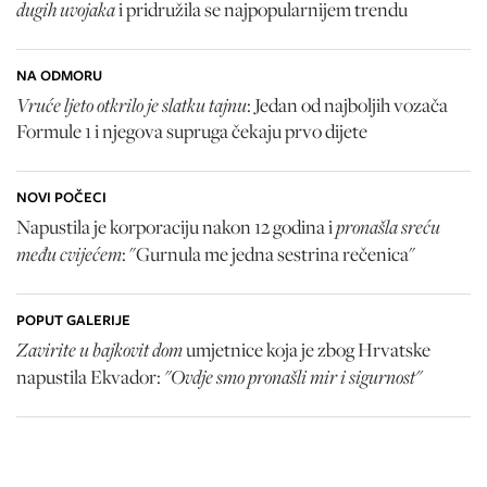
dugih uvojaka
i pridružila se najpopularnijem trendu
NA ODMORU
Vruće ljeto otkrilo je slatku tajnu
: Jedan od najboljih vozača
Formule 1 i njegova supruga čekaju prvo dijete
NOVI POČECI
pronašla sreću
Napustila je korporaciju nakon 12 godina i
među cvijećem
: "Gurnula me jedna sestrina rečenica"
POPUT GALERIJE
Zavirite u bajkovit dom
umjetnice koja je zbog Hrvatske
"Ovdje smo pronašli mir i sigurnost"
napustila Ekvador: