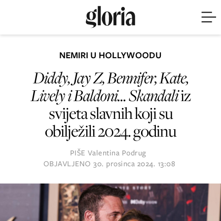
NEMIRI U HOLLYWOODU
Diddy, Jay Z, Bennifer, Kate,
Lively i Baldoni... Skandali
iz
svijeta slavnih koji su
obilježili 2024. godinu
PIŠE
Valentina Podrug
OBJAVLJENO
30. prosinca 2024. 13:08