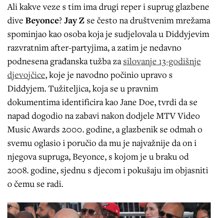
Ali kakve veze s tim ima drugi reper i suprug glazbene
dive
Beyonce
?
Jay Z
se često na društvenim mrežama
spominjao kao osoba koja je sudjelovala u Diddyjevim
razvratnim after-partyjima, a zatim je nedavno
podnesena građanska tužba za
silovanje 13-godišnje
djevojčice
, koje je navodno počinio upravo s
Diddyjem. Tužiteljica, koja se u pravnim
dokumentima identificira kao Jane Doe, tvrdi da se
napad dogodio na zabavi nakon dodjele MTV Video
Music Awards 2000. godine, a glazbenik se odmah o
svemu oglasio i poručio da mu je najvažnije da on i
njegova supruga, Beyonce, s kojom je u braku od
2008. godine, sjednu s djecom i pokušaju im objasniti
o čemu se radi.