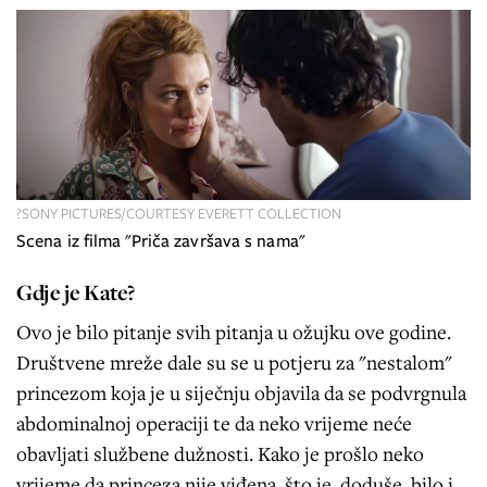
?SONY PICTURES/COURTESY EVERETT COLLECTION
Scena iz filma "Priča završava s nama"
Gdje je Kate?
Ovo je bilo pitanje svih pitanja u ožujku ove godine.
Društvene mreže dale su se u potjeru za "nestalom"
princezom koja je u siječnju objavila da se podvrgnula
abdominalnoj operaciji te da neko vrijeme neće
obavljati službene dužnosti. Kako je prošlo neko
vrijeme da princeza nije viđena, što je, doduše, bilo i