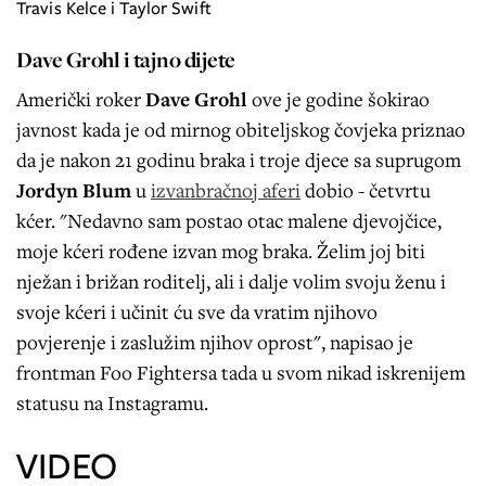
Travis Kelce i Taylor Swift
Dave Grohl i tajno dijete
Američki roker
Dave Grohl
ove je godine šokirao
javnost kada je od mirnog obiteljskog čovjeka priznao
da je nakon 21 godinu braka i troje djece sa suprugom
Jordyn Blum
u
izvanbračnoj aferi
dobio - četvrtu
kćer. "Nedavno sam postao otac malene djevojčice,
moje kćeri rođene izvan mog braka. Želim joj biti
nježan i brižan roditelj, ali i dalje volim svoju ženu i
svoje kćeri i učinit ću sve da vratim njihovo
povjerenje i zaslužim njihov oprost", napisao je
frontman Foo Fightersa tada u svom nikad iskrenijem
statusu na Instagramu.
VIDEO