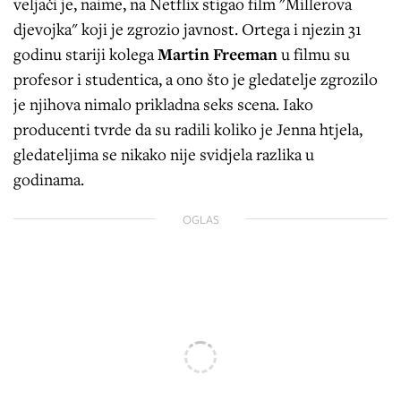
veljači je, naime, na Netflix stigao film "Millerova
djevojka" koji je zgrozio javnost. Ortega i njezin 31
godinu stariji kolega
Martin Freeman
u filmu su
profesor i studentica, a ono što je gledatelje zgrozilo
je njihova nimalo prikladna seks scena. Iako
producenti tvrde da su radili koliko je Jenna htjela,
gledateljima se nikako nije svidjela razlika u
godinama.
OGLAS