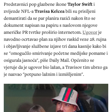
Predstavnici pop glazbene ikone
Taylor Swift
i
zvijezde NFL-a
Travisa Kelcea
bili su prisiljeni
demantirati da se par planira razići nakon što se
dokument napisan na papiru s naslovom njegove
američke PR tvrtke proširio internetom.
Ugovor
je
navodno ocrtavao plan za njihov raskid veze 28. rujna
i objavljivanje službene izjave tri dana kasnije kako bi
se "omogućilo smirivanje početne medijske pomame i
osigurala jasnoća", piše Daily Mail. Općenito se
vjeruje da je ugovor bio lažan, a Travisov tim ubrzo ga
je nazvao "potpuno lažnim i izmišljenim".