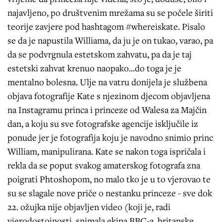
najavljeno, po društvenim mrežama su se počele širiti
teorije zavjere pod hashtagom #whereiskate. Pisalo
se da je napustila Williama, da ju je on tukao, varao, pa
da se podvrgnula estetskom zahvatu, pa da je taj
estetski zahvat krenuo naopako...do toga je je
mentalno bolesna. Ulje na vatru donijela je službena
objava fotografije Kate s njezinom djecom objavljena
na Instagramu princa i princeze od Walesa za Majčin
dan, a koju su sve fotografske agencije isključile iz
ponude jer je fotografija koju je navodno snimio princ
William, manipulirana. Kate se nakon toga ispričala i
rekla da se poput svakog amaterskog fotografa zna
poigrati Phtoshopom, no malo tko je u to vjerovao te
su se slagale nove priče o nestanku princeze - sve dok
22. ožujka nije objavljen video (koji je, radi
vjerodostojnosti, snimala ekipa BBC-a, britanske