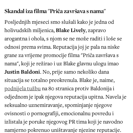
Skandal iza filma "Priča završava s nama"
Posljednjih mjeseci smo slušali kako je jedna od
holivudskih miljenica,
Blake Lively
, zapravo
arogantna i ohola, s njom se ne može raditi i loše se
odnosi prema svima. Reputacija joj je pala na niske
grane za vrijeme promocije filma "Priča završava s
nama", koji je režirao i uz Blake glavnu ulogu imao
Justin Baldoni
. No, prije samo nekoliko dana
situacija se totalno preokrenula. Blake je, naime,
podnijela tužbu
na 80 stranica protiv Baldonija i
odjednom je ipak njegova reputacija upitna. Navela je
seksualno uznemiravanje, spominjanje njegove
ovisnosti o pornografiji, emocionalnu povredu i
izlistala je poruke njegovog PR tima koji je navodno
namjerno pokrenuo uništavanje njezine reputacije.