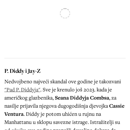
P. Diddy i Jay-Z
Nedvojbeno najveći skandal ove godine je takozvani
"Pad P. Diddyja"
. Sve je krenulo još 2023. kada je
američkog glazbenika,
Seana Diddyja Combsa
, za
nasilje prijavila njegova dugogodišnja djevojka
Cassie
Ventura
. Diddy je potom uhićen u rujnu na
Manhattanu u sklopu savezne istrage. Istražitelji su
od ožujka
ove godine pronašli dovoljno dokaza da