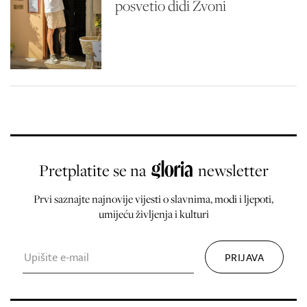
posvetio didi Zvoni
Pretplatite se na
newsletter
Prvi saznajte najnovije vijesti o slavnima, modi i ljepoti,
umijeću življenja i kulturi