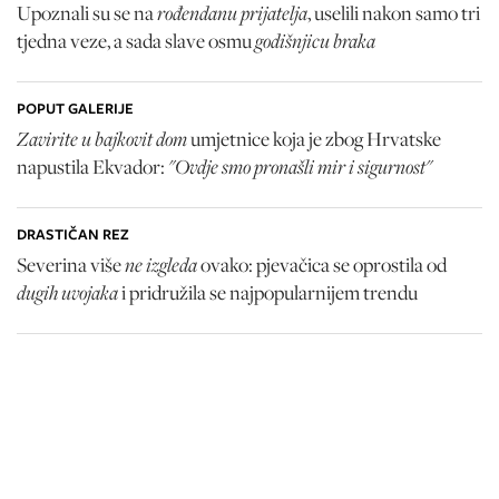
rođendanu prijatelja
Upoznali su se na
, uselili nakon samo tri
godišnjicu braka
tjedna veze, a sada slave osmu
POPUT GALERIJE
Zavirite u bajkovit dom
umjetnice koja je zbog Hrvatske
"Ovdje smo pronašli mir i sigurnost"
napustila Ekvador:
DRASTIČAN REZ
ne izgleda
Severina više
ovako: pjevačica se oprostila od
dugih uvojaka
i pridružila se najpopularnijem trendu