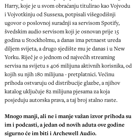
Harry, koje je u svom obraćanju titulirao kao Vojvodu
i Vojvotkinju od Sussexa, potpisali višegodišnji
ugovor o poslovnoj suradnji sa servisom Spotify,
švedskim audio servisom koji je osnovan prije 15
godina u Stockholmu, a danas ima petnaest ureda
diljem svijeta, a drugo sjedište mu je danas i u New
Yorku. Riječ je o jednom od najvećih streaming
servisa na svijetu s 406 milijuna aktivnih korisnika, od
kojih su njih 180 milijuna - pretplatnici. Većinu
prihoda ostvaruju od distribucije glazbe, a njihov
katalog uključuje 82 milijuna pjesama za koja
posjeduju autorska prava, a taj broj stalno raste.
Mnogo manji, ali ne i manje važan izvor prihoda su
im i podcasti, a jedan od novih aduta ove godine
sigurno će im biti i Archewell Audio.