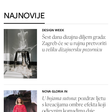
NAJNOVIJE
DESIGN WEEK
Šest dana dizajna diljem grada:
Zagreb će se u rujnu pretvoriti
u
veliku dizajnersku pozornicu
NOVA GLORIA IN
U bojama sutona
: pozdrav ljetu
s kreacijama ombre efekta koji
odjevnim komadima daje