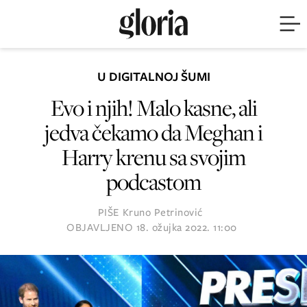
U DIGITALNOJ ŠUMI
Evo i njih! Malo kasne, ali
jedva čekamo da Meghan i
Harry krenu sa svojim
podcastom
PIŠE
Kruno Petrinović
OBJAVLJENO
18. ožujka 2022. 11:00