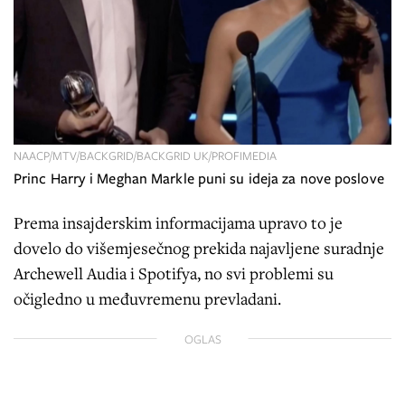
NAACP/MTV/BACKGRID/BACKGRID UK/PROFIMEDIA
Princ Harry i Meghan Markle puni su ideja za nove poslove
Prema insajderskim informacijama upravo to je
dovelo do višemjesečnog prekida najavljene suradnje
Archewell Audia i Spotifya, no svi problemi su
očigledno u međuvremenu prevladani.
OGLAS