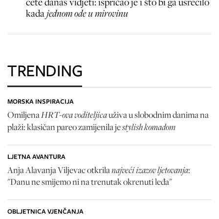
ćete danas vidjeti: ispričao je i što bi ga usrećilo
kada
jednom ode u mirovinu
TRENDING
MORSKA INSPIRACIJA
HRT-ova voditeljica
Omiljena
uživa u slobodnim danima na
stylish komadom
plaži: klasičan pareo zamijenila je
LJETNA AVANTURA
najveći izazov ljetovanja
Anja Alavanja Viljevac otkrila
:
"Danu ne smijemo ni na trenutak okrenuti leđa"
OBLJETNICA VJENČANJA