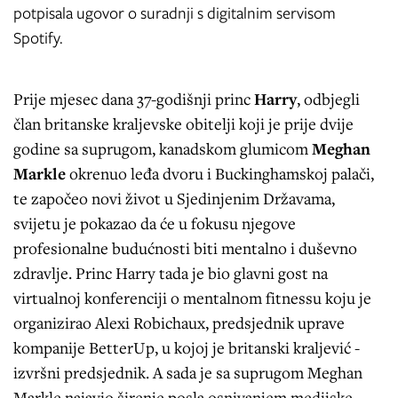
potpisala ugovor o suradnji s digitalnim servisom
Spotify.
Prije mjesec dana 37-godišnji princ
Harry
, odbjegli
član britanske kraljevske obitelji koji je prije dvije
godine sa suprugom, kanadskom glumicom
Meghan
Markle
okrenuo leđa dvoru i Buckinghamskoj palači,
te započeo novi život u Sjedinjenim Državama,
svijetu je pokazao da će u fokusu njegove
profesionalne budućnosti biti mentalno i duševno
zdravlje. Princ Harry tada je bio glavni gost na
virtualnoj konferenciji o mentalnom fitnessu koju je
organizirao Alexi Robichaux, predsjednik uprave
kompanije BetterUp, u kojoj je britanski kraljević -
izvršni predsjednik. A sada je sa suprugom Meghan
Markle najavio širenje posla osnivanjem medijske