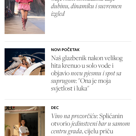
dubinu, dinamiku i suvremen
izgled
NOVI POČETAK
Naš glazbenik nakon velikog
hita krenuo u solo vode i
objavio
novu pjesmu i spot sa
suprugom
: "Ona je moja
svjetlost i luka"
DEC
Vino na prozorčiću
: Splićanin
otvorio
jedinstveni bar u samom
centru grada
, cijelu priču