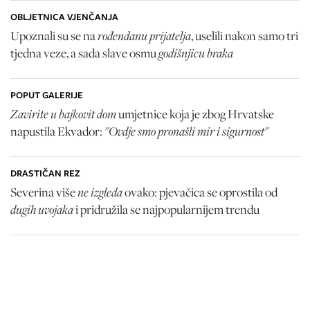
OBLJETNICA VJENČANJA
rođendanu prijatelja
Upoznali su se na
, uselili nakon samo tri
godišnjicu braka
tjedna veze, a sada slave osmu
POPUT GALERIJE
Zavirite u bajkovit dom
umjetnice koja je zbog Hrvatske
"Ovdje smo pronašli mir i sigurnost"
napustila Ekvador:
DRASTIČAN REZ
ne izgleda
Severina više
ovako: pjevačica se oprostila od
dugih uvojaka
i pridružila se najpopularnijem trendu