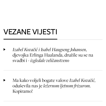
VEZANE VIJESTI
Izabel Kovačić i Isabel Haugseng Johansen
,
djevojka Erlinga Haalanda, družile su se na
svadbi i -
izgledale veličanstveno
Ma kako voljeli bogate valove
Izabel Kovačić
,
oduševila nas je
ležernom ljetnom frizurom
.
Kopiramo!