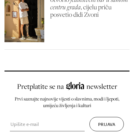
centru grada
, cijelu priču
posvetio didi Zvoni
Pretplatite se na
newsletter
Prvi saznajte najnovije vijesti o slavnima, modi i ljepoti,
umijeću življenja i kulturi