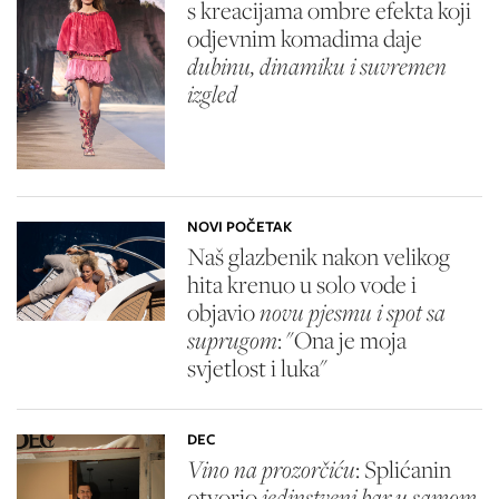
s kreacijama ombre efekta koji
odjevnim komadima daje
dubinu, dinamiku i suvremen
izgled
NOVI POČETAK
Naš glazbenik nakon velikog
hita krenuo u solo vode i
objavio
novu pjesmu i spot sa
suprugom
: "Ona je moja
svjetlost i luka"
DEC
Vino na prozorčiću
: Splićanin
otvorio
jedinstveni bar u samom