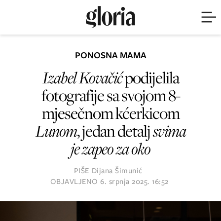
PONOSNA MAMA
Izabel Kovačić
podijelila
fotografije sa svojom 8-
mjesečnom kćerkicom
Lunom
, jedan detalj
svima
je zapeo za oko
PIŠE
Dijana Šimunić
OBJAVLJENO
6. srpnja 2025. 16:52