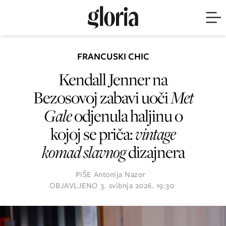
FRANCUSKI CHIC
Kendall Jenner na
Bezosovoj zabavi uoči
Met
Gale
odjenula haljinu o
kojoj se priča:
vintage
komad slavnog
dizajnera
PIŠE
Antonija Nazor
OBJAVLJENO
3. svibnja 2026. 19:30