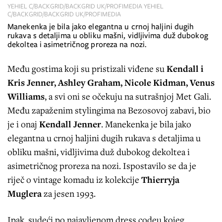
YEHIEL C/BACKGRID/BACKGRID UK/PROFIMEDIA YEHIEL
C/BACKGRID/BACKGRID UK/PROFIMEDIA
Manekenka je bila jako elegantna u crnoj haljini dugih
rukava s detaljima u obliku mašni, vidljivima duž dubokog
dekoltea i asimetričnog proreza na nozi.
Među gostima koji su pristizali viđene su
Kendall i
Kris Jenner, Ashley Graham, Nicole Kidman, Venus
Williams
, a svi oni se očekuju na sutrašnjoj Met Gali.
Među zapaženim stylingima na Bezosovoj zabavi, bio
je i onaj
Kendall Jenner
. Manekenka je bila jako
elegantna u crnoj haljini dugih rukava s detaljima u
obliku mašni, vidljivima duž dubokog dekoltea i
asimetričnog proreza na nozi. Ispostavilo se da je
riječ o vintage komadu iz kolekcije
Thierryja
Muglera
za jesen 1993.
Ipak, sudeći po najavljenom dress codeu kojeg