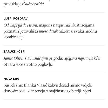
tisuće čestitki
privukla je
LIJEPI POZDRAVI
Od Caprija do Hvara
: majice s natpisima i ilustracijama
unose dašak odmora
poznatih ljetovališta
u svaku modnu
kombinaciju
ZARUKE KĆERI
Jamie Oliver
značajnu
najstarija kćer
slavi
prigodu: njegova
novo
otvara
životno poglavlje
NOVA ERA
Susreli smo Blanku Vlašić kakvu dosad nismo vidjeli,
donosimo veliki intervju o majčinstvu, obitelji i vjeri