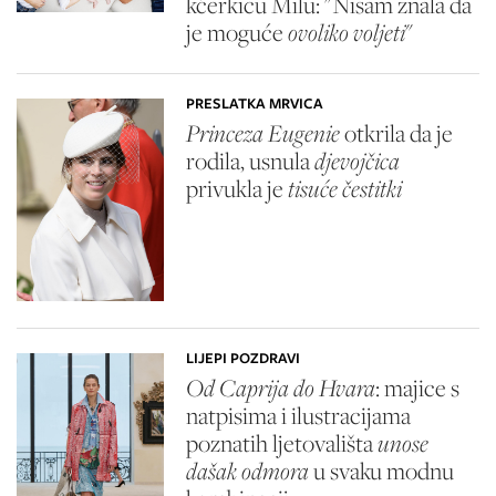
kćerkicu Milu: "Nisam znala da
je moguće
ovoliko voljeti
"
PRESLATKA MRVICA
Princeza Eugenie
otkrila da je
rodila, usnula
djevojčica
privukla je
tisuće čestitki
LIJEPI POZDRAVI
Od Caprija do Hvara
: majice s
natpisima i ilustracijama
poznatih ljetovališta
unose
dašak odmora
u svaku modnu