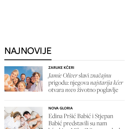
NAJNOVIJE
ZARUKE KĆERI
Jamie Oliver
slavi
značajnu
prigodu: njegova
najstarija kćer
otvara
novo
životno poglavlje
NOVA GLORIA
Edina Pršić Babić i Stjepan
Babić predstavili su nam