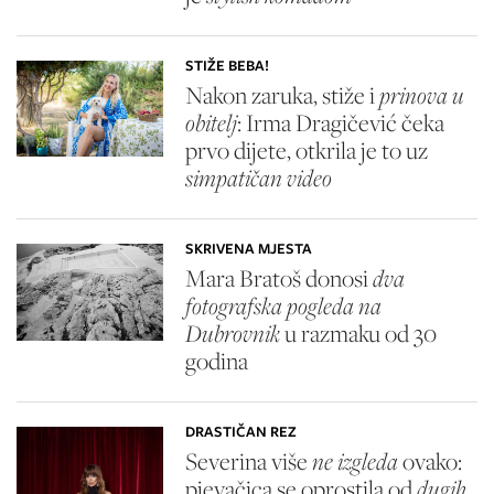
STIŽE BEBA!
Nakon zaruka, stiže i
prinova u
obitelj
: Irma Dragičević čeka
prvo dijete, otkrila je to uz
simpatičan video
SKRIVENA MJESTA
Mara Bratoš donosi
dva
fotografska pogleda na
Dubrovnik
u razmaku od 30
godina
DRASTIČAN REZ
Severina više
ne izgleda
ovako:
pjevačica se oprostila od
dugih