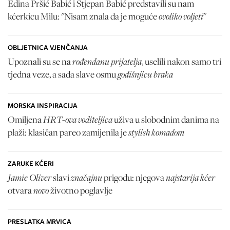
Edina Pršić Babić i Stjepan Babić predstavili su nam
ovoliko voljeti
kćerkicu Milu: "Nisam znala da je moguće
"
OBLJETNICA VJENČANJA
rođendanu prijatelja
Upoznali su se na
, uselili nakon samo tri
godišnjicu braka
tjedna veze, a sada slave osmu
MORSKA INSPIRACIJA
HRT-ova voditeljica
Omiljena
uživa u slobodnim danima na
stylish komadom
plaži: klasičan pareo zamijenila je
ZARUKE KĆERI
Jamie Oliver
značajnu
najstarija kćer
slavi
prigodu: njegova
novo
otvara
životno poglavlje
PRESLATKA MRVICA