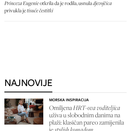
Princeza Eugenie
djevojčica
otkrila da je rodila, usnula
tisuće čestitki
privukla je
NAJNOVIJE
MORSKA INSPIRACIJA
Omiljena
HRT-ova voditeljica
uživa u slobodnim danima na
plaži: klasičan pareo zamijenila
je
stylish komadom