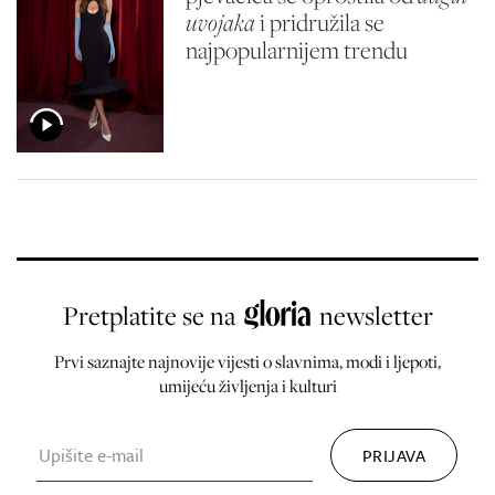
uvojaka
i pridružila se
najpopularnijem trendu
Pretplatite se na
newsletter
Prvi saznajte najnovije vijesti o slavnima, modi i ljepoti,
umijeću življenja i kulturi