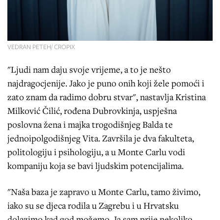
VEDRAN PETEH/ CROPIX
"Ljudi nam daju svoje vrijeme, a to je nešto
najdragocjenije. Jako je puno onih koji žele pomoći i
zato znam da radimo dobru stvar", nastavlja Kristina
Milković Čilić, rođena Dubrovkinja, uspješna
poslovna žena i majka trogodišnjeg Balda te
jednoipolgodišnjeg Vita. Završila je dva fakulteta,
politologiju i psihologiju, a u Monte Carlu vodi
kompaniju koja se bavi ljudskim potencijalima.
"Naša baza je zapravo u Monte Carlu, tamo živimo,
iako su se djeca rodila u Zagrebu i u Hrvatsku
dolazimo kad god možemo. Ja sam prije nekoliko