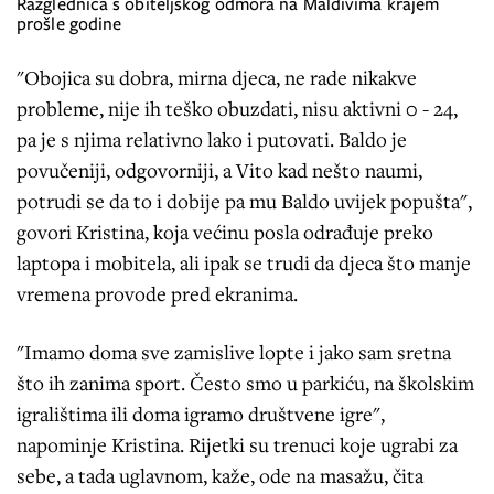
Razglednica s obiteljskog odmora na Maldivima krajem
prošle godine
"Obojica su dobra, mirna djeca, ne rade nikakve
probleme, nije ih teško obuzdati, nisu aktivni 0 - 24,
pa je s njima relativno lako i putovati. Baldo je
povučeniji, odgovorniji, a Vito kad nešto naumi,
potrudi se da to i dobije pa mu Baldo uvijek popušta",
govori Kristina, koja većinu posla odrađuje preko
laptopa i mobitela, ali ipak se trudi da djeca što manje
vremena provode pred ekranima.
"Imamo doma sve zamislive lopte i jako sam sretna
što ih zanima sport. Često smo u parkiću, na školskim
igralištima ili doma igramo društvene igre",
napominje Kristina. Rijetki su trenuci koje ugrabi za
sebe, a tada uglavnom, kaže, ode na masažu, čita