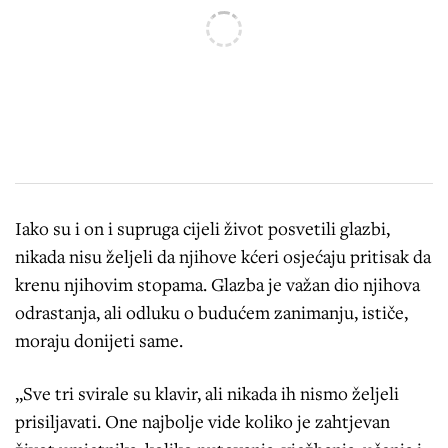
Iako su i on i supruga cijeli život posvetili glazbi,
nikada nisu željeli da njihove kćeri osjećaju pritisak da
krenu njihovim stopama. Glazba je važan dio njihova
odrastanja, ali odluku o budućem zanimanju, ističe,
moraju donijeti same.
„Sve tri svirale su klavir, ali nikada ih nismo željeli
prisiljavati. One najbolje vide koliko je zahtjevan