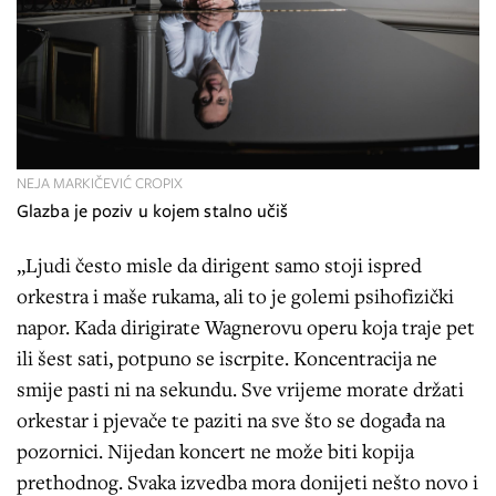
NEJA MARKIČEVIĆ CROPIX
Glazba je poziv u kojem stalno učiš
„Ljudi često misle da dirigent samo stoji ispred
orkestra i maše rukama, ali to je golemi psihofizički
napor. Kada dirigirate Wagnerovu operu koja traje pet
ili šest sati, potpuno se iscrpite. Koncentracija ne
smije pasti ni na sekundu. Sve vrijeme morate držati
orkestar i pjevače te paziti na sve što se događa na
pozornici. Nijedan koncert ne može biti kopija
prethodnog. Svaka izvedba mora donijeti nešto novo i