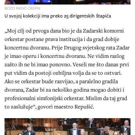
BOZO RADIĆ CROPIX
U svojoj kolekciji ima preko 25 dirigentskih štapića
„Moj cilj od prvoga dana bio je da Zadarski komorni
orkestar postane prava institucija i da grad dobije
koncertnu dvoranu. Prije Drugog svjetskog rata Zadar
je imao operu i koncertnu dvoranu. Ne vidim razlog
zašto ih ne bi imao ponovno. Veseli me što danas prvi
put vidim da postoji ozbiljna volja da se to ostvari.
Ako se orkestar bude razvijao, a paralelno gradila
dvorana, Zadar bi za nekoliko godina mogao dobiti i
profesionalni simfonijski orkestar. Mislim da taj grad
to zaslužuje“, govori maestro Repušić.