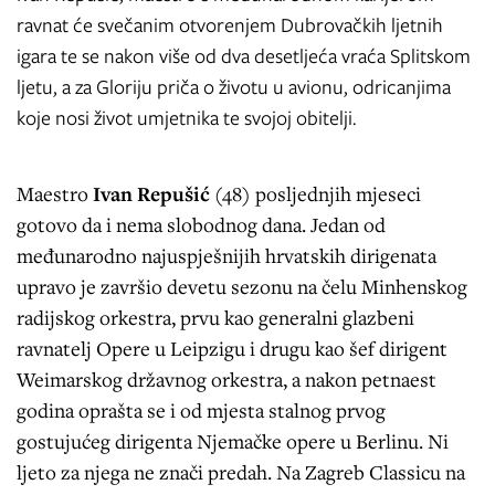
ravnat će svečanim otvorenjem Dubrovačkih ljetnih
igara te se nakon više od dva desetljeća vraća Splitskom
ljetu, a za Gloriju priča o životu u avionu, odricanjima
koje nosi život umjetnika te svojoj obitelji.
Maestro
Ivan Repušić
(48) posljednjih mjeseci
gotovo da i nema slobodnog dana. Jedan od
međunarodno najuspješnijih hrvatskih dirigenata
upravo je završio devetu sezonu na čelu Minhenskog
radijskog orkestra, prvu kao generalni glazbeni
ravnatelj Opere u Leipzigu i drugu kao šef dirigent
Weimarskog državnog orkestra, a nakon petnaest
godina oprašta se i od mjesta stalnog prvog
gostujućeg dirigenta Njemačke opere u Berlinu. Ni
ljeto za njega ne znači predah. Na Zagreb Classicu na