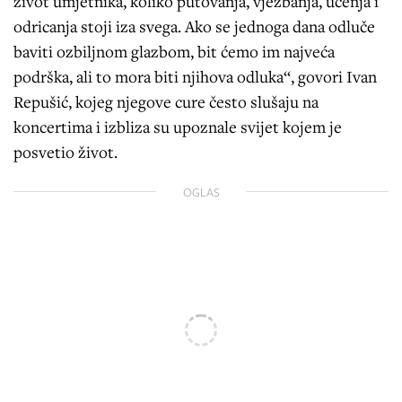
život umjetnika, koliko putovanja, vježbanja, učenja i
odricanja stoji iza svega. Ako se jednoga dana odluče
baviti ozbiljnom glazbom, bit ćemo im najveća
podrška, ali to mora biti njihova odluka“, govori Ivan
Repušić, kojeg njegove cure često slušaju na
koncertima i izbliza su upoznale svijet kojem je
posvetio život.
OGLAS