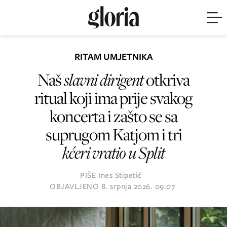
RITAM UMJETNIKA
Naš
slavni dirigent
otkriva
ritual koji ima prije svakog
koncerta i zašto se sa
suprugom Katjom i tri
kćeri vratio u Split
PIŠE
Ines Stipetić
OBJAVLJENO
8. srpnja 2026. 09:07