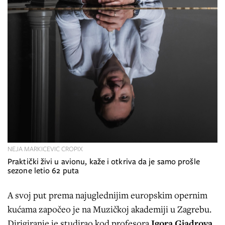
NEJA MARKICEVIC CROPIX
Praktički živi u avionu, kaže i otkriva da je samo prošle
sezone letio 62 puta
A svoj put prema najuglednijim europskim opernim
kućama započeo je na Muzičkoj akademiji u Zagrebu.
Dirigiranje je studirao kod profesora
Igora Gjadrova
,