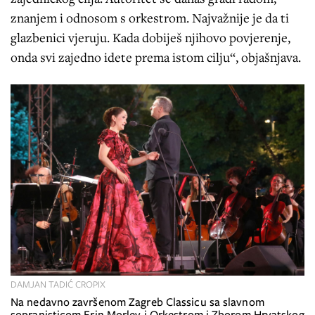
znanjem i odnosom s orkestrom. Najvažnije je da ti
glazbenici vjeruju. Kada dobiješ njihovo povjerenje,
onda svi zajedno idete prema istom cilju“, objašnjava.
DAMJAN TADIĆ CROPIX
Na nedavno završenom Zagreb Classicu sa slavnom
sopranisticom Erin Morley i Orkestrom i Zborom Hrvatskog