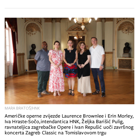
MARA BRATOŠ/HNK
Američke operne zvijezde Laurence Brownlee i Erin Morley,
Iva Hraste-Sočo,intendantica HNK, Željka Barišić Pulig,
ravnateljica zagrebačke Opere i Ivan Repušić uoči završnog
koncerta Zagreb Classic na Tomislavovom trgu