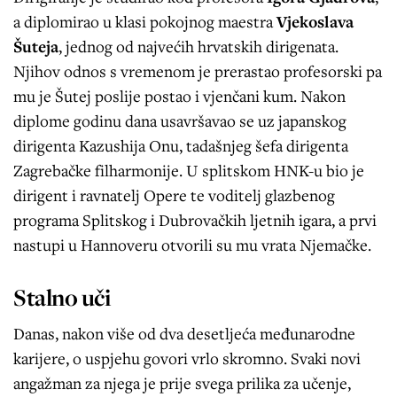
a diplomirao u klasi pokojnog maestra
Vjekoslava
Šuteja
, jednog od najvećih hrvatskih dirigenata.
Njihov odnos s vremenom je prerastao profesorski pa
mu je Šutej poslije postao i vjenčani kum. Nakon
diplome godinu dana usavršavao se uz japanskog
dirigenta Kazushija Onu, tadašnjeg šefa dirigenta
Zagrebačke filharmonije. U splitskom HNK-u bio je
dirigent i ravnatelj Opere te voditelj glazbenog
programa Splitskog i Dubrovačkih ljetnih igara, a prvi
nastupi u Hannoveru otvorili su mu vrata Njemačke.
Stalno uči
Danas, nakon više od dva desetljeća međunarodne
karijere, o uspjehu govori vrlo skromno. Svaki novi
angažman za njega je prije svega prilika za učenje,