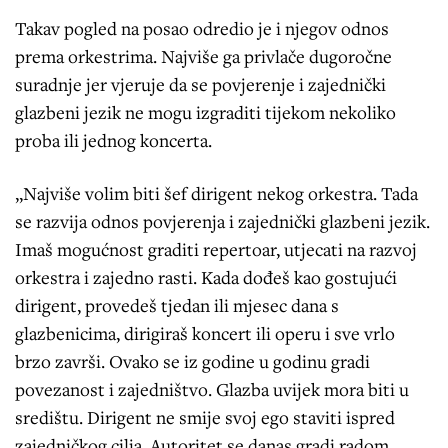
Takav pogled na posao odredio je i njegov odnos
prema orkestrima. Najviše ga privlače dugoročne
suradnje jer vjeruje da se povjerenje i zajednički
glazbeni jezik ne mogu izgraditi tijekom nekoliko
proba ili jednog koncerta.
„Najviše volim biti šef dirigent nekog orkestra. Tada
se razvija odnos povjerenja i zajednički glazbeni jezik.
Imaš mogućnost graditi repertoar, utjecati na razvoj
orkestra i zajedno rasti. Kada dođeš kao gostujući
dirigent, provedeš tjedan ili mjesec dana s
glazbenicima, dirigiraš koncert ili operu i sve vrlo
brzo završi. Ovako se iz godine u godinu gradi
povezanost i zajedništvo. Glazba uvijek mora biti u
središtu. Dirigent ne smije svoj ego staviti ispred
zajedničkog cilja. Autoritet se danas gradi radom,