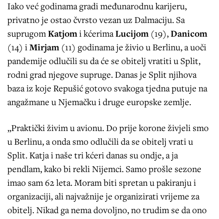
Iako već godinama gradi međunarodnu karijeru,
privatno je ostao čvrsto vezan uz Dalmaciju. Sa
suprugom
Katjom
i kćerima
Lucijom
(19),
Danicom
(14) i
Mirjam
(11) godinama je živio u Berlinu, a uoči
pandemije odlučili su da će se obitelj vratiti u Split,
rodni grad njegove supruge. Danas je Split njihova
baza iz koje Repušić gotovo svakoga tjedna putuje na
angažmane u Njemačku i druge europske zemlje.
„Praktički živim u avionu. Do prije korone živjeli smo
u Berlinu, a onda smo odlučili da se obitelj vrati u
Split. Katja i naše tri kćeri danas su ondje, a ja
pendlam, kako bi rekli Nijemci. Samo prošle sezone
imao sam 62 leta. Moram biti spretan u pakiranju i
organizaciji, ali najvažnije je organizirati vrijeme za
obitelj. Nikad ga nema dovoljno, no trudim se da ono