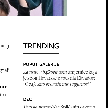
TRENDING
atiji
POPUT GALERIJE
grafi
Zavirite u bajkovit dom
umjetnice koja
je zbog Hrvatske napustila Ekvador:
"Ovdje smo pronašli mir i sigurnost"
dom
đim
DEC
Vino na prozorčiću
: Splićanin otvorio