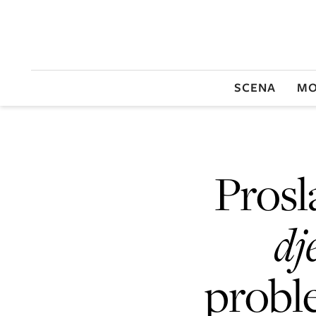
SCENA
MO
Prosl
dj
probl