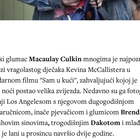
ki glumac
Macaulay Culkin
mnogima je najpozn
zi vragolastog dječaka Kevina McCallistera u
arnom filmu "Sam u kući", zahvaljujući kojoj je
noći postao velika zvijezda. Nedavno su ga foto
etnji Los Angelesom s njegovom dugogodišnjom
zaručnicom, inače pjevačicom i glumicom
Bren
jihovim sinovima
,
trogodišnjim
Dakotom
i mla
 je lani u prosincu navršio dvije godine.