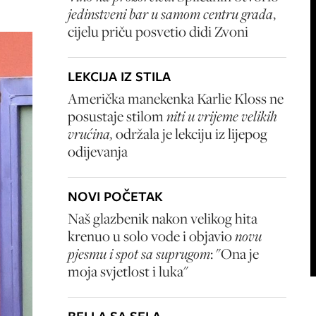
jedinstveni bar u samom centru grada
,
cijelu priču posvetio didi Zvoni
LEKCIJA IZ STILA
Američka manekenka Karlie Kloss ne
posustaje stilom
niti u vrijeme velikih
vrućina,
održala je lekciju iz lijepog
odijevanja
NOVI POČETAK
Naš glazbenik nakon velikog hita
krenuo u solo vode i objavio
novu
pjesmu i spot sa suprugom
: "Ona je
moja svjetlost i luka"