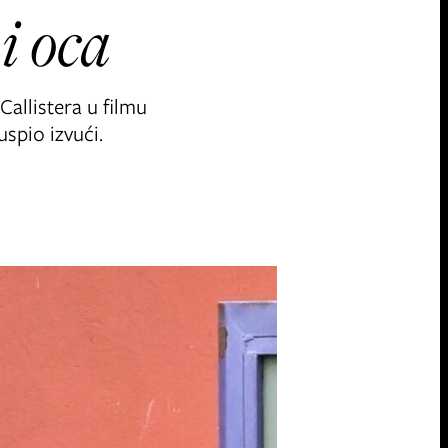
i oca
Callistera u filmu
uspio izvući.