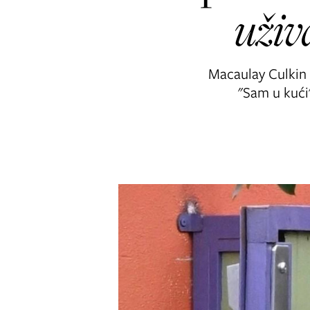
uživ
Macaulay Culkin s
"Sam u kući"