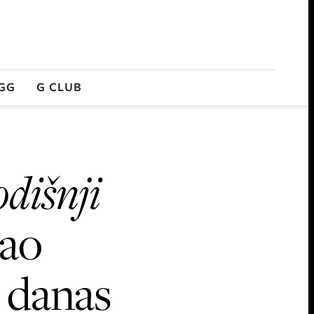
GG
G CLUB
odišnji
ao
 danas