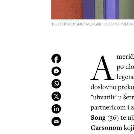
DUTCH/BACKGRID/BACKGRID USA/PROFIMEDIA
A
merič
po ulo
legend
doslovno preko 
"uhvatili" u š
partnericom i 
Song
(36) te n
Carsonom
koji