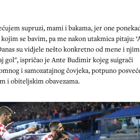
ećujem supruzi, mami i bakama, jer one poneka
kojim se bavim, pa me nakon utakmica pitaju: ‘
‘ Danas su vidjele nešto konkretno od mene i nji
 gol", ispričao je Ante Budimir kojeg suigrači
romnog i samozatajnog čovjeka, potpuno posve
im i obiteljskim obavezama.