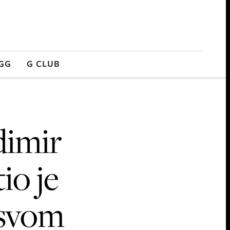
GG
G CLUB
dimir
io je
 svom