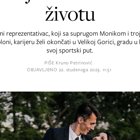
životu
i reprezentativac, koji sa suprugom Monikom i troj
oni, karijeru želi okončati u Velikoj Gorici, gradu 
svoj sportski put.
PIŠE
Kruno Petrinović
OBJAVLJENO
22. studenoga 2023. 11:51