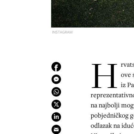
INSTAGRAM
H
rvat
ove 
iz P
reprezentativn
na najbolji mogu
pobjedničkog go
odlazak na iduć