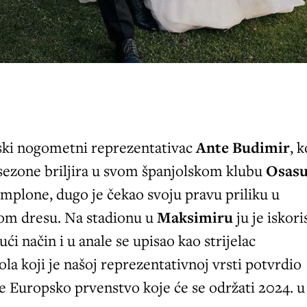
ski nogometni reprezentativac
Ante Budimir
, k
sezone briljira u svom španjolskom klubu
Osas
amplone, dugo je čekao svoju pravu priliku u
om dresu. Na stadionu u
Maksimiru
ju je iskori
ći način i u anale se upisao kao strijelac
la koji je našoj reprezentativnoj vrsti potvrdio
e Europsko prvenstvo koje će se održati 2024. u