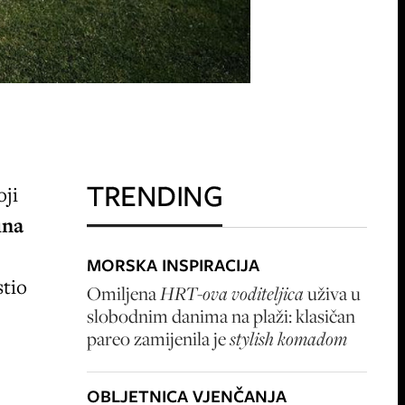
TRENDING
oji
una
MORSKA INSPIRACIJA
stio
Omiljena
HRT-ova voditeljica
uživa u
slobodnim danima na plaži: klasičan
pareo zamijenila je
stylish komadom
OBLJETNICA VJENČANJA