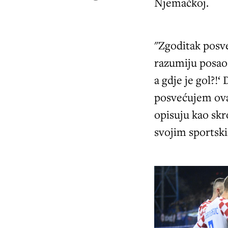
Njemačkoj.
"Zgoditak posv
razumiju posao 
a gdje je gol?!
posvećujem ovaj
opisuju kao sk
svojim sportsk