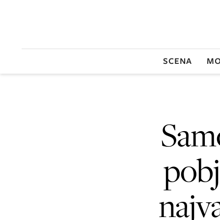
SCENA
MO
Samo
pobj
najv