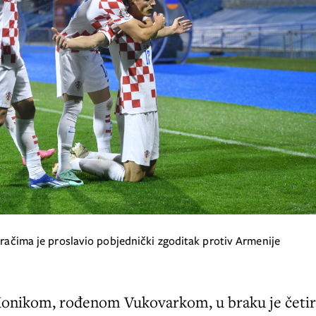
gračima je proslavio pobjednički zgoditak protiv Armenije
nikom, rođenom Vukovarkom, u braku je četir