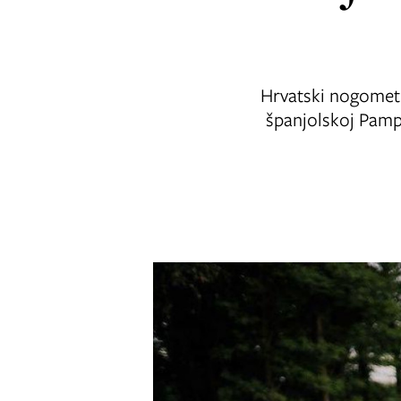
Hrvatski nogometn
španjolskoj Pampl