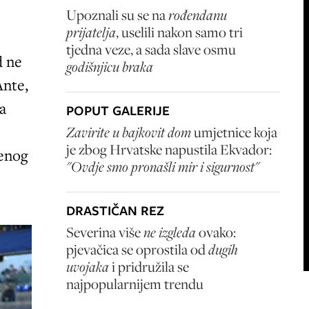
Upoznali su se na
rođendanu
prijatelja
, uselili nakon samo tri
tjedna veze, a sada slave osmu
d ne
godišnjicu braka
Ante,
ma
POPUT GALERIJE
Zavirite u bajkovit dom
umjetnice koja
je zbog Hrvatske napustila Ekvador:
ćenog
"Ovdje smo pronašli mir i sigurnost"
DRASTIČAN REZ
Severina više
ne izgleda
ovako:
pjevačica se oprostila od
dugih
uvojaka
i pridružila se
najpopularnijem trendu