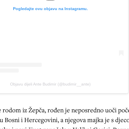
Pogledajte ovu objavu na Instagramu.
Objavu dijeli Ante Budimir (@budimir__ante)
e rodom iz Žepča, rođen je neposredno uoči poč
 u Bosni i Hercegovini, a njegova majka je s dje