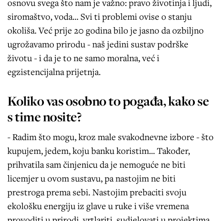
osnovu svega što nam je važno: pravo životinja i ljudi,
siromaštvo, voda... Svi ti problemi ovise o stanju
okoliša. Već prije 20 godina bilo je jasno da ozbiljno
ugrožavamo prirodu - naš jedini sustav podrške
životu - i da je to ne samo moralna, već i
egzistencijalna prijetnja.
Koliko vas osobno to pogađa, kako se
s time nosite?
- Radim što mogu, kroz male svakodnevne izbore - što
kupujem, jedem, koju banku koristim... Također,
prihvatila sam činjenicu da je nemoguće ne biti
licemjer u ovom sustavu, pa nastojim ne biti
prestroga prema sebi. Nastojim prebaciti svoju
ekološku energiju iz glave u ruke i više vremena
provoditi u prirodi, vrtlariti, sudjelovati u projektima