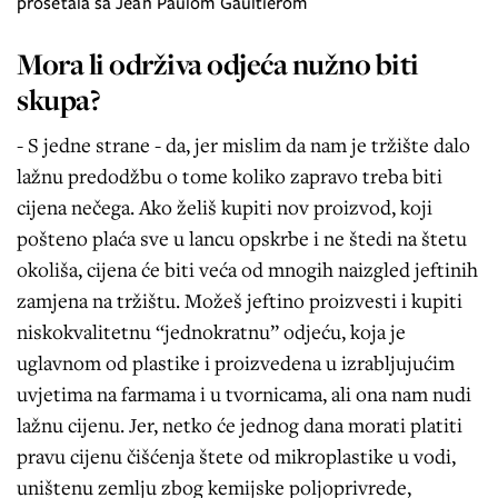
prošetala sa Jean Paulom Gaultierom
Mora li održiva odjeća nužno biti
skupa?
- S jedne strane - da, jer mislim da nam je tržište dalo
lažnu predodžbu o tome koliko zapravo treba biti
cijena nečega. Ako želiš kupiti nov proizvod, koji
pošteno plaća sve u lancu opskrbe i ne štedi na štetu
okoliša, cijena će biti veća od mnogih naizgled jeftinih
zamjena na tržištu. Možeš jeftino proizvesti i kupiti
niskokvalitetnu “jednokratnu” odjeću, koja je
uglavnom od plastike i proizvedena u izrabljujućim
uvjetima na farmama i u tvornicama, ali ona nam nudi
lažnu cijenu. Jer, netko će jednog dana morati platiti
pravu cijenu čišćenja štete od mikroplastike u vodi,
uništenu zemlju zbog kemijske poljoprivrede,