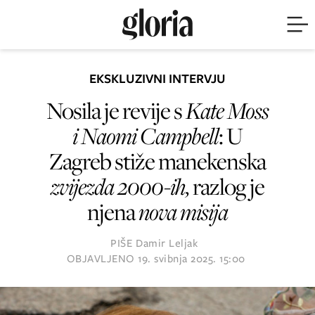
EKSKLUZIVNI INTERVJU
Nosila je revije s
Kate Moss
i Naomi Campbell
: U
Zagreb stiže manekenska
zvijezda 2000-ih,
razlog je
njena
nova misija
PIŠE
Damir Leljak
OBJAVLJENO
19. svibnja 2025. 15:00