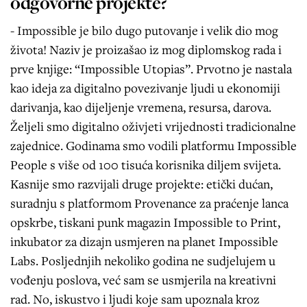
odgovorne projekte?
- Impossible je bilo dugo putovanje i velik dio mog
života! Naziv je proizašao iz mog diplomskog rada i
prve knjige: “Impossible Utopias”. Prvotno je nastala
kao ideja za digitalno povezivanje ljudi u ekonomiji
darivanja, kao dijeljenje vremena, resursa, darova.
Željeli smo digitalno oživjeti vrijednosti tradicionalne
zajednice. Godinama smo vodili platformu Impossible
People s više od 100 tisuća korisnika diljem svijeta.
Kasnije smo razvijali druge projekte: etički dućan,
suradnju s platformom Provenance za praćenje lanca
opskrbe, tiskani punk magazin Impossible to Print,
inkubator za dizajn usmjeren na planet Impossible
Labs. Posljednjih nekoliko godina ne sudjelujem u
vođenju poslova, već sam se usmjerila na kreativni
rad. No, iskustvo i ljudi koje sam upoznala kroz