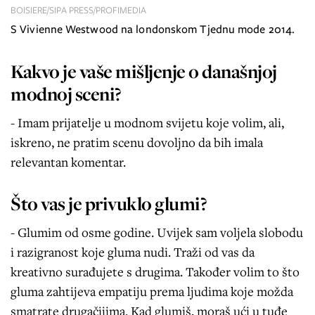
BOISIERE/SIPA PRESS/PROFIMEDIA
S Vivienne Westwood na londonskom Tjednu mode 2014.
Kakvo je vaše mišljenje o današnjoj
modnoj sceni?
- Imam prijatelje u modnom svijetu koje volim, ali,
iskreno, ne pratim scenu dovoljno da bih imala
relevantan komentar.
Što vas je privuklo glumi?
- Glumim od osme godine. Uvijek sam voljela slobodu
i razigranost koje gluma nudi. Traži od vas da
kreativno surađujete s drugima. Također volim to što
gluma zahtijeva empatiju prema ljudima koje možda
smatrate drugačijima. Kad glumiš, moraš ući u tuđe