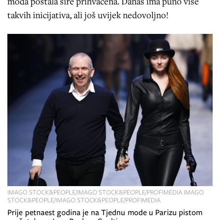
moda postala šire prihvaćena. Danas ima puno više
takvih inicijativa, ali još uvijek nedovoljno!
IMAGO STOCK&PEOPLE/IMAGO STOCK&PEOPLE/PROFIMEDIA IMAGO
STOCK&PEOPLE/IMAGO STOCK&PEOPLE/PROFIMEDIA
Prije petnaest godina je na Tjednu mode u Parizu pistom