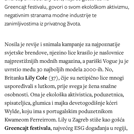
Greencajt festivalu, govori o svom ekološkom aktivizmu,
negativnim stranama modne industrije te
zanimljivostima iz privatnog života.
Nosila je revije i snimala kampanje za najpoznatije
svjetske brendove, njezino lice krasilo je naslovnice
najprestižnijih modnih magazina, a pariški Vogue ju je
uvrstio među 30 najboljih modela 2000-ih. No,
Britanka
Lily Cole
(37), čije su netipično lice mnogi
uspoređivali s lutkom, prije svega je žena snažne
osobnosti. Ona je ekološka aktivistica, poduzetnica,
spisateljica, glumica i majka devetogodišnje kćeri
Wylde, koju ima s portugalskim poduzetnikom
Kwameom Ferreirrom. Lily u Zagreb stiže kao gošća
Greencajt
festivala
, najvećeg ESG događanja u regiji,