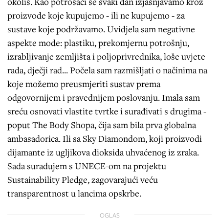
okoliš. Kao potrošači se svaki dan izjašnjavamo kroz
proizvode koje kupujemo - ili ne kupujemo - za
sustave koje podržavamo. Uvidjela sam negativne
aspekte mode: plastiku, prekomjernu potrošnju,
izrabljivanje zemljišta i poljoprivrednika, loše uvjete
rada, dječji rad... Počela sam razmišljati o načinima na
koje možemo preusmjeriti sustav prema
odgovornijem i pravednijem poslovanju. Imala sam
sreću osnovati vlastite tvrtke i surađivati s drugima -
poput The Body Shopa, čija sam bila prva globalna
ambasadorica. Ili sa Sky Diamondom, koji proizvodi
dijamante iz ugljikova dioksida uhvaćenog iz zraka.
Sada surađujem s UNECE-om na projektu
Sustainability Pledge, zagovarajući veću
transparentnost u lancima opskrbe.
OGLAS