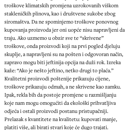
troškove klimatskih promjena uzrokovanih viškom
stakleničkih plinova, kao i društvene sukobe zbog
siromaštva. Da ne spominjemo troškove ponovnog
kupovanja proizvoda jer oni uopće nisu napravljeni da
traju. Ako uzmemo u obzir sve te “skrivene”
troškove, onda proizvodi koji na prvi pogled djeluju
skuplje, a napravljeni su na pošten i odgovoran način,
zapravo mogu biti jeftinija opcija na duži rok. Izreka
kaže: “Ako je nešto jeftino, netko drugi to plaća.”
Kvalitetni proizvodi poštenije prikazuju cijene,
troškove prikazuju odmah, a ne skrivene kao zamku.
Ipak, rekla bih da postoje promjene u razmišljanju
koje nam mogu omogućiti da ekološki prihvatljiva
odjeća i ostali proizvodi postanu pristupačniji.
Prelazak s kvantitete na kvalitetu: kupovati manje,
platiti više, ali birati stvari koje će dugo trajati.