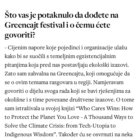
Što vas je potaknulo da dođete na
Greencajt festival i o čemu ćete
govoriti?
- Cijenim napore koje pojedinci i organizacije ulažu
kako bi se suočili s temeljnim egzistencijalnim
pitanjima koja pred nas postavljaju ekološki izazovi.
Zato sam zahvalna na Greencajtu, koji omogućuje da
se o ovim temama razgovara u regiji. Namjeravam
govoriti o dijelu svoga rada koji se bavi rješenjima za
okolišne i s time povezane društvene izazove. O tome
sam istraživala u svojoj knjizi “Who Cares Wins: How
to Protect the Planet You Love - A Thousand Ways to
Solve the Climate Crisis: from Tech-Utopia to
Indigenous Wisdom”. Također ću se osvrnuti na neka