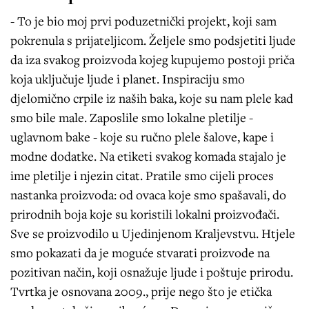
- To je bio moj prvi poduzetnički projekt, koji sam
pokrenula s prijateljicom. Željele smo podsjetiti ljude
da iza svakog proizvoda kojeg kupujemo postoji priča
koja uključuje ljude i planet. Inspiraciju smo
djelomično crpile iz naših baka, koje su nam plele kad
smo bile male. Zaposlile smo lokalne pletilje -
uglavnom bake - koje su ručno plele šalove, kape i
modne dodatke. Na etiketi svakog komada stajalo je
ime pletilje i njezin citat. Pratile smo cijeli proces
nastanka proizvoda: od ovaca koje smo spašavali, do
prirodnih boja koje su koristili lokalni proizvođači.
Sve se proizvodilo u Ujedinjenom Kraljevstvu. Htjele
smo pokazati da je moguće stvarati proizvode na
pozitivan način, koji osnažuje ljude i poštuje prirodu.
Tvrtka je osnovana 2009., prije nego što je etička