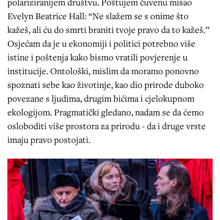
polariziranijem društvu. Poštujem čuvenu misao
Evelyn Beatrice Hall: “Ne slažem se s onime što
kažeš, ali ću do smrti braniti tvoje pravo da to kažeš.”
Osjećam da je u ekonomiji i politici potrebno više
istine i poštenja kako bismo vratili povjerenje u
institucije. Ontološki, mislim da moramo ponovno
spoznati sebe kao životinje, kao dio prirode duboko
povezane s ljudima, drugim bićima i cjelokupnom
ekologijom. Pragmatički gledano, nadam se da ćemo
osloboditi više prostora za prirodu - da i druge vrste
imaju pravo postojati.