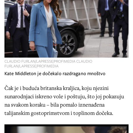
CLAUDIO FURLAN/LAPRESSE/PROFIMEDIA CLAUDIO
FURLAN/LAPRESSE/PROFIMEDIA
Kate Middleton je dočekalo razdragano mnoštvo
Čak je i buduća britanska kraljica, koju njezini
sunarodnjaci iskreno vole i poštuju, što joj pokazuju
na svakom koraku – bila pomalo iznenađena
talijanskim gostoprimstvom i toplinom dočeka.