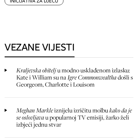
INICIJATIVA ZA DJECU
VEZANE VIJESTI
Kraljevska obitelj
u modno usklađenom izlasku:
Kate i William su na
Igre Commonwealtha
došli s
Georgeom, Charlotte i Louisom
Meghan Markle
iznijelu izričitu molbu
kako da je
se oslovljava
u popularnoj TV emisiji, žarko želi
izbjeći jednu stvar