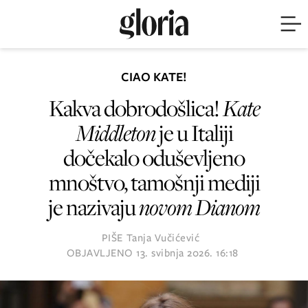
CIAO KATE!
Kakva dobrodošlica!
Kate
Middleton
je u Italiji
dočekalo oduševljeno
mnoštvo, tamošnji mediji
je nazivaju
novom Dianom
PIŠE
Tanja Vučićević
OBJAVLJENO
13. svibnja 2026. 16:18