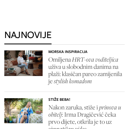
NAJNOVIJE
MORSKA INSPIRACIJA
Omiljena
HRT-ova voditeljica
uživa u slobodnim danima na
plaži: klasičan pareo zamijenila
je
stylish komadom
STIŽE BEBA!
Nakon zaruka, stiže i
prinova u
obitelj
: Irma Dragičević čeka
prvo dijete, otkrila je to uz
simpatičan video