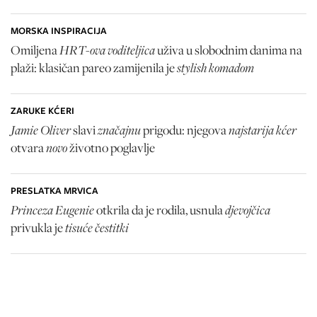
MORSKA INSPIRACIJA
HRT-ova voditeljica
Omiljena
uživa u slobodnim danima na
stylish komadom
plaži: klasičan pareo zamijenila je
ZARUKE KĆERI
Jamie Oliver
značajnu
najstarija kćer
slavi
prigodu: njegova
novo
otvara
životno poglavlje
PRESLATKA MRVICA
Princeza Eugenie
djevojčica
otkrila da je rodila, usnula
tisuće čestitki
privukla je