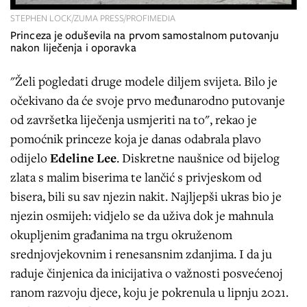
STEPHEN LOCK/ZUMA PRESS/PROFIMEDIA
Princeza je oduševila na prvom samostalnom putovanju
nakon liječenja i oporavka
"Želi pogledati druge modele diljem svijeta. Bilo je
očekivano da će svoje prvo međunarodno putovanje
od završetka liječenja usmjeriti na to", rekao je
pomoćnik princeze koja je danas odabrala plavo
odijelo
Edeline Lee
. Diskretne naušnice od bijelog
zlata s malim biserima te lančić s privjeskom od
bisera, bili su sav njezin nakit. Najljepši ukras bio je
njezin osmijeh: vidjelo se da uživa dok je mahnula
okupljenim građanima na trgu okruženom
srednjovjekovnim i renesansnim zdanjima. I da ju
raduje činjenica da inicijativa o važnosti posvećenoj
ranom razvoju djece, koju je pokrenula u lipnju 2021.