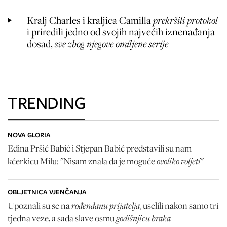
Kralj Charles i kraljica Camilla
prekršili protokol
i priredili jedno od svojih najvećih iznenađanja
dosad,
sve zbog njegove omiljene serije
TRENDING
NOVA GLORIA
Edina Pršić Babić i Stjepan Babić predstavili su nam
ovoliko voljeti
kćerkicu Milu: "Nisam znala da je moguće
"
OBLJETNICA VJENČANJA
rođendanu prijatelja
Upoznali su se na
, uselili nakon samo tri
godišnjicu braka
tjedna veze, a sada slave osmu