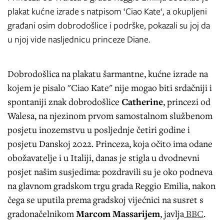
plakat kućne izrade s natpisom ‘Ciao Kate‘, a okupljeni
građani osim dobrodošlice i podrške, pokazali su joj da
u njoj vide nasljednicu princeze Diane.
Dobrodošlica na plakatu šarmantne, kućne izrade na
kojem je pisalo "Ciao Kate" nije mogao biti srdačniji i
spontaniji znak dobrodošlice
Catherine
, princezi od
Walesa, na njezinom prvom samostalnom službenom
posjetu inozemstvu u posljednje četiri godine i
posjetu Danskoj 2022. Princeza, koja očito ima odane
obožavatelje i u Italiji, danas je stigla u dvodnevni
posjet našim susjedima: pozdravili su je oko podneva
na glavnom gradskom trgu grada Reggio Emilia, nakon
čega se uputila prema gradskoj vijećnici na susret s
gradonačelnikom
Marcom Massarijem
, javlja
BBC
.