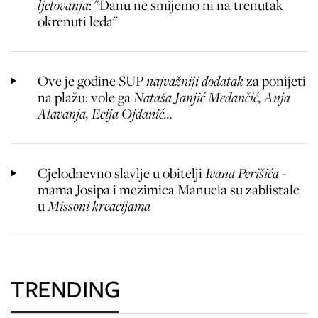
ljetovanja
: "Danu ne smijemo ni na trenutak
okrenuti leđa"
Ove je godine SUP
najvažniji dodatak
za ponijeti
na plažu: vole ga
Nataša Janjić Medančić, Anja
Alavanja, Ecija Ojdanić...
Cjelodnevno slavlje u obitelji
Ivana Perišića
-
mama Josipa i mezimica Manuela su zablistale
u
Missoni kreacijama
TRENDING