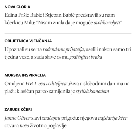
NOVA GLORIA
Edina Pršić Babić i Stjepan Babić predstavili su nam
ovoliko voljeti
kćerkicu Milu: "Nisam znala da je moguće
"
OBLJETNICA VJENČANJA
rođendanu prijatelja
Upoznali su se na
, uselili nakon samo tri
godišnjicu braka
tjedna veze, a sada slave osmu
MORSKA INSPIRACIJA
HRT-ova voditeljica
Omiljena
uživa u slobodnim danima na
stylish komadom
plaži: klasičan pareo zamijenila je
ZARUKE KĆERI
Jamie Oliver
značajnu
najstarija kćer
slavi
prigodu: njegova
novo
otvara
životno poglavlje