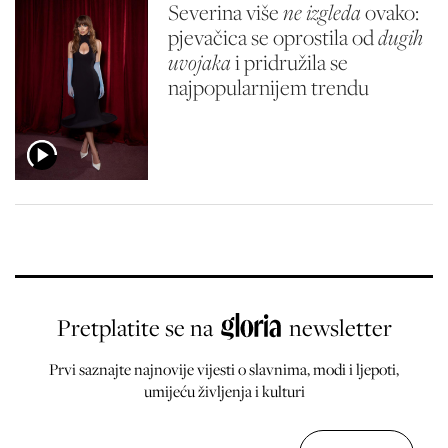
Severina više
ne izgleda
ovako:
pjevačica se oprostila od
dugih
uvojaka
i pridružila se
najpopularnijem trendu
Pretplatite se na
newsletter
Prvi saznajte najnovije vijesti o slavnima, modi i ljepoti,
umijeću življenja i kulturi