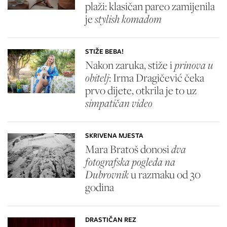
plaži: klasičan pareo zamijenila
je
stylish komadom
STIŽE BEBA!
Nakon zaruka, stiže i
prinova u
obitelj
: Irma Dragičević čeka
prvo dijete, otkrila je to uz
simpatičan video
SKRIVENA MJESTA
Mara Bratoš donosi
dva
fotografska pogleda na
Dubrovnik
u razmaku od 30
godina
DRASTIČAN REZ