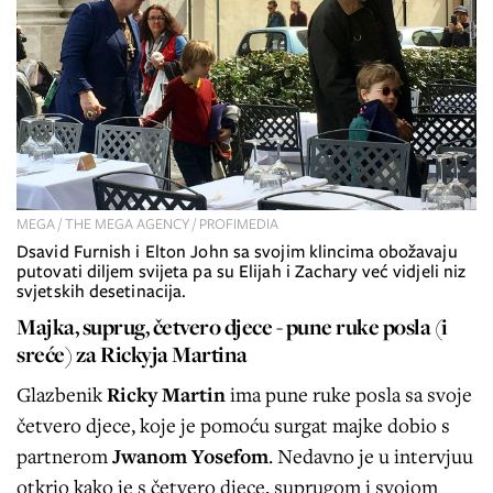
MEGA / THE MEGA AGENCY / PROFIMEDIA
Dsavid Furnish i Elton John sa svojim klincima obožavaju
putovati diljem svijeta pa su Elijah i Zachary već vidjeli niz
svjetskih desetinacija.
Majka, suprug, četvero djece - pune ruke posla (i
sreće) za Rickyja Martina
Glazbenik
Ricky Martin
ima pune ruke posla sa svoje
četvero djece, koje je pomoću surgat majke dobio s
partnerom
Jwanom Yosefom
. Nedavno je u intervjuu
otkrio kako je s četvero djece, suprugom i svojom