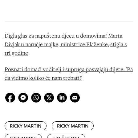
Digla glas za napuštenu djecu u domovima! Marta
Divjak u naručje majke, ministrice Blaženke, stigla s
tri godine
Poznati domaći voditelj i supruga posvajaju dijete: 'Pa
da vidimo koliko će nam trebati!'
RICKY MARTIN
RICKY MARTIN