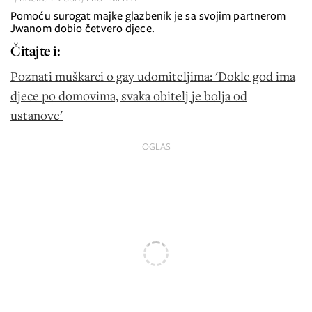
Pomoću surogat majke glazbenik je sa svojim partnerom
Jwanom dobio četvero djece.
Čitajte i:
Poznati muškarci o gay udomiteljima: 'Dokle god ima
djece po domovima, svaka obitelj je bolja od
ustanove'
OGLAS