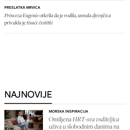
PRESLATKA MRVICA
Princeza Eugenie
djevojčica
otkrila da je rodila, usnula
tisuće čestitki
privukla je
NAJNOVIJE
MORSKA INSPIRACIJA
Omiljena
HRT-ova voditeljica
uživa u slobodnim danima na