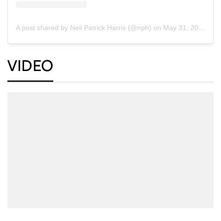
A post shared by Neil Patrick Harris (@nph)
on
May 31, 2020 at 5:28pm PDT
VIDEO