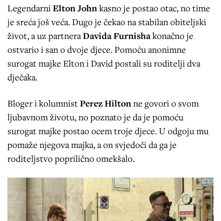
Legendarni
Elton John
kasno je postao otac, no time
je sreća još veća. Dugo je čekao na stabilan obiteljski
život, a uz partnera
Davida Furnisha
konačno je
ostvario i san o dvoje djece. Pomoću anonimne
surogat majke Elton i David postali su roditelji dva
dječaka.
Bloger i kolumnist
Perez Hilton
ne govori o svom
ljubavnom životu, no poznato je da je pomoću
surogat majke postao ocem troje djece. U odgoju mu
pomaže njegova majka, a on svjedoči da ga je
roditeljstvo poprilično omekšalo.