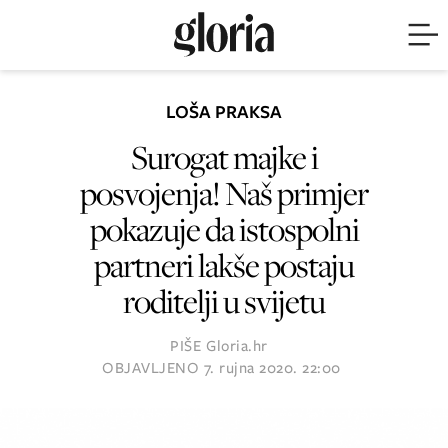
LOŠA PRAKSA
Surogat majke i
posvojenja! Naš primjer
pokazuje da istospolni
partneri lakše postaju
roditelji u svijetu
PIŠE
Gloria.hr
OBJAVLJENO
7. rujna 2020. 22:00