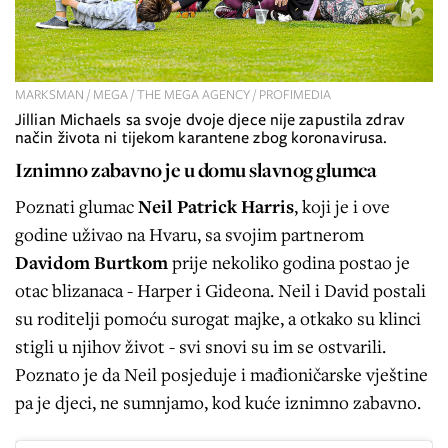
MARKSMAN / MEGA / THE MEGA AGENCY / PROFIMEDIA
Jillian Michaels sa svoje dvoje djece nije zapustila zdrav
način života ni tijekom karantene zbog koronavirusa.
Iznimno zabavno je u domu slavnog glumca
Poznati glumac
Neil Patrick Harris
, koji je i ove
godine uživao na Hvaru, sa svojim partnerom
Davidom Burtkom
prije nekoliko godina postao je
otac blizanaca - Harper i Gideona. Neil i David postali
su roditelji pomoću surogat majke, a otkako su klinci
stigli u njihov život - svi snovi su im se ostvarili.
Poznato je da Neil posjeduje i mađioničarske vještine
pa je djeci, ne sumnjamo, kod kuće iznimno zabavno.