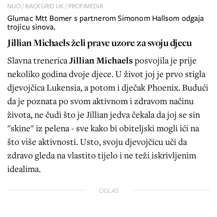
NIJO / BACKGRID UK / PROFIMEDIA
Glumac Mtt Bomer s partnerom Simonom Hallsom odgaja
trojicu sinova.
Jillian Michaels želi prave uzore za svoju djecu
Slavna trenerica
Jillian Michaels
posvojila je prije
nekoliko godina dvoje djece. U život joj je prvo stigla
djevojčica Lukensia, a potom i dječak Phoenix. Budući
da je poznata po svom aktivnom i zdravom načinu
života, ne čudi što je Jillian jedva čekala da joj se sin
"skine" iz pelena - sve kako bi obiteljski mogli ići na
što više aktivnosti. Usto, svoju djevojčicu uči da
zdravo gleda na vlastito tijelo i ne teži iskrivljenim
idealima.
OGLAS